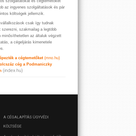
os szolgáltatókat és cégtemetőket
bb az ingyenes szolgáltatások és pár
rintos költségek jellemzik.
vállalkozások csak így tudnak
t szerezni, szakmailag a legtöbb
 minősíthetetlen az általuk végzett
tatás, a cégeljárás kimenetele
es.
képezték a cégtemetőket
(mno.hu)
olcszáz cég a Podmaniczky
(index.hu)
n
A
CÉGALAPÍTÁS ÜGYVÉDI
KÖLTSÉGE