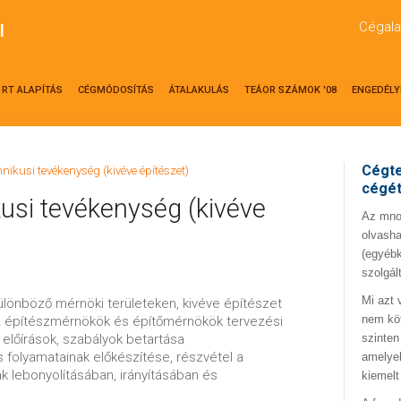
Cégala
l
RT ALAPÍTÁS
CÉGMÓDOSÍTÁS
ÁTALAKULÁS
TEÁOR SZÁMOK '08
ENGEDÉLY
Cégte
nikusi tevékenység (kivéve építészet)
cégé
usi tevékenység (kivéve
Az mno.
olvasha
(egyébk
szolgál
Mi azt 
ülönböző mérnöki területeken, kivéve építészet
nem kö
 az építészmérnökök és építőmérnökök tervezési
 előírások, szabályok betartása
szinten
és folyamatainak előkészítése, részvétel a
amelyek
k lebonyolításában, irányításában és
kiemelt