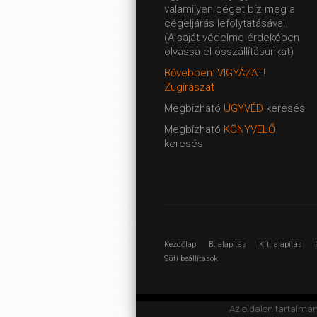
valamilyen céget bíz meg a
cégeljárás lefolytatásával.
(A saját védelme érdekében
olvassa el összállításunkat)
Bővebben: VIGYÁZAT!
Zugírászat
Megbízható
ÜGYVÉD
keresés
Megbízható
KÖNYVELŐ
keresés
Kezdőlap
Bt alapítás
Kft. alapítás
Süti beállítások
Az oldalon tartalmá