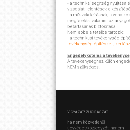
- a technikai segítség nyújtása 
vizsgálati jelentések elkészíté
- a műszaki leírásnak, a vonatk
megfelelés, valamint az anyago
betartásának biztosítása
Nem ebbe a tételbe tartozik:
- a technikusi tevékenység építé
tevékenység építészeti, kertész
Engedélyköteles a tevékenys
A tevékenységhez külön engedé
NEM szükséges!
VIGYÁZAT!
ZUGÍRÁSZAT
ha nem közvetlenül
ügyvédet/közjegyzőt, hanem