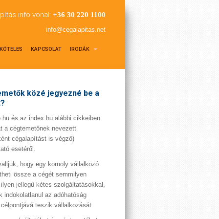
pítás info vonal:
+36 30 220 1100
info@cegalapitas.net
KÖTELES
KAPCSOLAT
IRODÁK
metők közé jegyezné be a
t?
hu és az index.hu alábbi cikkeiben
t a cégtemetőnek nevezett
ént cégalapítást is végző)
tató esetéről.
valljuk, hogy egy komoly vállalkozó
theti össze a cégét semmilyen
 ilyen jellegű kétes szolgáltatásokkal,
 indokolatlanul az adóhatóság
 célpontjává teszik vállalkozását.