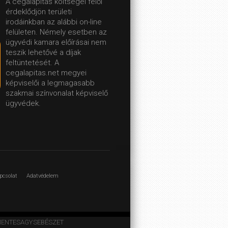
A cégalapítás költségei felől
érdeklődjön területi
irodáinkban az alábbi on-line
felületen.
Némely esetben az
ügyvédi kamara előírásai nem
teszik lehetővé a díjak
feltüntetését. A
cegalapitas.net megyei
képviselői a legmagasabb
szakmai színvonalat képviselő
ügyvédek.
pcsolat
Adatvédelem
ARCMENTESAGYSEBÉSZET