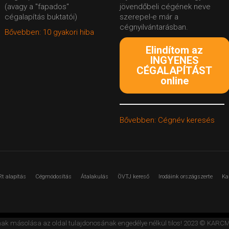
(avagy a "fapados"
jövendőbeli cégének neve
cégalapítás buktatói)
szerepel-e már a
cégnyilvántarásban.
Bővebben: 10 gyakori hiba
Elindítom az
INGYENES
CÉGALAPÍTÁST
online
Bővebben: Cégnév keresés
Rt alapítás
Cégmódosítás
Átalakulás
ÖVTJ kereső
Irodáink országszerte
Ka
nak másolása az oldal tulajdonosának engedélye nélkül tilos! 2023 © K