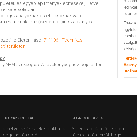
A fapad
épületek és egyéb építmények építésével, illetve
leginká
sével kapcsolatban
ezer fo
ozó jogszabályoknak és előírásoknak való
kra és a munka minőségére előírt szabványok
Ezek a 
ügyfele
esetben
szeti területen, lásd:
711106 - Technikusi
szolgál
eti területen
kétség
ég?
Feltér
ly NEM szükséges! A tevékenységhez bejelentés
Ezerny
utcába
10
GYAKORI HIBA!
CÉGNÉV
KERESÉS
amellyel százezreket bukhat a
A cégalapítás előtt kérjen
cégalapítás során.
tájékoztatást arról, hogy