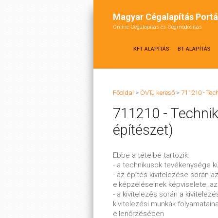
Magyar Cégalapítás Portá
Online Cégalapítás és Cégmódosítás
KFT ALAPÍTÁS
BT ALAPÍTÁS
Főoldal
>
ÖVTJ kereső
>
711210 - Tech
711210 - Technik
építészet)
Ebbe a tételbe tartozik:
- a technikusok tevékenysége k
- az építés kivitelezése során
elképzeléseinek képviselete, az
- a kivitelezés során a kivitelez
kivitelezési munkák folyamataina
ellenőrzésében