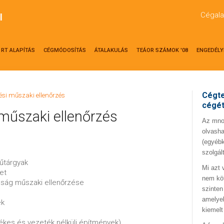
Cégala
l
RT ALAPÍTÁS
CÉGMÓDOSÍTÁS
ÁTALAKULÁS
TEÁOR SZÁMOK '08
ENGEDÉLY
Cégte
tési műszaki ellenőrzés
cégé
 műszaki ellenőrzés
Az mno.
olvasha
(egyébk
szolgál
műtárgyak
Mi azt 
et
nem kö
osság műszaki ellenőrzése
szinten
amelyek
ek
kiemelt
tékes és vezeték nélküli építmények)