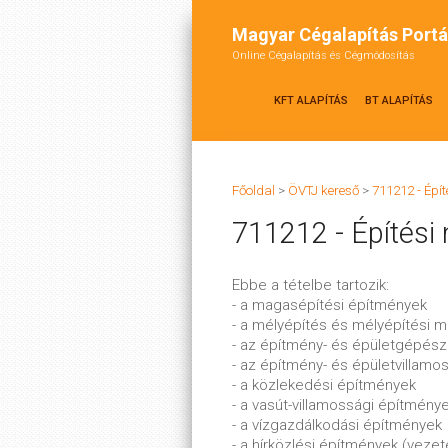
Magyar Cégalapítás Portá
Online Cégalapítás és Cégmódosítás
KFT ALAPÍTÁS
BT ALAPÍTÁS
Főoldal
>
ÖVTJ kereső
>
711212 - Épí
711212 - Építési
Ebbe a tételbe tartozik:
- a magasépítési építmények
- a mélyépítés és mélyépítési 
- az építmény- és épületgépész
- az építmény- és épületvillam
- a közlekedési építmények
- a vasút-villamossági építmény
- a vízgazdálkodási építmények
- a hírközlési építmények (veze