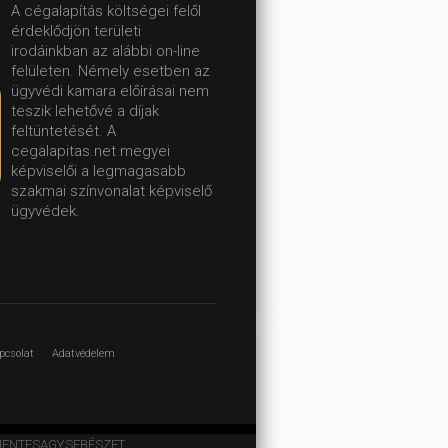
A cégalapítás költségei felől
érdeklődjön területi
irodáinkban az alábbi on-line
felületen.
Némely esetben az
ügyvédi kamara előírásai nem
teszik lehetővé a díjak
feltüntetését. A
cegalapitas.net megyei
képviselői a legmagasabb
szakmai színvonalat képviselő
ügyvédek.
pcsolat
Adatvédelem
ARCMENTESAGYSEBÉSZET