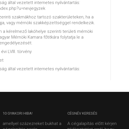
ág által vezetett internetes nyilvántartás:
index.php?u=nevjegyzek
zerinti szakmákhoz tartozó szakterületeken, ha a
ja, vagy mérnöki szakképzettséggel rendelkezik.
 a kérelmező lakóhelye szerinti területi mérnöki
yar Mérnöki Kamara főtitkára folytatja le a
 engedélyezését.
évi LVIII. törvény
et
ág által vezetett internetes nyilvántartás:
10
GYAKORI HIBA!
CÉGNÉV
KERESÉS
amellyel százezreket bukhat a
A cégalapítás előtt kérjen