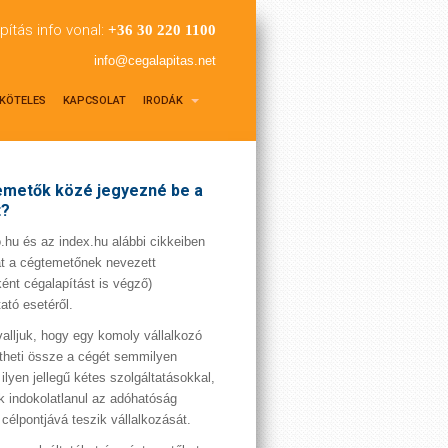
pítás info vonal:
+36 30 220 1100
info@cegalapitas.net
KÖTELES
KAPCSOLAT
IRODÁK
metők közé jegyezné be a
t?
hu és az index.hu alábbi cikkeiben
t a cégtemetőnek nevezett
ént cégalapítást is végző)
tató esetéről.
valljuk, hogy egy komoly vállalkozó
theti össze a cégét semmilyen
 ilyen jellegű kétes szolgáltatásokkal,
 indokolatlanul az adóhatóság
 célpontjává teszik vállalkozását.