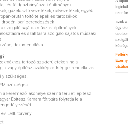
A fapad
őolaj- és földgázbányászati építmények
leginká
ékek, gázelosztó vezetékek, célvezetékek, egyéb
ezer fo
opán-brután töltő telepek és tartozékok
nhidrogén-ipari berendezések
Ezek a 
ásra szolgáló sajátos műszaki építmények
ügyfele
 elosztásra és szállításra szolgáló sajátos műszaki
esetben
e
szolgál
nőrzése, dokumentálása
kétség
Feltér
ég?
Ezerny
szakmákhoz tartozó szakterületeken, ha a
utcába
gja, vagy építész szakképzettséggel rendelkezik.
ly szükséges!
NEM szükséges!
 a kérelmező lakóhelye szerinti területi építész
yar Építész Kamara főtitkára folytatja le a
 engedélyezését.
évi LVIII. törvény
et