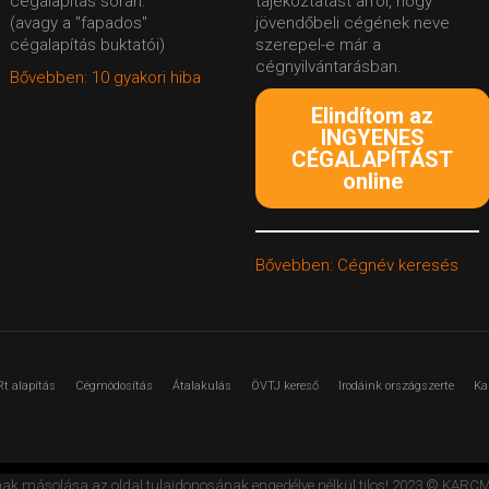
cégalapítás során.
tájékoztatást arról, hogy
(avagy a "fapados"
jövendőbeli cégének neve
cégalapítás buktatói)
szerepel-e már a
cégnyilvántarásban.
Bővebben: 10 gyakori hiba
Elindítom az
INGYENES
CÉGALAPÍTÁST
online
Bővebben: Cégnév keresés
Rt alapítás
Cégmódosítás
Átalakulás
ÖVTJ kereső
Irodáink országszerte
Ka
nak másolása az oldal tulajdonosának engedélye nélkül tilos! 2023 © K