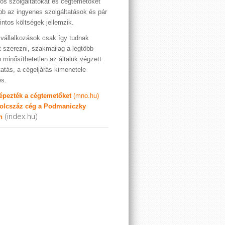
os szolgáltatókat és cégtemetőket
bb az ingyenes szolgáltatások és pár
rintos költségek jellemzik.
vállalkozások csak így tudnak
t szerezni, szakmailag a legtöbb
 minősíthetetlen az általuk végzett
tatás, a cégeljárás kimenetele
es.
képezték a cégtemetőket
(mno.hu)
olcszáz cég a Podmaniczky
(index.hu)
n