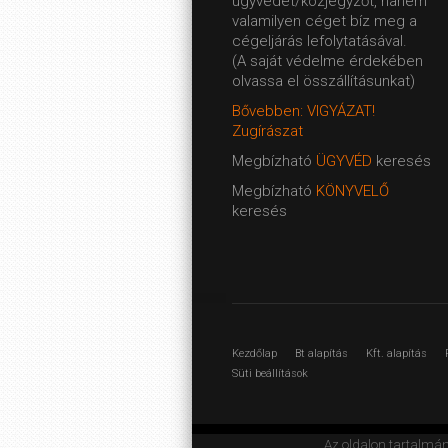
ügyvédet/közjegyzőt, hanem
valamilyen céget bíz meg a
cégeljárás lefolytatásával.
(A saját védelme érdekében
olvassa el összállításunkat)
Bővebben: VIGYÁZAT!
Zugírászat
Megbízható
ÜGYVÉD
keresés
Megbízható
KÖNYVELŐ
keresés
Kezdőlap
Bt alapítás
Kft. alapítás
Süti beállítások
Az oldalon tartalmá