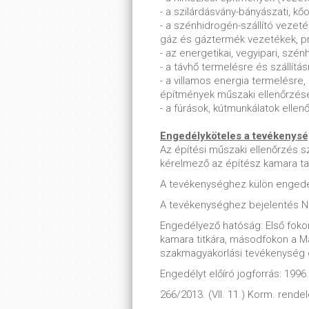
- a szilárdásvány-bányászati, k
- a szénhidrogén-szállító vezet
gáz és gáztermék vezetékek, pr
- az energetikai, vegyipari, szé
- a távhő termelésre és szállít
- a villamos energia termelésre,
építmények műszaki ellenőrzés
- a fúrások, kútmunkálatok elle
Engedélyköteles a tevékenys
Az építési műszaki ellenőrzés 
kérelmező az építész kamara ta
A tevékenységhez külön engedé
A tevékenységhez bejelentés 
Engedélyező hatóság: Első fokon
kamara titkára, másodfokon a Mag
szakmagyakorlási tevékenység
Engedélyt előíró jogforrás: 1996. 
266/2013. (VII. 11.) Korm. rendel