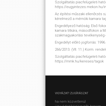
Szolgáltatás piacfelügeleti hatós
https://eugyintezes.mekon.hu/
Az építési műszaki ellenőrzés s
kérelmező a mérnöki kamara tag
Engedélyező hatóság: Első fokon
kamara titkára, másodfokon a Mag
szakmagyakorlási tevékenység
Engedélyt előíró jogforrás: 1996. 
266/2013. (VII. 11.) Korm. rendel
Szolgáltatás piacfelügeleti hatós
https://mmk.hu/kereses/tagok
VIGYÁZAT!
ZUGÍRÁSZAT
ha nem közvetlenül