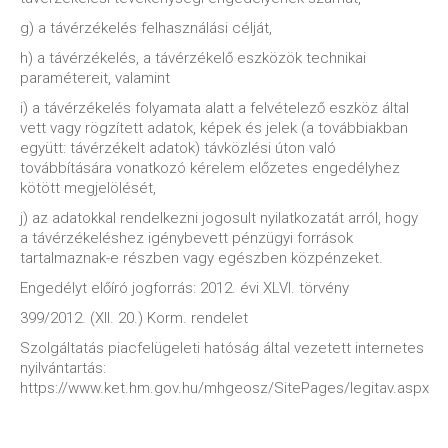
g) a távérzékelés felhasználási célját,
h) a távérzékelés, a távérzékelő eszközök technikai
paramétereit, valamint
i) a távérzékelés folyamata alatt a felvételező eszköz által
vett vagy rögzített adatok, képek és jelek (a továbbiakban
együtt: távérzékelt adatok) távközlési úton való
továbbítására vonatkozó kérelem előzetes engedélyhez
kötött megjelölését,
j) az adatokkal rendelkezni jogosult nyilatkozatát arról, hogy
a távérzékeléshez igénybevett pénzügyi források
tartalmaznak-e részben vagy egészben közpénzeket.
Engedélyt előíró jogforrás: 2012. évi XLVI. törvény
399/2012. (XII. 20.) Korm. rendelet
Szolgáltatás piacfelügeleti hatóság által vezetett internetes
nyilvántartás:
https://www.ket.hm.gov.hu/mhgeosz/SitePages/legitav.aspx