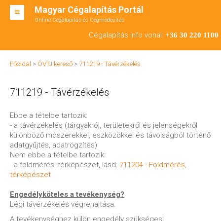
Magyar Cégalapítás Portál
Online Cégalapítás és Cégmódosítás
KFT ALAPÍTÁS
Cégalapítás info vonal:
+36 30 220 1100
BT ALAPÍTÁS
Főoldal
>
ÖVTJ kereső
>
711219 - Távérzékelés
RT ALAPÍTÁS
711219 - Távérzékelés
CÉGMÓDOSÍTÁS
ÁTALAKULÁS
Ebbe a tételbe tartozik:
- a távérzékelés (tárgyakról, területekről és jelenségekről
TEÁOR SZÁMOK '08
különböző mószerekkel, eszközökkel és távolságból történő
adatgyűjtés, adatrögzítés)
ENGEDÉLYKÖTELES
Nem ebbe a tételbe tartozik:
- a földmérés, térképészet, lásd:
711204 - Földmérés,
KAPCSOLAT
térképészet
IRODÁK
Engedélyköteles a tevékenység?
Légi távérzékelés végrehajtása.
A tevékenységhez külön engedély szükséges!