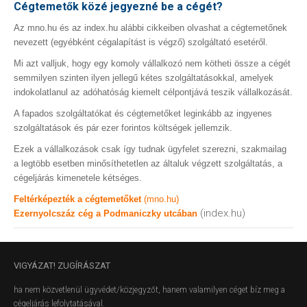
Cégtemetők közé jegyezné be a cégét?
Az mno.hu és az index.hu alábbi cikkeiben olvashat a cégtemetőnek
nevezett (egyébként cégalapítást is végző) szolgáltató esetéről.
Mi azt valljuk, hogy egy komoly vállalkozó nem kötheti össze a cégét
semmilyen szinten ilyen jellegű kétes szolgáltatásokkal, amelyek
indokolatlanul az adóhatóság kiemelt célpontjává teszik vállalkozását.
A fapados szolgáltatókat és cégtemetőket leginkább az ingyenes
szolgáltatások és pár ezer forintos költségek jellemzik.
Ezek a vállalkozások csak így tudnak ügyfelet szerezni, szakmailag
a legtöbb esetben minősíthetetlen az általuk végzett szolgáltatás, a
cégeljárás kimenetele kétséges.
Feltérképezték a cégtemetőket
(mno.hu)
(index.hu)
Ezernyolcszáz cég a Podmaniczky utcában
VIGYÁZAT!
ZUGÍRÁSZAT
ha nem közvetlenül ügyvédet/közjegyzőt, hanem valamilyen céget bíz meg a
cégeljárás lefolytatásával.