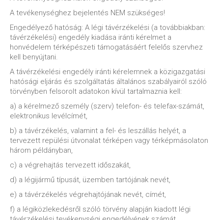
A tevékenységhez bejelentés NEM szükséges!
Engedélyező hatóság: A légi távérzékelési (a továbbiakban:
távérzékelési) engedély kiadása iránti kérelmet a
honvédelem térképészeti támogatásáért felelős szervhez
kell benyújtani.
A távérzékelési engedély iránti kérelemnek a közigazgatási
hatósági eljárás és szolgáltatás általános szabályairól szóló
törvényben felsorolt adatokon kívül tartalmaznia kell:
a) a kérelmező személy (szerv) telefon- és telefax-számát,
elektronikus levélcímét,
b) a távérzékelés, valamint a fel- és leszállás helyét, a
tervezett repülési útvonalat térképen vagy térképmásolaton
három példányban,
c) a végrehajtás tervezett időszakát,
d) a légijármű típusát, üzemben tartójának nevét,
e) a távérzékelés végrehajtójának nevét, címét,
f) a légiközlekedésről szóló törvény alapján kiadott légi
távérzékelési tevékenységi engedélyének számát,