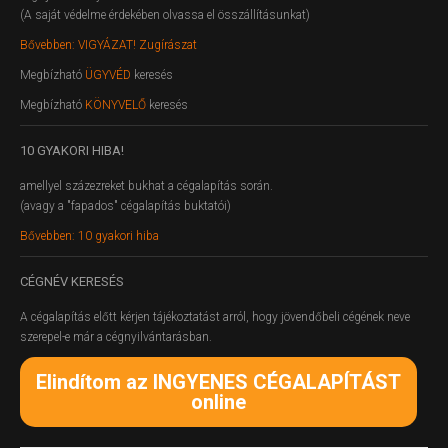
(A saját védelme érdekében olvassa el összállításunkat)
Bővebben: VIGYÁZAT! Zugírászat
Megbízható
ÜGYVÉD
keresés
Megbízható
KÖNYVELŐ
keresés
10
GYAKORI HIBA!
amellyel százezreket bukhat a cégalapítás során.
(avagy a "fapados" cégalapítás buktatói)
Bővebben: 10 gyakori hiba
CÉGNÉV
KERESÉS
A cégalapítás előtt kérjen tájékoztatást arról, hogy jövendőbeli cégének neve
szerepel-e már a cégnyilvántarásban.
Elindítom az INGYENES CÉGALAPÍTÁST
online