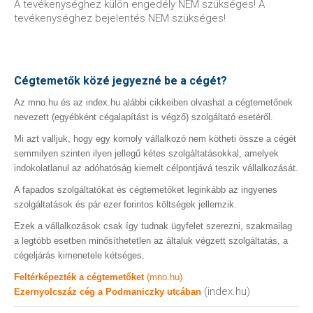
A tevékenységhez külön engedély NEM szükséges! A
tevékenységhez bejelentés NEM szükséges!
Cégtemetők közé jegyezné be a cégét?
Az mno.hu és az index.hu alábbi cikkeiben olvashat a cégtemetőnek
nevezett (egyébként cégalapítást is végző) szolgáltató esetéről.
Mi azt valljuk, hogy egy komoly vállalkozó nem kötheti össze a cégét
semmilyen szinten ilyen jellegű kétes szolgáltatásokkal, amelyek
indokolatlanul az adóhatóság kiemelt célpontjává teszik vállalkozását.
A fapados szolgáltatókat és cégtemetőket leginkább az ingyenes
szolgáltatások és pár ezer forintos költségek jellemzik.
Ezek a vállalkozások csak így tudnak ügyfelet szerezni, szakmailag
a legtöbb esetben minősíthetetlen az általuk végzett szolgáltatás, a
cégeljárás kimenetele kétséges.
Feltérképezték a cégtemetőket
(mno.hu)
(index.hu)
Ezernyolcszáz cég a Podmaniczky utcában