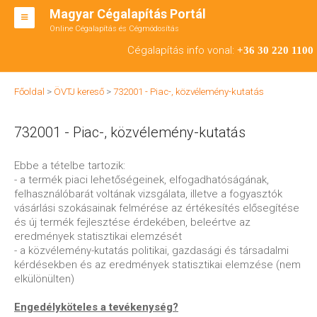
Magyar Cégalapítás Portál
Online Cégalapítás és Cégmódosítás
KFT ALAPÍTÁS
Cégalapítás info vonal:
+36 30 220 1100
BT ALAPÍTÁS
Főoldal
>
ÖVTJ kereső
>
732001 - Piac-, közvélemény-kutatás
RT ALAPÍTÁS
732001 - Piac-, közvélemény-kutatás
CÉGMÓDOSÍTÁS
ÁTALAKULÁS
Ebbe a tételbe tartozik:
- a termék piaci lehetőségeinek, elfogadhatóságának,
TEÁOR SZÁMOK '08
felhasználóbarát voltának vizsgálata, illetve a fogyasztók
vásárlási szokásainak felmérése az értékesítés elősegítése
ENGEDÉLYKÖTELES
és új termék fejlesztése érdekében, beleértve az
eredmények statisztikai elemzését
KAPCSOLAT
- a közvélemény-kutatás politikai, gazdasági és társadalmi
kérdésekben és az eredmények statisztikai elemzése (nem
IRODÁK
elkülönülten)
Engedélyköteles a tevékenység?