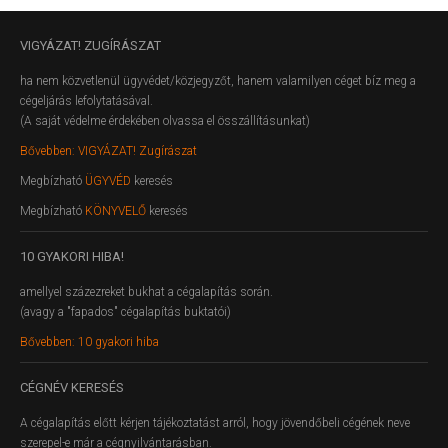
VIGYÁZAT!
ZUGÍRÁSZAT
ha nem közvetlenül ügyvédet/közjegyzőt, hanem valamilyen céget bíz meg a
cégeljárás lefolytatásával.
(A saját védelme érdekében olvassa el összállításunkat)
Bővebben: VIGYÁZAT! Zugírászat
Megbízható
ÜGYVÉD
keresés
Megbízható
KÖNYVELŐ
keresés
10
GYAKORI HIBA!
amellyel százezreket bukhat a cégalapítás során.
(avagy a "fapados" cégalapítás buktatói)
Bővebben: 10 gyakori hiba
CÉGNÉV
KERESÉS
A cégalapítás előtt kérjen tájékoztatást arról, hogy jövendőbeli cégének neve
szerepel-e már a cégnyilvántarásban.