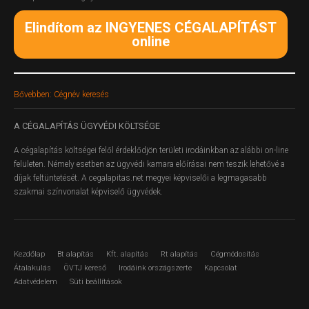
Elindítom az INGYENES CÉGALAPÍTÁST
online
Bővebben: Cégnév keresés
A
CÉGALAPÍTÁS ÜGYVÉDI KÖLTSÉGE
A cégalapítás költségei felől érdeklődjön területi irodáinkban az alábbi on-line
felületen.
Némely esetben az ügyvédi kamara előírásai nem teszik lehetővé a
díjak feltüntetését. A cegalapitas.net megyei képviselői a legmagasabb
szakmai színvonalat képviselő ügyvédek.
Kezdőlap
Bt alapítás
Kft. alapítás
Rt alapítás
Cégmódosítás
Átalakulás
ÖVTJ kereső
Irodáink országszerte
Kapcsolat
Adatvédelem
Süti beállítások