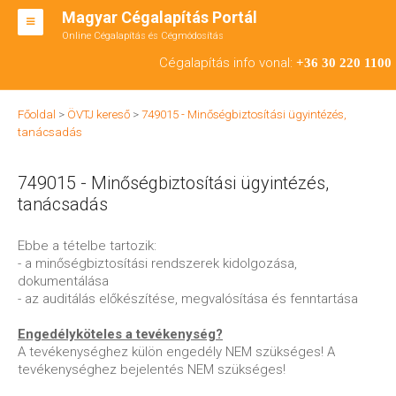
Magyar Cégalapítás Portál
Online Cégalapítás és Cégmódosítás
KFT ALAPÍTÁS
Cégalapítás info vonal:
+36 30 220 1100
BT ALAPÍTÁS
Főoldal
>
ÖVTJ kereső
>
749015 - Minőségbiztosítási ügyintézés,
RT ALAPÍTÁS
tanácsadás
CÉGMÓDOSÍTÁS
749015 - Minőségbiztosítási ügyintézés,
ÁTALAKULÁS
tanácsadás
TEÁOR SZÁMOK '08
Ebbe a tételbe tartozik:
- a minőségbiztosítási rendszerek kidolgozása,
ENGEDÉLYKÖTELES
dokumentálása
- az auditálás előkészítése, megvalósítása és fenntartása
KAPCSOLAT
Engedélyköteles a tevékenység?
IRODÁK
A tevékenységhez külön engedély NEM szükséges! A
tevékenységhez bejelentés NEM szükséges!