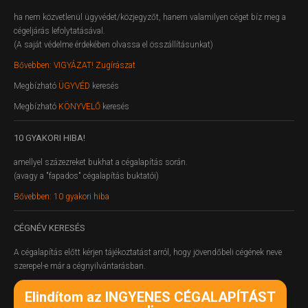
ha nem közvetlenül ügyvédet/közjegyzőt, hanem valamilyen céget bíz meg a
cégeljárás lefolytatásával.
(A saját védelme érdekében olvassa el összállításunkat)
Bővebben: VIGYÁZAT! Zugírászat
Megbízható
ÜGYVÉD
keresés
Megbízható
KÖNYVELŐ
keresés
10
GYAKORI HIBA!
amellyel százezreket bukhat a cégalapítás során.
(avagy a "fapados" cégalapítás buktatói)
Bővebben: 10 gyakori hiba
CÉGNÉV
KERESÉS
A cégalapítás előtt kérjen tájékoztatást arról, hogy jövendőbeli cégének neve
szerepel-e már a cégnyilvántarásban.
Elindítom az INGYENES CÉGALAPÍTÁST