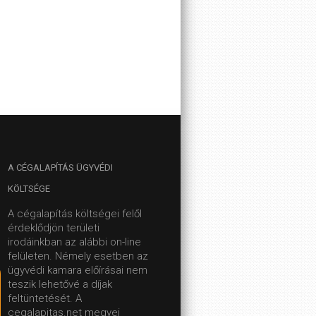
A
CÉGALAPÍTÁS ÜGYVÉDI
KÖLTSÉGE
A cégalapítás költségei felől
érdeklődjön területi
irodáinkban az alábbi on-line
felületen.
Némely esetben az
ügyvédi kamara előírásai nem
teszik lehetővé a díjak
feltüntetését. A
cegalapitas.net megyei