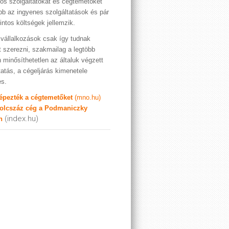
os szolgáltatókat és cégtemetőket
bb az ingyenes szolgáltatások és pár
rintos költségek jellemzik.
vállalkozások csak így tudnak
t szerezni, szakmailag a legtöbb
 minősíthetetlen az általuk végzett
tatás, a cégeljárás kimenetele
es.
képezték a cégtemetőket
(mno.hu)
olcszáz cég a Podmaniczky
(index.hu)
n