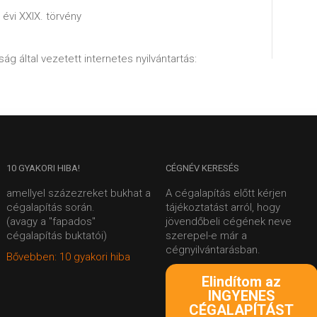
 évi XXIX. törvény
ág által vezetett internetes nyilvántartás:
10
GYAKORI HIBA!
CÉGNÉV
KERESÉS
amellyel százezreket bukhat a
A cégalapítás előtt kérjen
cégalapítás során.
tájékoztatást arról, hogy
(avagy a "fapados"
jövendőbeli cégének neve
cégalapítás buktatói)
szerepel-e már a
cégnyilvántarásban.
Bővebben: 10 gyakori hiba
Elindítom az
INGYENES
CÉGALAPÍTÁST