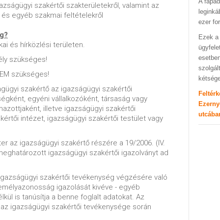
A fapad
igazságügyi szakértői szakterületekről, valamint az
leginká
és egyéb szakmai feltételekről
ezer fo
ég?
Ezek a 
ai és hírközlési területen.
ügyfele
esetben
ly szükséges!
szolgál
NEM szükséges!
kétség
gügyi szakértő az igazságügyi szakértői
Feltér
égként, egyéni vállalkozóként, társaság vagy
Ezerny
mazottjaként, illetve igazságügyi szakértői
utcába
értői intézet, igazságügyi szakértői testület vagy
er az igazságügyi szakértő részére a 19/2006. (IV.
meghatározott igazságügyi szakértői igazolványt ad
 igazságügyi szakértői tevékenység végzésére való
személyazonosság igazolását kivéve - egyéb
ül is tanúsítja a benne foglalt adatokat. Az
g az igazságügyi szakértői tevékenysége során