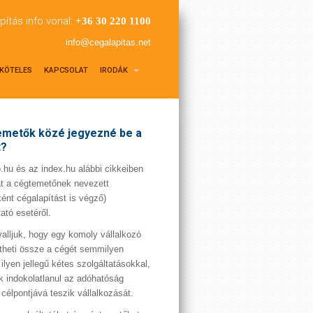
pítás info vonal:
+36 30 220 1100
info@cegalapitas.net
KÖTELES
KAPCSOLAT
IRODÁK
metők közé jegyezné be a
t?
hu és az index.hu alábbi cikkeiben
t a cégtemetőnek nevezett
ént cégalapítást is végző)
tató esetéről.
valljuk, hogy egy komoly vállalkozó
theti össze a cégét semmilyen
 ilyen jellegű kétes szolgáltatásokkal,
 indokolatlanul az adóhatóság
 célpontjává teszik vállalkozását.