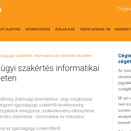
Cégala
l
RT ALAPÍTÁS
CÉGMÓDOSÍTÁS
ÁTALAKULÁS
TEÁOR SZÁMOK '08
ENGEDÉLY
Cégte
ságügyi szakértés informatikai és hírközlési területen
cégé
ügyi szakértés informatikai
Az mno.
leten
olvasha
(egyébk
szolgál
Mi azt 
endőrség (hatóság) kirendelése, vagy megbízása
nem kö
 végzett igazságügyi szakértői tevékenység -
sgálatok elvégzése, szakvélemény elkészítése,
szinten
érdés eldöntése - informatikai és hírközlési
amelyek
kiemelt
ény az igazságügyi szakértőkről