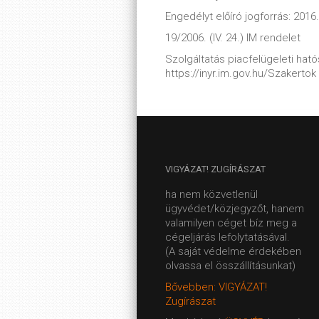
Engedélyt előíró jogforrás: 2016.
19/2006. (IV. 24.) IM rendelet
Szolgáltatás piacfelügeleti hatós
https://inyr.im.gov.hu/Szakertok
VIGYÁZAT!
ZUGÍRÁSZAT
ha nem közvetlenül
ügyvédet/közjegyzőt, hanem
valamilyen céget bíz meg a
cégeljárás lefolytatásával.
(A saját védelme érdekében
olvassa el összállításunkat)
Bővebben: VIGYÁZAT!
Zugírászat