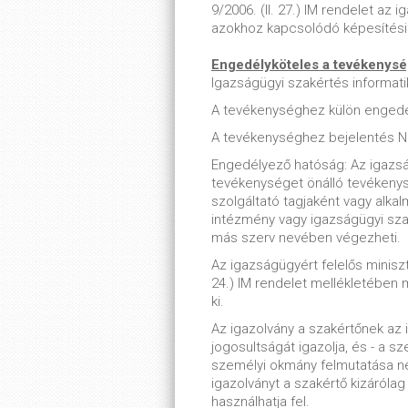
9/2006. (II. 27.) IM rendelet az 
azokhoz kapcsolódó képesítési 
Engedélyköteles a tevékenys
Igazságügyi szakértés informatik
A tevékenységhez külön engedé
A tevékenységhez bejelentés 
Engedélyező hatóság: Az igazsá
tevékenységet önálló tevékenys
szolgáltató tagjaként vagy alkal
intézmény vagy igazságügyi szak
más szerv nevében végezheti.
Az igazságügyért felelős miniszt
24.) IM rendelet mellékletében 
ki.
Az igazolvány a szakértőnek az
jogosultságát igazolja, és - a 
személyi okmány felmutatása nélk
igazolványt a szakértő kizáróla
használhatja fel.