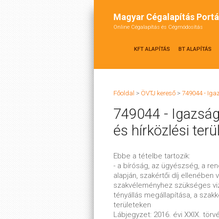
Magyar Cégalapítás Portá
Online Cégalapítás és Cégmódosítás
KFT ALAPÍTÁS
BT ALAPÍTÁS
Főoldal
>
ÖVTJ kereső
>
749044 - Igaz
749044 - Igazság
és hírközlési terü
Ebbe a tételbe tartozik:
- a bíróság, az ügyészség, a r
alapján, szakértői díj ellenében
szakvéleményhez szükséges viz
tényállás megállapítása, a szakk
területeken
Lábjegyzet: 2016. évi XXIX. törv