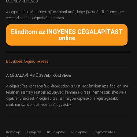
CÉGNÉV
KERESÉS
A cégalapítás előtt kérjen tájékoztatást arról, hogy jövendőbeli cégének neve
szerepel-e már a cégnyilvántarásban.
Elindítom az INGYENES CÉGALAPÍTÁST
online
Bővebben: Cégnév keresés
A
CÉGALAPÍTÁS ÜGYVÉDI KÖLTSÉGE
A cégalapítás költségei felől érdeklődjön területi irodáinkban az alábbi on-line
felületen.
Némely esetben az ügyvédi kamara előírásai nem teszik lehetővé a
díjak feltüntetését. A cegalapitas.net megyei képviselői a legmagasabb
szakmai színvonalat képviselő ügyvédek.
Kezdőlap
Bt alapítás
Kft. alapítás
Rt alapítás
Cégmódosítás