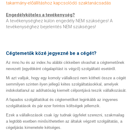
takarmány-előállításhoz kapcsolódó szaktanácsadás
Engedélyköteles a tevékenység?
A tevékenységhez külön engedély NEM szükséges! A
tevékenységhez bejelentés NEM szükséges!
Cégtemetők közé jegyezné be a cégét?
Az mno.hu és az index.hu alábbi cikkeiben olvashat a cégtemetőnek
nevezett (egyébként cégalapítást is végző) szolgáltató esetéről.
Mi azt valljuk, hogy egy komoly vállalkozó nem kötheti össze a cégét
semmilyen szinten ilyen jellegű kétes szolgáltatásokkal, amelyek
indokolatlanul az adóhatóság kiemelt célpontjává teszik vállalkozását.
A fapados szolgáltatókat és cégtemetőket leginkább az ingyenes
szolgáltatások és pár ezer forintos költségek jellemzik.
Ezek a vállalkozások csak így tudnak ügyfelet szerezni, szakmailag
a legtöbb esetben minősíthetetlen az általuk végzett szolgáltatás, a
cégeljárás kimenetele kétséges.