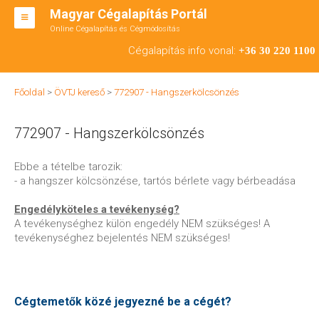
Magyar Cégalapítás Portál
Online Cégalapítás és Cégmódosítás
KFT ALAPÍTÁS
Cégalapítás info vonal:
+36 30 220 1100
BT ALAPÍTÁS
Főoldal
>
ÖVTJ kereső
>
772907 - Hangszerkölcsönzés
RT ALAPÍTÁS
772907 - Hangszerkölcsönzés
CÉGMÓDOSÍTÁS
ÁTALAKULÁS
Ebbe a tételbe tarozik:
- a hangszer kölcsönzése, tartós bérlete vagy bérbeadása
TEÁOR SZÁMOK '08
Engedélyköteles a tevékenység?
ENGEDÉLYKÖTELES
A tevékenységhez külön engedély NEM szükséges! A
tevékenységhez bejelentés NEM szükséges!
KAPCSOLAT
IRODÁK
Cégtemetők közé jegyezné be a cégét?