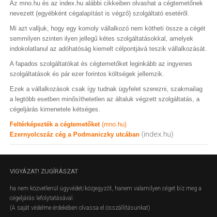
Az mno.hu és az index.hu alábbi cikkeiben olvashat a cégtemetőnek
nevezett (egyébként cégalapítást is végző) szolgáltató esetéről.
Mi azt valljuk, hogy egy komoly vállalkozó nem kötheti össze a cégét
semmilyen szinten ilyen jellegű kétes szolgáltatásokkal, amelyek
indokolatlanul az adóhatóság kiemelt célpontjává teszik vállalkozását.
A fapados szolgáltatókat és cégtemetőket leginkább az ingyenes
szolgáltatások és pár ezer forintos költségek jellemzik.
Ezek a vállalkozások csak így tudnak ügyfelet szerezni, szakmailag
a legtöbb esetben minősíthetetlen az általuk végzett szolgáltatás, a
cégeljárás kimenetele kétséges.
Feltérképezték a cégtemetőket
(mno.hu)
(index.hu)
Ezernyolcszáz cég a Podmaniczky utcában
VIGYÁZAT!
ZUGÍRÁSZAT
ha nem közvetlenül ügyvédet/közjegyzőt, hanem valamilyen céget bíz meg a
cégeljárás lefolytatásával.
(A saját védelme érdekében olvassa el összállításunkat)