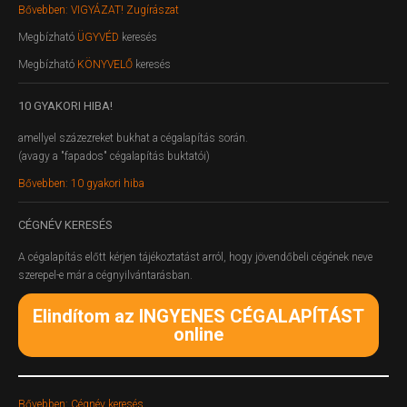
Bővebben: VIGYÁZAT! Zugírászat
Megbízható
ÜGYVÉD
keresés
Megbízható
KÖNYVELŐ
keresés
10
GYAKORI HIBA!
amellyel százezreket bukhat a cégalapítás során.
(avagy a "fapados" cégalapítás buktatói)
Bővebben: 10 gyakori hiba
CÉGNÉV
KERESÉS
A cégalapítás előtt kérjen tájékoztatást arról, hogy jövendőbeli cégének neve
szerepel-e már a cégnyilvántarásban.
Elindítom az INGYENES CÉGALAPÍTÁST
online
Bővebben: Cégnév keresés