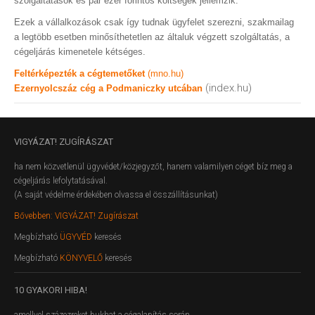
szolgáltatások és pár ezer forintos költségek jellemzik.
Ezek a vállalkozások csak így tudnak ügyfelet szerezni, szakmailag
a legtöbb esetben minősíthetetlen az általuk végzett szolgáltatás, a
cégeljárás kimenetele kétséges.
Feltérképezték a cégtemetőket
(mno.hu)
(index.hu)
Ezernyolcszáz cég a Podmaniczky utcában
VIGYÁZAT!
ZUGÍRÁSZAT
ha nem közvetlenül ügyvédet/közjegyzőt, hanem valamilyen céget bíz meg a
cégeljárás lefolytatásával.
(A saját védelme érdekében olvassa el összállításunkat)
Bővebben: VIGYÁZAT! Zugírászat
Megbízható
ÜGYVÉD
keresés
Megbízható
KÖNYVELŐ
keresés
10
GYAKORI HIBA!