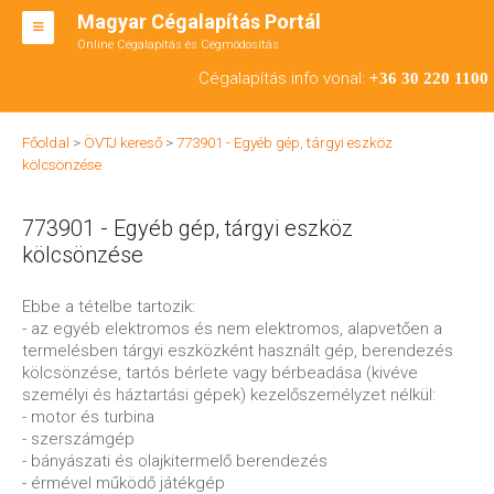
Magyar Cégalapítás Portál
Online Cégalapítás és Cégmódosítás
KFT ALAPÍTÁS
Cégalapítás info vonal:
+36 30 220 1100
BT ALAPÍTÁS
Főoldal
>
ÖVTJ kereső
>
773901 - Egyéb gép, tárgyi eszköz
RT ALAPÍTÁS
kölcsönzése
CÉGMÓDOSÍTÁS
773901 - Egyéb gép, tárgyi eszköz
ÁTALAKULÁS
kölcsönzése
TEÁOR SZÁMOK '08
Ebbe a tételbe tartozik:
- az egyéb elektromos és nem elektromos, alapvetően a
ENGEDÉLYKÖTELES
termelésben tárgyi eszközként használt gép, berendezés
kölcsönzése, tartós bérlete vagy bérbeadása (kivéve
KAPCSOLAT
személyi és háztartási gépek) kezelőszemélyzet nélkül:
- motor és turbina
IRODÁK
- szerszámgép
- bányászati és olajkitermelő berendezés
- érmével működő játékgép