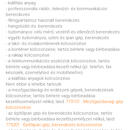
- kiállítási anyag
- professzionális rádió-, televízió- és kommunikációs
berendezés
- filmgyártáshoz használt berendezés
- hangstúdió és -berendezés
- tudományos célú mérő, vezérlő és ellenőrző berendezés
- egyéb tudományos, üzleti és ipari gép, berendezés
- a lakó- és irodakonténerek kölcsönzése
- a konténer kölcsönzése, tartós bérlete vagy bérbeadása
- a raklap kölcsönzése
- a telekommunikációs eszközök kölcsönzése, tartós
bérlete vagy bérbeadása kezelő nélkül (pl. telefon, fax
készülék, személyhívó és mobiltelefon)
- a kiállítási anyagok kölcsönzése
Nem ebbe a tételbe tartozik:
- a mezőgazdasági és erdészeti gépek, berendezések
kölcsönzése, tartós bérlete vagy bérbeadása
kezelőszemélyzet nélkül, lásd:
773101 - Mezőgazdasági gép
kölcsönzése
- az építőipari gép és berendezés kölcsönzése, tartós
bérlete vagy bérbeadása kezelőszemélyzet nélkül, lásd:
773201 - Építőipari gép, berendezés kölcsönzése