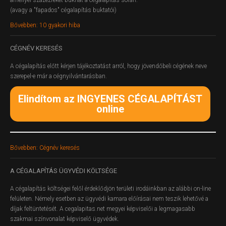
amellyel százezreket bukhat a cégalapítás során.
(avagy a "fapados" cégalapítás buktatói)
Bővebben: 10 gyakori hiba
CÉGNÉV
KERESÉS
A cégalapítás előtt kérjen tájékoztatást arról, hogy jövendőbeli cégének neve
szerepel-e már a cégnyilvántarásban.
Elindítom az INGYENES CÉGALAPÍTÁST
online
Bővebben: Cégnév keresés
A
CÉGALAPÍTÁS ÜGYVÉDI KÖLTSÉGE
A cégalapítás költségei felől érdeklődjön területi irodáinkban az alábbi on-line
felületen.
Némely esetben az ügyvédi kamara előírásai nem teszik lehetővé a
díjak feltüntetését. A cegalapitas.net megyei képviselői a legmagasabb
szakmai színvonalat képviselő ügyvédek.