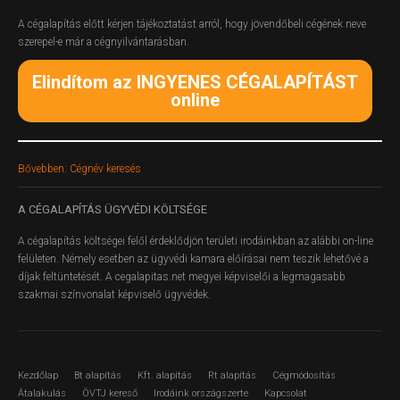
A cégalapítás előtt kérjen tájékoztatást arról, hogy jövendőbeli cégének neve
szerepel-e már a cégnyilvántarásban.
Elindítom az INGYENES CÉGALAPÍTÁST
online
Bővebben: Cégnév keresés
A
CÉGALAPÍTÁS ÜGYVÉDI KÖLTSÉGE
A cégalapítás költségei felől érdeklődjön területi irodáinkban az alábbi on-line
felületen.
Némely esetben az ügyvédi kamara előírásai nem teszik lehetővé a
díjak feltüntetését. A cegalapitas.net megyei képviselői a legmagasabb
szakmai színvonalat képviselő ügyvédek.
Kezdőlap
Bt alapítás
Kft. alapítás
Rt alapítás
Cégmódosítás
Átalakulás
ÖVTJ kereső
Irodáink országszerte
Kapcsolat