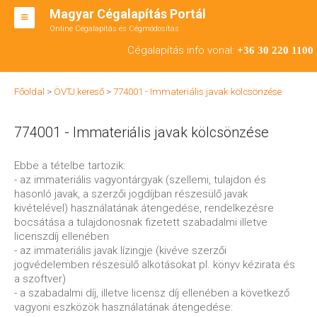
Magyar Cégalapítás Portál
Online Cégalapítás és Cégmódosítás
KFT ALAPÍTÁS
Cégalapítás info vonal:
+36 30 220 1100
BT ALAPÍTÁS
Főoldal
>
ÖVTJ kereső
>
774001 - Immateriális javak kölcsönzése
RT ALAPÍTÁS
774001 - Immateriális javak kölcsönzése
CÉGMÓDOSÍTÁS
ÁTALAKULÁS
Ebbe a tételbe tartozik:
- az immateriális vagyontárgyak (szellemi, tulajdon és
TEÁOR SZÁMOK '08
hasonló javak, a szerzői jogdíjban részesülő javak
kivételével) használatának átengedése, rendelkezésre
ENGEDÉLYKÖTELES
bocsátása a tulajdonosnak fizetett szabadalmi illetve
licenszdíj ellenében
KAPCSOLAT
- az immateriális javak lízingje (kivéve szerzői
jogvédelemben részesülő alkotásokat pl. könyv kézirata és
IRODÁK
a szoftver)
- a szabadalmi díj, illetve licensz díj ellenében a következő
vagyoni eszközök használatának átengedése: