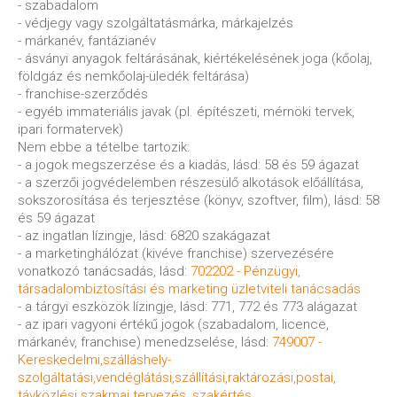
- szabadalom
- védjegy vagy szolgáltatásmárka, márkajelzés
- márkanév, fantázianév
- ásványi anyagok feltárásának, kiértékelésének joga (kőolaj,
földgáz és nemkőolaj-üledék feltárása)
- franchise-szerződés
- egyéb immateriális javak (pl. építészeti, mérnöki tervek,
ipari formatervek)
Nem ebbe a tételbe tartozik:
- a jogok megszerzése és a kiadás, lásd: 58 és 59 ágazat
- a szerzői jogvédelemben részesülő alkotások előállítása,
sokszorosítása és terjesztése (könyv, szoftver, film), lásd: 58
és 59 ágazat
- az ingatlan lízingje, lásd: 6820 szakágazat
- a marketinghálózat (kivéve franchise) szervezésére
vonatkozó tanácsadás, lásd:
702202 - Pénzügyi,
társadalombiztosítási és marketing üzletviteli tanácsadás
- a tárgyi eszközök lízingje, lásd: 771, 772 és 773 alágazat
- az ipari vagyoni értékű jogok (szabadalom, licence,
márkanév, franchise) menedzselése, lásd:
749007 -
Kereskedelmi,szálláshely-
szolgáltatási,vendéglátási,szállítási,raktározási,postai,
távközlési szakmai tervezés, szakértés