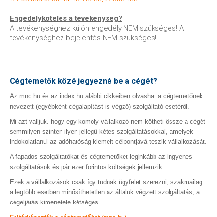
Engedélyköteles a tevékenység?
A tevékenységhez külön engedély NEM szükséges! A
tevékenységhez bejelentés NEM szükséges!
Cégtemetők közé jegyezné be a cégét?
Az mno.hu és az index.hu alábbi cikkeiben olvashat a cégtemetőnek
nevezett (egyébként cégalapítást is végző) szolgáltató esetéről.
Mi azt valljuk, hogy egy komoly vállalkozó nem kötheti össze a cégét
semmilyen szinten ilyen jellegű kétes szolgáltatásokkal, amelyek
indokolatlanul az adóhatóság kiemelt célpontjává teszik vállalkozását.
A fapados szolgáltatókat és cégtemetőket leginkább az ingyenes
szolgáltatások és pár ezer forintos költségek jellemzik.
Ezek a vállalkozások csak így tudnak ügyfelet szerezni, szakmailag
a legtöbb esetben minősíthetetlen az általuk végzett szolgáltatás, a
cégeljárás kimenetele kétséges.