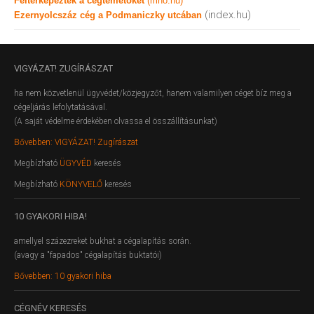
Feltérképezték a cégtemetőket
(mno.hu)
(index.hu)
Ezernyolcszáz cég a Podmaniczky utcában
VIGYÁZAT!
ZUGÍRÁSZAT
ha nem közvetlenül ügyvédet/közjegyzőt, hanem valamilyen céget bíz meg a
cégeljárás lefolytatásával.
(A saját védelme érdekében olvassa el összállításunkat)
Bővebben: VIGYÁZAT! Zugírászat
Megbízható
ÜGYVÉD
keresés
Megbízható
KÖNYVELŐ
keresés
10
GYAKORI HIBA!
amellyel százezreket bukhat a cégalapítás során.
(avagy a "fapados" cégalapítás buktatói)
Bővebben: 10 gyakori hiba
CÉGNÉV
KERESÉS