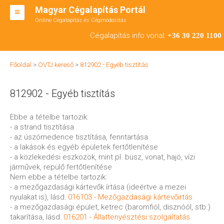
Magyar Cégalapítás Portál
Online Cégalapítás és Cégmódosítás
KFT ALAPÍTÁS
Cégalapítás info vonal:
+36 30 220 1100
BT ALAPÍTÁS
Főoldal
>
ÖVTJ kereső
>
812902 - Egyéb tisztítás
RT ALAPÍTÁS
812902 - Egyéb tisztítás
CÉGMÓDOSÍTÁS
ÁTALAKULÁS
Ebbe a tételbe tartozik:
- a strand tisztítása
TEÁOR SZÁMOK '08
- az úszómedence tisztítása, fenntartása
- a lakások és egyéb épületek fertőtlenítése
ENGEDÉLYKÖTELES
- a közlekedési eszközök, mint pl. busz, vonat, hajó, vízi
járművek, repülő fertőtlenítése
KAPCSOLAT
Nem ebbe a tételbe tartozik:
- a mezőgazdasági kártevők írtása (ideértve a mezei
IRODÁK
nyulakat is), lásd:
016103 - Mezőgazdasági kártevőirtás
- a mezőgazdasági épület, ketrec (baromfiól, disznóól, stb.)
takarítása, lásd:
016201 - Állattenyésztési szolgáltatás