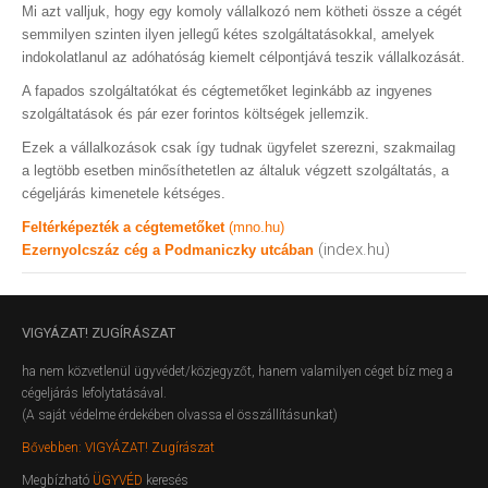
Mi azt valljuk, hogy egy komoly vállalkozó nem kötheti össze a cégét
semmilyen szinten ilyen jellegű kétes szolgáltatásokkal, amelyek
indokolatlanul az adóhatóság kiemelt célpontjává teszik vállalkozását.
A fapados szolgáltatókat és cégtemetőket leginkább az ingyenes
szolgáltatások és pár ezer forintos költségek jellemzik.
Ezek a vállalkozások csak így tudnak ügyfelet szerezni, szakmailag
a legtöbb esetben minősíthetetlen az általuk végzett szolgáltatás, a
cégeljárás kimenetele kétséges.
Feltérképezték a cégtemetőket
(mno.hu)
(index.hu)
Ezernyolcszáz cég a Podmaniczky utcában
VIGYÁZAT!
ZUGÍRÁSZAT
ha nem közvetlenül ügyvédet/közjegyzőt, hanem valamilyen céget bíz meg a
cégeljárás lefolytatásával.
(A saját védelme érdekében olvassa el összállításunkat)
Bővebben: VIGYÁZAT! Zugírászat
Megbízható
ÜGYVÉD
keresés