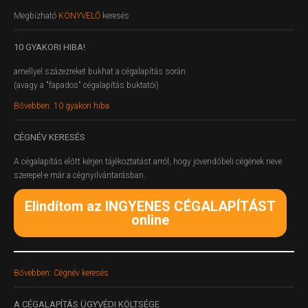
Megbízható
KÖNYVELŐ
keresés
10
GYAKORI HIBA!
amellyel százezreket bukhat a cégalapítás során.
(avagy a "fapados" cégalapítás buktatói)
Bővebben: 10 gyakori hiba
CÉGNÉV
KERESÉS
A cégalapítás előtt kérjen tájékoztatást arról, hogy jövendőbeli cégének neve
szerepel-e már a cégnyilvántarásban.
Elindítom az INGYENES CÉGALAPÍTÁST
online
Bővebben: Cégnév keresés
A
CÉGALAPÍTÁS ÜGYVÉDI KÖLTSÉGE