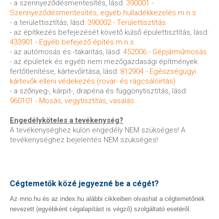
- a szennyeződésmentesítés, lásd:
390001 -
Szennyeződésmentesítés, egyéb hulladékkezelés m.n.s
- a területtisztítás, lásd:
390002 - Területtisztítás
- az építkezés befejezését követő külső épülettisztítás, lásd:
433901 - Egyéb befejező építés m.n.s.
- az autómosás és -takarítás, lásd:
452006 - Gépjárműmosás
- az épületek és egyéb nem mezőgazdasági építmények
fertőtlenítése, kártevőírtása, lásd:
812904 - Egészségügyi
kártevők elleni védekezés (rovar- és rágcsálóírtás)
- a szőnyeg-, kárpit-, drapéria és függönytisztítás, lásd:
960101 - Mosás, vegytisztítás, vasalás
Engedélyköteles a tevékenység?
A tevékenységhez külön engedély NEM szükséges! A
tevékenységhez bejelentés NEM szükséges!
Cégtemetők közé jegyezné be a cégét?
Az mno.hu és az index.hu alábbi cikkeiben olvashat a cégtemetőnek
nevezett (egyébként cégalapítást is végző) szolgáltató esetéről.