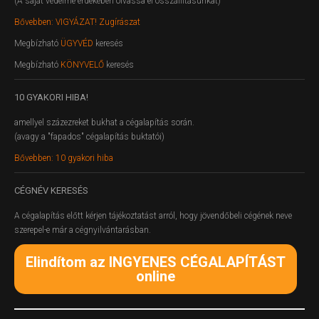
(A saját védelme érdekében olvassa el összállításunkat)
Bővebben: VIGYÁZAT! Zugírászat
Megbízható
ÜGYVÉD
keresés
Megbízható
KÖNYVELŐ
keresés
10
GYAKORI HIBA!
amellyel százezreket bukhat a cégalapítás során.
(avagy a "fapados" cégalapítás buktatói)
Bővebben: 10 gyakori hiba
CÉGNÉV
KERESÉS
A cégalapítás előtt kérjen tájékoztatást arról, hogy jövendőbeli cégének neve
szerepel-e már a cégnyilvántarásban.
Elindítom az INGYENES CÉGALAPÍTÁST
online