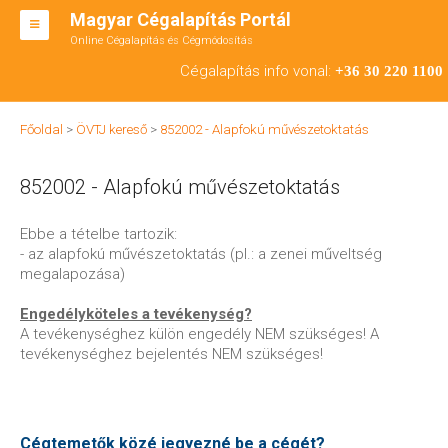
Magyar Cégalapítás Portál
Online Cégalapítás és Cégmódosítás
KFT ALAPÍTÁS
Cégalapítás info vonal:
+36 30 220 1100
BT ALAPÍTÁS
Főoldal
>
ÖVTJ kereső
>
852002 - Alapfokú művészetoktatás
RT ALAPÍTÁS
852002 - Alapfokú művészetoktatás
CÉGMÓDOSÍTÁS
ÁTALAKULÁS
Ebbe a tételbe tartozik:
- az alapfokú művészetoktatás (pl.: a zenei műveltség
TEÁOR SZÁMOK '08
megalapozása)
ENGEDÉLYKÖTELES
Engedélyköteles a tevékenység?
A tevékenységhez külön engedély NEM szükséges! A
KAPCSOLAT
tevékenységhez bejelentés NEM szükséges!
IRODÁK
Cégtemetők közé jegyezné be a cégét?