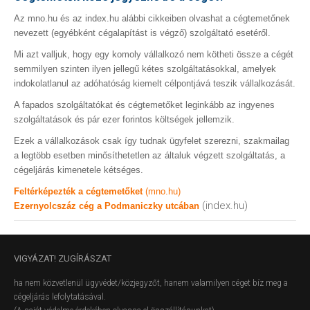
Az mno.hu és az index.hu alábbi cikkeiben olvashat a cégtemetőnek
nevezett (egyébként cégalapítást is végző) szolgáltató esetéről.
Mi azt valljuk, hogy egy komoly vállalkozó nem kötheti össze a cégét
semmilyen szinten ilyen jellegű kétes szolgáltatásokkal, amelyek
indokolatlanul az adóhatóság kiemelt célpontjává teszik vállalkozását.
A fapados szolgáltatókat és cégtemetőket leginkább az ingyenes
szolgáltatások és pár ezer forintos költségek jellemzik.
Ezek a vállalkozások csak így tudnak ügyfelet szerezni, szakmailag
a legtöbb esetben minősíthetetlen az általuk végzett szolgáltatás, a
cégeljárás kimenetele kétséges.
Feltérképezték a cégtemetőket
(mno.hu)
(index.hu)
Ezernyolcszáz cég a Podmaniczky utcában
VIGYÁZAT!
ZUGÍRÁSZAT
ha nem közvetlenül ügyvédet/közjegyzőt, hanem valamilyen céget bíz meg a
cégeljárás lefolytatásával.