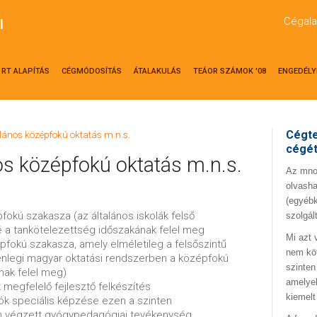
Cégala
l
RT ALAPÍTÁS
CÉGMÓDOSÍTÁS
ÁTALAKULÁS
TEÁOR SZÁMOK '08
ENGEDÉLY
Cégte
alános középfokú oktatás m.n.s.
cégé
os középfokú oktatás m.n.s.
Az mno.
olvasha
(egyébk
pfokú szakasza (az általános iskolák felső
szolgál
 a tankötelezettség időszakának felel meg
Mi azt 
épfokú szakasza, amely elméletileg a felsőszintű
nem kö
elenlegi magyar oktatási rendszerben a középfokú
szinten
nak felel meg)
amelyek
 megfelelő fejlesztő felkészítés
kiemelt
lók speciális képzése ezen a szinten
en végzett gyógypedagógiai tevékenység