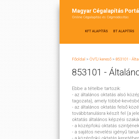
Magyar Cégalapítás Portá
Online Cégalapítás és Cégmódosítás
KFT ALAPÍTÁS
BT ALAPÍTÁS
Főoldal
>
ÖVTJ kereső
>
853101 - Ált
853101 - Általán
Ebbe a tételbe tartozik:
- az általános oktatás alsó közé
tagozata), amely többé-kevésbé
- az általános oktatás felső köz
továbbtanulásra készít fel (a j
oktatás általános képzési szaká
- a középfokú oktatás szintjének
- a sajátos nevelési igényű tanu
- a középfokú oktatás keretéb