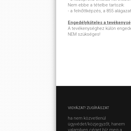
Nem ebbe a tételbe tartozik:
- a felnőttképzés, a 855 alágaz
Engedélyköteles a tevékenys
A tevékenységhez külön engedé
NEM szükséges!
VIGYÁZAT!
ZUGÍRÁSZAT
ha nem közvetlenül
ügyvédet/közjegyzőt, hanem
valamilyen céget bíz meg a