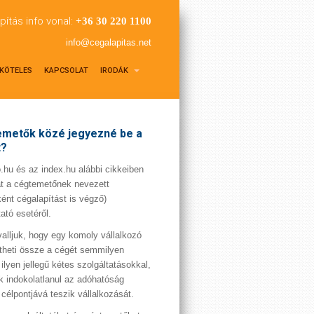
pítás info vonal:
+36 30 220 1100
info@cegalapitas.net
KÖTELES
KAPCSOLAT
IRODÁK
metők közé jegyezné be a
t?
hu és az index.hu alábbi cikkeiben
t a cégtemetőnek nevezett
ént cégalapítást is végző)
tató esetéről.
valljuk, hogy egy komoly vállalkozó
theti össze a cégét semmilyen
 ilyen jellegű kétes szolgáltatásokkal,
 indokolatlanul az adóhatóság
 célpontjává teszik vállalkozását.