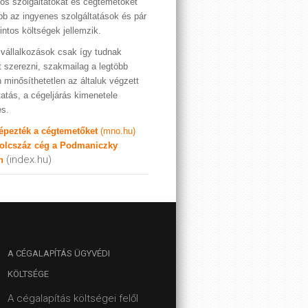
os szolgáltatókat és cégtemetőket
bb az ingyenes szolgáltatások és pár
rintos költségek jellemzik.
vállalkozások csak így tudnak
t szerezni, szakmailag a legtöbb
 minősíthetetlen az általuk végzett
tatás, a cégeljárás kimenetele
es.
képezték a cégtemetőket
(mno.hu)
olcszáz cég a Podmaniczky
(index.hu)
n
A
CÉGALAPÍTÁS ÜGYVÉDI
KÖLTSÉGE
A cégalapítás költségei felől