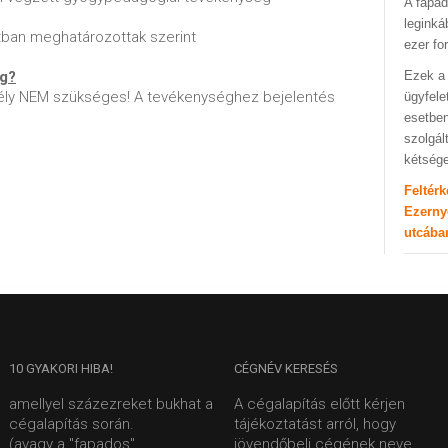
A fapad
leginká
atban meghatározottak szerint
ezer fo
ég?
Ezek a 
ly NEM szükséges! A tevékenységhez bejelentés
ügyfele
esetben
szolgál
kétség
Feltér
Ezerny
utcába
10
GYAKORI HIBA!
CÉGNÉV
KERESÉS
amellyel százezreket bukhat a
A cégalapítás előtt kérjen
cégalapítás során.
tájékoztatást arról, hogy
(avagy a "fapados"
jövendőbeli cégének neve