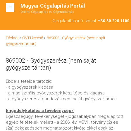
Magyar Cégalapítás Portál
Online Cégalapítás és Cégmódosítás
KFT ALAPÍTÁS
Cégalapítás info vonal:
+36 30 220 1100
BT ALAPÍTÁS
Főoldal
>
ÖVTJ kereső
>
869002 - Gyógyszerész (nem saját
RT ALAPÍTÁS
gyógyszertárban)
CÉGMÓDOSÍTÁS
869002 - Gyógyszerész (nem saját
ÁTALAKULÁS
gyógyszertárban)
TEÁOR SZÁMOK '08
Ebbe a tételbe tartozik:
- a gyógyszerek kiadása
ENGEDÉLYKÖTELES
- a magisztrális gyógyszerek készítése és kiadása
- a gyógyszerészi gondozás nem saját gyógyszertárban
KAPCSOLAT
Engedélyköteles a tevékenység?
IRODÁK
Egészségügyi tevékenységet - jogszabályban megállapított
egyéb feltételek mellett - a 2006. évi XCVII. törvény (2) és
(2a) bekezdésben meghatározott kivételekkel csak az