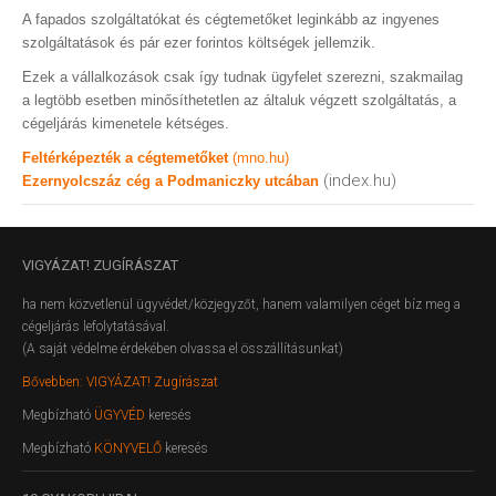
A fapados szolgáltatókat és cégtemetőket leginkább az ingyenes
szolgáltatások és pár ezer forintos költségek jellemzik.
Ezek a vállalkozások csak így tudnak ügyfelet szerezni, szakmailag
a legtöbb esetben minősíthetetlen az általuk végzett szolgáltatás, a
cégeljárás kimenetele kétséges.
Feltérképezték a cégtemetőket
(mno.hu)
(index.hu)
Ezernyolcszáz cég a Podmaniczky utcában
VIGYÁZAT!
ZUGÍRÁSZAT
ha nem közvetlenül ügyvédet/közjegyzőt, hanem valamilyen céget bíz meg a
cégeljárás lefolytatásával.
(A saját védelme érdekében olvassa el összállításunkat)
Bővebben: VIGYÁZAT! Zugírászat
Megbízható
ÜGYVÉD
keresés
Megbízható
KÖNYVELŐ
keresés