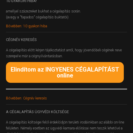
10
GYAKORI HIBA!
amellyel százezreket bukhat a cégalapítás során.
(avagy a "fapados" cégalapítás buktatói)
Bővebben: 10 gyakori hiba
CÉGNÉV
KERESÉS
A cégalapítás előtt kérjen tájékoztatást arról, hogy jövendőbeli cégének neve
szerepel-e már a cégnyilvántarásban.
Elindítom az INGYENES CÉGALAPÍTÁST
online
Bővebben: Cégnév keresés
A
CÉGALAPÍTÁS ÜGYVÉDI KÖLTSÉGE
A cégalapítás költségei felől érdeklődjön területi irodáinkban az alábbi on-line
felületen.
Némely esetben az ügyvédi kamara előírásai nem teszik lehetővé a