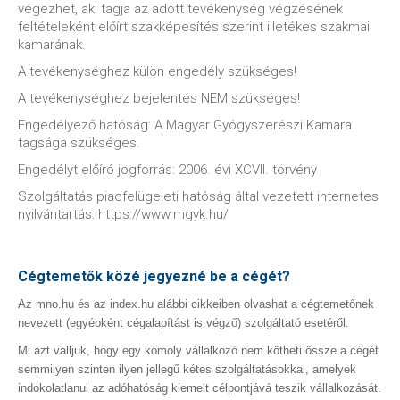
végezhet, aki tagja az adott tevékenység végzésének
feltételeként előírt szakképesítés szerint illetékes szakmai
kamarának.
A tevékenységhez külön engedély szükséges!
A tevékenységhez bejelentés NEM szükséges!
Engedélyező hatóság: A Magyar Gyógyszerészi Kamara
tagsága szükséges.
Engedélyt előíró jogforrás: 2006. évi XCVII. törvény
Szolgáltatás piacfelügeleti hatóság által vezetett internetes
nyilvántartás: https://www.mgyk.hu/
Cégtemetők közé jegyezné be a cégét?
Az mno.hu és az index.hu alábbi cikkeiben olvashat a cégtemetőnek
nevezett (egyébként cégalapítást is végző) szolgáltató esetéről.
Mi azt valljuk, hogy egy komoly vállalkozó nem kötheti össze a cégét
semmilyen szinten ilyen jellegű kétes szolgáltatásokkal, amelyek
indokolatlanul az adóhatóság kiemelt célpontjává teszik vállalkozását.