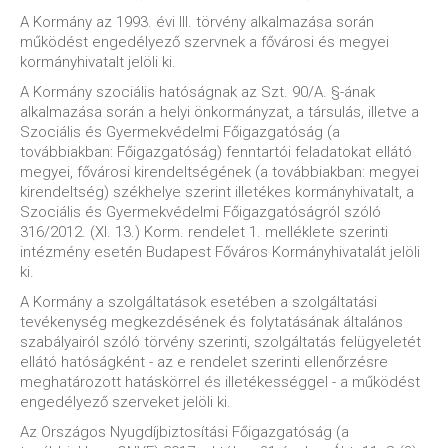
A Kormány az 1993. évi III. törvény alkalmazása során
működést engedélyező szervnek a fővárosi és megyei
kormányhivatalt jelöli ki.
A Kormány szociális hatóságnak az Szt. 90/A. §-ának
alkalmazása során a helyi önkormányzat, a társulás, illetve a
Szociális és Gyermekvédelmi Főigazgatóság (a
továbbiakban: Főigazgatóság) fenntartói feladatokat ellátó
megyei, fővárosi kirendeltségének (a továbbiakban: megyei
kirendeltség) székhelye szerint illetékes kormányhivatalt, a
Szociális és Gyermekvédelmi Főigazgatóságról szóló
316/2012. (XI. 13.) Korm. rendelet 1. melléklete szerinti
intézmény esetén Budapest Főváros Kormányhivatalát jelöli
ki.
A Kormány a szolgáltatások esetében a szolgáltatási
tevékenység megkezdésének és folytatásának általános
szabályairól szóló törvény szerinti, szolgáltatás felügyeletét
ellátó hatóságként - az e rendelet szerinti ellenőrzésre
meghatározott hatáskörrel és illetékességgel - a működést
engedélyező szerveket jelöli ki.
Az Országos Nyugdíjbiztosítási Főigazgatóság (a