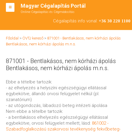
Magyar Cégalapítás Portál
Online Cégalapítás és Cégmódosítás
KFT ALAPÍTÁS
Cégalapítás info vonal:
+36 30 220 1100
BT ALAPÍTÁS
Főoldal
>
ÖVTJ kereső
>
871001 - Bentlakásos, nem kórházi ápolás
RT ALAPÍTÁS
Bentlakásos, nem kórházi ápolás m.n.s.
CÉGMÓDOSÍTÁS
871001 - Bentlakásos, nem kórházi ápolás
ÁTALAKULÁS
Bentlakásos, nem kórházi ápolás m.n.s.
TEÁOR SZÁMOK '08
Ebbe a tételbe tartozik:
- az elhelyezés a helyszíni egészségügyi ellátással
ENGEDÉLYKÖTELES
egybekötve, állandó orvosi felügyelet nélkül (pl.
szanatórium)
KAPCSOLAT
- az utógondozás, lábadozó beteg intézeti ápolása
Nem ebbe a tételbe tartozik:
IRODÁK
- a bentlakásos elhelyezés egészségügyi ellátással
egybekötve, orvosi felügyelet mellett, lásd:
861002 -
Szabadfoglalkozású szakorvosi tevékenység fekvőbeteg-