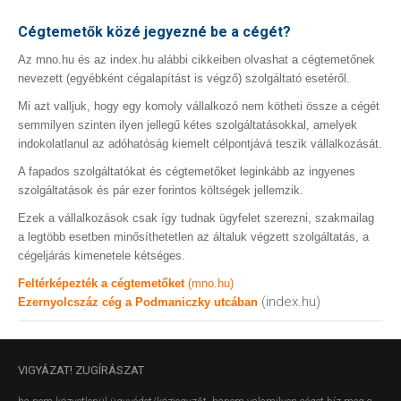
Cégtemetők közé jegyezné be a cégét?
Az mno.hu és az index.hu alábbi cikkeiben olvashat a cégtemetőnek
nevezett (egyébként cégalapítást is végző) szolgáltató esetéről.
Mi azt valljuk, hogy egy komoly vállalkozó nem kötheti össze a cégét
semmilyen szinten ilyen jellegű kétes szolgáltatásokkal, amelyek
indokolatlanul az adóhatóság kiemelt célpontjává teszik vállalkozását.
A fapados szolgáltatókat és cégtemetőket leginkább az ingyenes
szolgáltatások és pár ezer forintos költségek jellemzik.
Ezek a vállalkozások csak így tudnak ügyfelet szerezni, szakmailag
a legtöbb esetben minősíthetetlen az általuk végzett szolgáltatás, a
cégeljárás kimenetele kétséges.
Feltérképezték a cégtemetőket
(mno.hu)
(index.hu)
Ezernyolcszáz cég a Podmaniczky utcában
VIGYÁZAT!
ZUGÍRÁSZAT