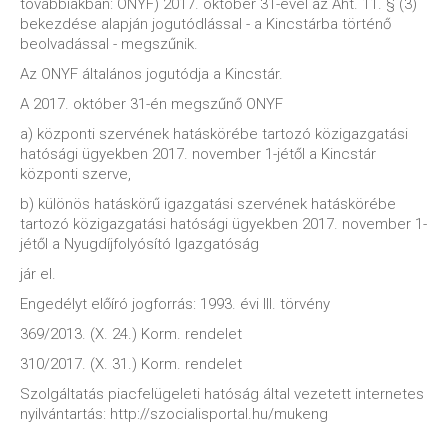
továbbiakban: ONYF) 2017. október 31-ével az Áht. 11. § (3)
bekezdése alapján jogutódlással - a Kincstárba történő
beolvadással - megszűnik.
Az ONYF általános jogutódja a Kincstár.
A 2017. október 31-én megszűnő ONYF
a) központi szervének hatáskörébe tartozó közigazgatási
hatósági ügyekben 2017. november 1-jétől a Kincstár
központi szerve,
b) különös hatáskörű igazgatási szervének hatáskörébe
tartozó közigazgatási hatósági ügyekben 2017. november 1-
jétől a Nyugdíjfolyósító Igazgatóság
jár el.
Engedélyt előíró jogforrás: 1993. évi III. törvény
369/2013. (X. 24.) Korm. rendelet
310/2017. (X. 31.) Korm. rendelet
Szolgáltatás piacfelügeleti hatóság által vezetett internetes
nyilvántartás: http://szocialisportal.hu/mukeng