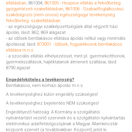
ellátásban
, 861004,
861005 - Hospice ellátás a fekvőbeteg
gyógyintézeti szakellátásban
,
861006 - Szabadfoglalkozású
szakdolgozói (nem orvosi) egészségügyi tevékenység
fekvőbeteg- szakellátásban
- az egészségügyi szakképzettségűek által végzett házi
ápolás, lásd: 862, 869 alágazat
- az idősek bentlakásos ellátása ápolás nélkül vagy minimális
ápolással, lásd:
873001 - Idősek, fogyatékosok bentlakásos
ellátása m.n.s.
- a szociális ellátás elhelyezéssel, mint pl. gyermekotthonok,
gyermekszállások, hajléktalanok átmeneti szállásai, lásd:
8790 ágazat
Engedélyköteles a tevékenység?
Bentlakásos, nem kórházi ápolás m.n.s
A tevékenységhez külön engedély szükséges!
A tevékenységhez bejelentés NEM szükséges!
Engedélyező hatóság: A Kormány a szolgáltatói
nyilvántartást vezető szervnek és a szolgáltatói nyilvántartás
elektronikus adatfeldolgozójának a Magyar Államkincstár
központi szervét (a továbbiakban: Központ) jelöli ki.