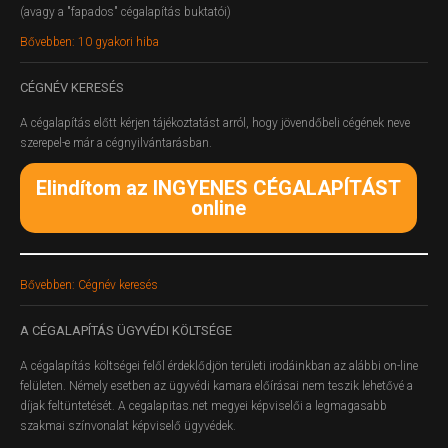
(avagy a "fapados" cégalapítás buktatói)
Bővebben: 10 gyakori hiba
CÉGNÉV
KERESÉS
A cégalapítás előtt kérjen tájékoztatást arról, hogy jövendőbeli cégének neve
szerepel-e már a cégnyilvántarásban.
Elindítom az INGYENES CÉGALAPÍTÁST
online
Bővebben: Cégnév keresés
A
CÉGALAPÍTÁS ÜGYVÉDI KÖLTSÉGE
A cégalapítás költségei felől érdeklődjön területi irodáinkban az alábbi on-line
felületen.
Némely esetben az ügyvédi kamara előírásai nem teszik lehetővé a
díjak feltüntetését. A cegalapitas.net megyei képviselői a legmagasabb
szakmai színvonalat képviselő ügyvédek.