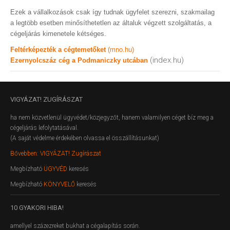
Ezek a vállalkozások csak így tudnak ügyfelet szerezni, szakmailag
a legtöbb esetben minősíthetetlen az általuk végzett szolgáltatás, a
cégeljárás kimenetele kétséges.
Feltérképezték a cégtemetőket
(mno.hu)
(index.hu)
Ezernyolcszáz cég a Podmaniczky utcában
VIGYÁZAT!
ZUGÍRÁSZAT
ha nem közvetlenül ügyvédet/közjegyzőt, hanem valamilyen céget bíz meg a
cégeljárás lefolytatásával.
(A saját védelme érdekében olvassa el összállításunkat)
Bővebben: VIGYÁZAT! Zugírászat
Megbízható
ÜGYVÉD
keresés
Megbízható
KÖNYVELŐ
keresés
10
GYAKORI HIBA!
amellyel százezreket bukhat a cégalapítás során.