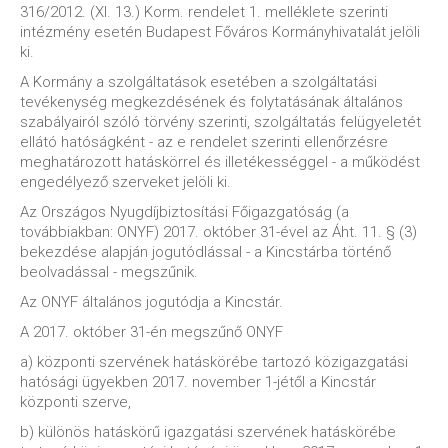
316/2012. (XI. 13.) Korm. rendelet 1. melléklete szerinti
intézmény esetén Budapest Főváros Kormányhivatalát jelöli
ki.
A Kormány a szolgáltatások esetében a szolgáltatási
tevékenység megkezdésének és folytatásának általános
szabályairól szóló törvény szerinti, szolgáltatás felügyeletét
ellátó hatóságként - az e rendelet szerinti ellenőrzésre
meghatározott hatáskörrel és illetékességgel - a működést
engedélyező szerveket jelöli ki.
Az Országos Nyugdíjbiztosítási Főigazgatóság (a
továbbiakban: ONYF) 2017. október 31-ével az Áht. 11. § (3)
bekezdése alapján jogutódlással - a Kincstárba történő
beolvadással - megszűnik.
Az ONYF általános jogutódja a Kincstár.
A 2017. október 31-én megszűnő ONYF
a) központi szervének hatáskörébe tartozó közigazgatási
hatósági ügyekben 2017. november 1-jétől a Kincstár
központi szerve,
b) különös hatáskörű igazgatási szervének hatáskörébe