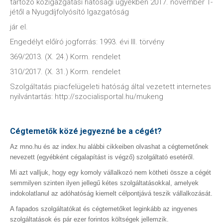
tartozó közigazgatási hatósági ügyekben 2017. november 1-
jétől a Nyugdíjfolyósító Igazgatóság
jár el.
Engedélyt előíró jogforrás: 1993. évi III. törvény
369/2013. (X. 24.) Korm. rendelet
310/2017. (X. 31.) Korm. rendelet
Szolgáltatás piacfelügeleti hatóság által vezetett internetes
nyilvántartás: http://szocialisportal.hu/mukeng
Cégtemetők közé jegyezné be a cégét?
Az mno.hu és az index.hu alábbi cikkeiben olvashat a cégtemetőnek
nevezett (egyébként cégalapítást is végző) szolgáltató esetéről.
Mi azt valljuk, hogy egy komoly vállalkozó nem kötheti össze a cégét
semmilyen szinten ilyen jellegű kétes szolgáltatásokkal, amelyek
indokolatlanul az adóhatóság kiemelt célpontjává teszik vállalkozását.
A fapados szolgáltatókat és cégtemetőket leginkább az ingyenes
szolgáltatások és pár ezer forintos költségek jellemzik.