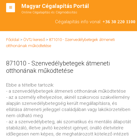
Magyar Cégalapítás Portál
Online Cégalapítás és Cégmódosítás
KFT ALAPÍTÁS
Cégalapítás info vonal:
+36 30 220 1100
BT ALAPÍTÁS
Főoldal
>
ÖVTJ kereső
>
871010 - Szenvedélybetegek átmeneti
RT ALAPÍTÁS
otthonának működtetése
CÉGMÓDOSÍTÁS
871010 - Szenvedélybetegek átmeneti
ÁTALAKULÁS
otthonának működtetése
TEÁOR SZÁMOK '08
Ebbe a tételbe tartozik:
- a szenvedélybetegek átmeneti otthonának működtetése
ENGEDÉLYKÖTELES
- az a személy elhelyezése, akinél szakorvosi szakvélemény
alapján szenvedélybetegség került megállapításra, és
KAPCSOLAT
ellátása átmeneti jelleggel családjában vagy lakókörzetében
nem oldható meg
IRODÁK
- az a szenvedélybeteg, aki szomatikus és mentális állapotát
stabilizáló, illetve javító kezelést igényel, önálló életvitelre
időlegesen nem képes, de meghatározott kötelező intézeti