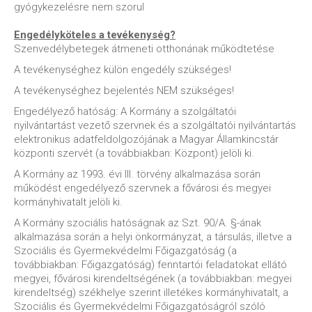
gyógykezelésre nem szorul
Engedélyköteles a tevékenység?
Szenvedélybetegek átmeneti otthonának működtetése
A tevékenységhez külön engedély szükséges!
A tevékenységhez bejelentés NEM szükséges!
Engedélyező hatóság: A Kormány a szolgáltatói
nyilvántartást vezető szervnek és a szolgáltatói nyilvántartás
elektronikus adatfeldolgozójának a Magyar Államkincstár
központi szervét (a továbbiakban: Központ) jelöli ki.
A Kormány az 1993. évi III. törvény alkalmazása során
működést engedélyező szervnek a fővárosi és megyei
kormányhivatalt jelöli ki.
A Kormány szociális hatóságnak az Szt. 90/A. §-ának
alkalmazása során a helyi önkormányzat, a társulás, illetve a
Szociális és Gyermekvédelmi Főigazgatóság (a
továbbiakban: Főigazgatóság) fenntartói feladatokat ellátó
megyei, fővárosi kirendeltségének (a továbbiakban: megyei
kirendeltség) székhelye szerint illetékes kormányhivatalt, a
Szociális és Gyermekvédelmi Főigazgatóságról szóló