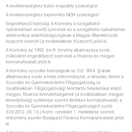
A tevékenységhez külön engedély szükséges!
A tevékenységhez bejelentés NEM szükséges!
Engedélyező hatóság: A Kormány a szolgáltatói
nyilvántartást vezető szervnek és a szolgáltatói nyilvántartás
elektronikus adatfeldolgozójának a Magyar Államkincstár
központi szervét (a továbbiakban: Központ) jelöli ki.
A Kormány az 1993. évi III. törvény alkalmazása során
működést engedélyező szervnek a fővárosi és megyei
kormányhivatalt jelöli ki.
A Kormány szociális hatóságnak az Szt. 90/A. §-ának
alkalmazása során a helyi önkormányzat, a társulás, illetve a
Szociális és Gyermekvédelmi Főigazgatóság (a
továbbiakban: Főigazgatóság) fenntartói feladatokat ellátó
megyei, fővárosi kirendeltségének (a továbbiakban: megyei
kirendeltség) székhelye szerint illetékes kormányhivatalt, a
Szociális és Gyermekvédelmi Főigazgatóságról szóló
316/2012. (XI. 13.) Korm. rendelet 1. melléklete szerinti
intézmény esetén Budapest Főváros Kormányhivatalát jelöli
ki.