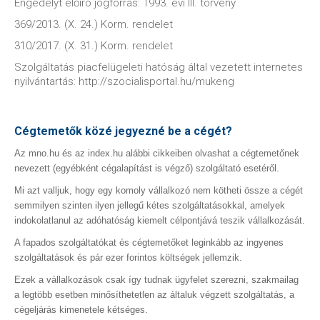
Engedélyt előíró jogforrás: 1993. évi III. törvény
369/2013. (X. 24.) Korm. rendelet
310/2017. (X. 31.) Korm. rendelet
Szolgáltatás piacfelügeleti hatóság által vezetett internetes
nyilvántartás: http://szocialisportal.hu/mukeng
Cégtemetők közé jegyezné be a cégét?
Az mno.hu és az index.hu alábbi cikkeiben olvashat a cégtemetőnek
nevezett (egyébként cégalapítást is végző) szolgáltató esetéről.
Mi azt valljuk, hogy egy komoly vállalkozó nem kötheti össze a cégét
semmilyen szinten ilyen jellegű kétes szolgáltatásokkal, amelyek
indokolatlanul az adóhatóság kiemelt célpontjává teszik vállalkozását.
A fapados szolgáltatókat és cégtemetőket leginkább az ingyenes
szolgáltatások és pár ezer forintos költségek jellemzik.
Ezek a vállalkozások csak így tudnak ügyfelet szerezni, szakmailag
a legtöbb esetben minősíthetetlen az általuk végzett szolgáltatás, a
cégeljárás kimenetele kétséges.