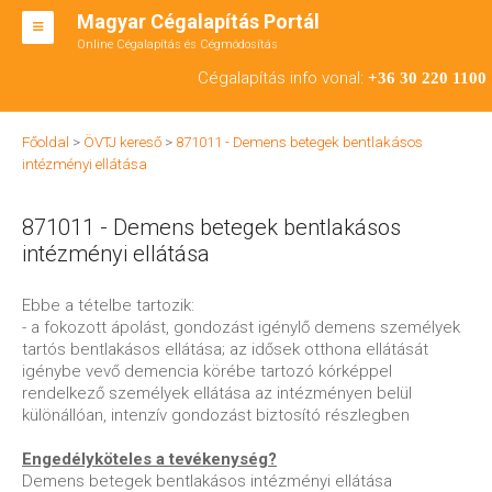
Magyar Cégalapítás Portál
Online Cégalapítás és Cégmódosítás
KFT ALAPÍTÁS
Cégalapítás info vonal:
+36 30 220 1100
BT ALAPÍTÁS
Főoldal
>
ÖVTJ kereső
>
871011 - Demens betegek bentlakásos
RT ALAPÍTÁS
intézményi ellátása
CÉGMÓDOSÍTÁS
871011 - Demens betegek bentlakásos
ÁTALAKULÁS
intézményi ellátása
TEÁOR SZÁMOK '08
Ebbe a tételbe tartozik:
- a fokozott ápolást, gondozást igénylő demens személyek
ENGEDÉLYKÖTELES
tartós bentlakásos ellátása; az idősek otthona ellátását
igénybe vevő demencia körébe tartozó kórképpel
KAPCSOLAT
rendelkező személyek ellátása az intézményen belül
különállóan, intenzív gondozást biztosító részlegben
IRODÁK
Engedélyköteles a tevékenység?
Demens betegek bentlakásos intézményi ellátása