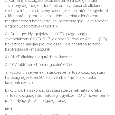
A Kormány a szolgáltatások esetében a szolgáltatási
tevékenység megkezdésének és folytatásának általános
szabályairól szóló törvény szerinti, szolgáltatás felügyeletét
ellátó hatóságként - az e rendelet szerinti ellenőrzésre
meghatározott hatáskörrel és illetékességgel - a működést
engedélyező szerveket jelöli ki.
Az Országos Nyugdíjbiztosítási Főigazgatóság (a
továbbiakban: ONYF) 2017. október 31-ével az Áht. 11. § (3)
bekezdése alapján jogutódlással - a Kincstárba történő
beolvadással - megszűnik.
Az ONYF általános jogutódja a Kincstár.
A 2017. október 31-én megszűnő ONYF
a) központi szervének hatáskörébe tartozó közigazgatási
hatósági ügyekben 2017. november 1-jétől a Kincstár
központi szerve,
b) különös hatáskörű igazgatási szervének hatáskörébe
tartozó közigazgatási hatósági ügyekben 2017. november 1-
jétől a Nyugdíjfolyósító Igazgatóság
jár el.