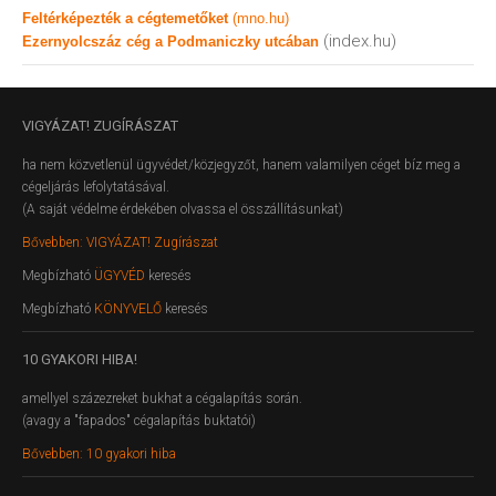
Feltérképezték a cégtemetőket
(mno.hu)
(index.hu)
Ezernyolcszáz cég a Podmaniczky utcában
VIGYÁZAT!
ZUGÍRÁSZAT
ha nem közvetlenül ügyvédet/közjegyzőt, hanem valamilyen céget bíz meg a
cégeljárás lefolytatásával.
(A saját védelme érdekében olvassa el összállításunkat)
Bővebben: VIGYÁZAT! Zugírászat
Megbízható
ÜGYVÉD
keresés
Megbízható
KÖNYVELŐ
keresés
10
GYAKORI HIBA!
amellyel százezreket bukhat a cégalapítás során.
(avagy a "fapados" cégalapítás buktatói)
Bővebben: 10 gyakori hiba