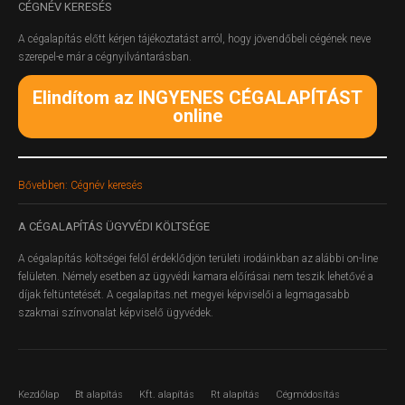
CÉGNÉV
KERESÉS
A cégalapítás előtt kérjen tájékoztatást arról, hogy jövendőbeli cégének neve
szerepel-e már a cégnyilvántarásban.
Elindítom az INGYENES CÉGALAPÍTÁST
online
Bővebben: Cégnév keresés
A
CÉGALAPÍTÁS ÜGYVÉDI KÖLTSÉGE
A cégalapítás költségei felől érdeklődjön területi irodáinkban az alábbi on-line
felületen.
Némely esetben az ügyvédi kamara előírásai nem teszik lehetővé a
díjak feltüntetését. A cegalapitas.net megyei képviselői a legmagasabb
szakmai színvonalat képviselő ügyvédek.
Kezdőlap
Bt alapítás
Kft. alapítás
Rt alapítás
Cégmódosítás