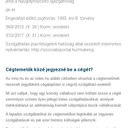
jétől a Nyugdíjfolyósító Igazgatóság
jár el.
Engedélyt előíró jogforrás: 1993. évi III. törvény
369/2013. (X. 24.) Korm. rendelet
310/2017. (X. 31.) Korm. rendelet
Szolgáltatás piacfelügeleti hatóság által vezetett internetes
nyilvántartás: http://szocialisportal.hu/mukeng
Cégtemetők közé jegyezné be a cégét?
Az mno.hu és az index.hu alábbi cikkeiben olvashat a cégtemetőnek
nevezett (egyébként cégalapítást is végző) szolgáltató esetéről.
Mi azt valljuk, hogy egy komoly vállalkozó nem kötheti össze a cégét
semmilyen szinten ilyen jellegű kétes szolgáltatásokkal, amelyek
indokolatlanul az adóhatóság kiemelt célpontjává teszik vállalkozását.
A fapados szolgáltatókat és cégtemetőket leginkább az ingyenes
szolgáltatások és pár ezer forintos költségek jellemzik.