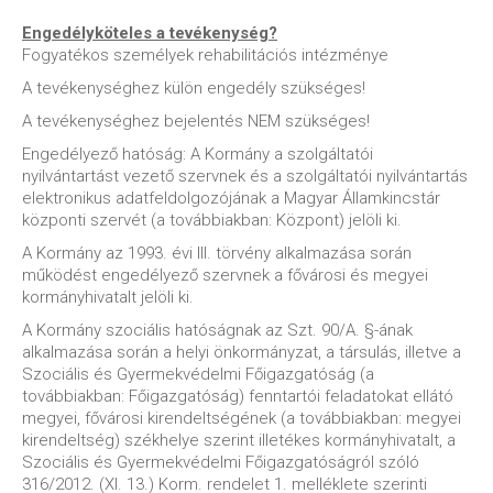
Engedélyköteles a tevékenység?
Fogyatékos személyek rehabilitációs intézménye
A tevékenységhez külön engedély szükséges!
A tevékenységhez bejelentés NEM szükséges!
Engedélyező hatóság: A Kormány a szolgáltatói
nyilvántartást vezető szervnek és a szolgáltatói nyilvántartás
elektronikus adatfeldolgozójának a Magyar Államkincstár
központi szervét (a továbbiakban: Központ) jelöli ki.
A Kormány az 1993. évi III. törvény alkalmazása során
működést engedélyező szervnek a fővárosi és megyei
kormányhivatalt jelöli ki.
A Kormány szociális hatóságnak az Szt. 90/A. §-ának
alkalmazása során a helyi önkormányzat, a társulás, illetve a
Szociális és Gyermekvédelmi Főigazgatóság (a
továbbiakban: Főigazgatóság) fenntartói feladatokat ellátó
megyei, fővárosi kirendeltségének (a továbbiakban: megyei
kirendeltség) székhelye szerint illetékes kormányhivatalt, a
Szociális és Gyermekvédelmi Főigazgatóságról szóló
316/2012. (XI. 13.) Korm. rendelet 1. melléklete szerinti