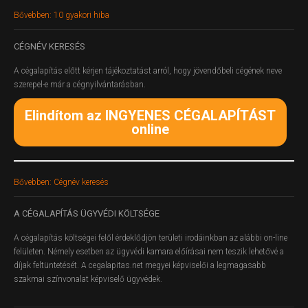
Bővebben: 10 gyakori hiba
CÉGNÉV
KERESÉS
A cégalapítás előtt kérjen tájékoztatást arról, hogy jövendőbeli cégének neve
szerepel-e már a cégnyilvántarásban.
Elindítom az INGYENES CÉGALAPÍTÁST
online
Bővebben: Cégnév keresés
A
CÉGALAPÍTÁS ÜGYVÉDI KÖLTSÉGE
A cégalapítás költségei felől érdeklődjön területi irodáinkban az alábbi on-line
felületen.
Némely esetben az ügyvédi kamara előírásai nem teszik lehetővé a
díjak feltüntetését. A cegalapitas.net megyei képviselői a legmagasabb
szakmai színvonalat képviselő ügyvédek.