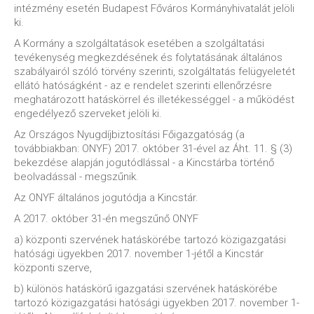
intézmény esetén Budapest Főváros Kormányhivatalát jelöli
ki.
A Kormány a szolgáltatások esetében a szolgáltatási
tevékenység megkezdésének és folytatásának általános
szabályairól szóló törvény szerinti, szolgáltatás felügyeletét
ellátó hatóságként - az e rendelet szerinti ellenőrzésre
meghatározott hatáskörrel és illetékességgel - a működést
engedélyező szerveket jelöli ki.
Az Országos Nyugdíjbiztosítási Főigazgatóság (a
továbbiakban: ONYF) 2017. október 31-ével az Áht. 11. § (3)
bekezdése alapján jogutódlással - a Kincstárba történő
beolvadással - megszűnik.
Az ONYF általános jogutódja a Kincstár.
A 2017. október 31-én megszűnő ONYF
a) központi szervének hatáskörébe tartozó közigazgatási
hatósági ügyekben 2017. november 1-jétől a Kincstár
központi szerve,
b) különös hatáskörű igazgatási szervének hatáskörébe
tartozó közigazgatási hatósági ügyekben 2017. november 1-