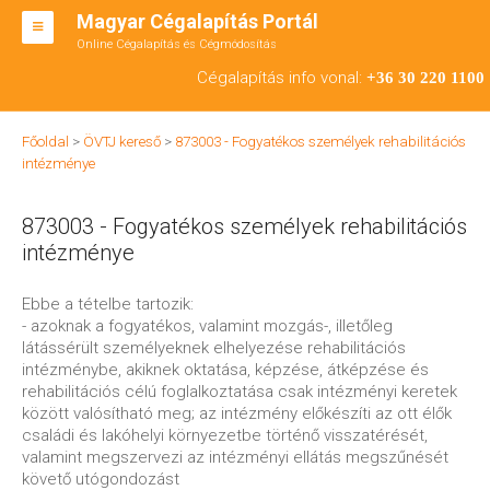
Magyar Cégalapítás Portál
Online Cégalapítás és Cégmódosítás
KFT ALAPÍTÁS
Cégalapítás info vonal:
+36 30 220 1100
BT ALAPÍTÁS
Főoldal
>
ÖVTJ kereső
>
873003 - Fogyatékos személyek rehabilitációs
RT ALAPÍTÁS
intézménye
CÉGMÓDOSÍTÁS
873003 - Fogyatékos személyek rehabilitációs
ÁTALAKULÁS
intézménye
TEÁOR SZÁMOK '08
Ebbe a tételbe tartozik:
- azoknak a fogyatékos, valamint mozgás-, illetőleg
ENGEDÉLYKÖTELES
látássérült személyeknek elhelyezése rehabilitációs
intézménybe, akiknek oktatása, képzése, átképzése és
KAPCSOLAT
rehabilitációs célú foglalkoztatása csak intézményi keretek
között valósítható meg; az intézmény előkészíti az ott élők
IRODÁK
családi és lakóhelyi környezetbe történő visszatérését,
valamint megszervezi az intézményi ellátás megszűnését
követő utógondozást