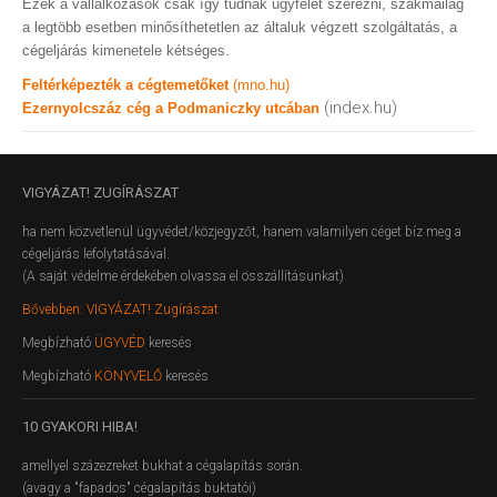
Ezek a vállalkozások csak így tudnak ügyfelet szerezni, szakmailag
a legtöbb esetben minősíthetetlen az általuk végzett szolgáltatás, a
cégeljárás kimenetele kétséges.
Feltérképezték a cégtemetőket
(mno.hu)
(index.hu)
Ezernyolcszáz cég a Podmaniczky utcában
VIGYÁZAT!
ZUGÍRÁSZAT
ha nem közvetlenül ügyvédet/közjegyzőt, hanem valamilyen céget bíz meg a
cégeljárás lefolytatásával.
(A saját védelme érdekében olvassa el összállításunkat)
Bővebben: VIGYÁZAT! Zugírászat
Megbízható
ÜGYVÉD
keresés
Megbízható
KÖNYVELŐ
keresés
10
GYAKORI HIBA!
amellyel százezreket bukhat a cégalapítás során.
(avagy a "fapados" cégalapítás buktatói)