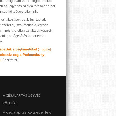
os szolgáltatókat és cégtemetőket
bb az ingyenes szolgáltatások és pár
rintos költségek jellemzik.
vállalkozások csak így tudnak
t szerezni, szakmailag a legtöbb
 minősíthetetlen az általuk végzett
tatás, a cégeljárás kimenetele
es.
képezték a cégtemetőket
(mno.hu)
olcszáz cég a Podmaniczky
(index.hu)
n
A
CÉGALAPÍTÁS ÜGYVÉDI
KÖLTSÉGE
A cégalapítás költségei felől