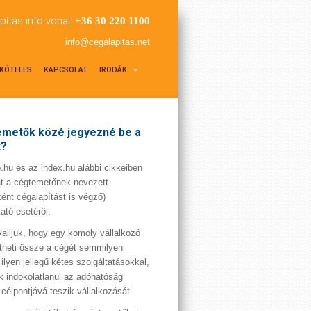
pítás info vonal:
+36 30 220 1100
info@cegalapitas.net
KÖTELES
KAPCSOLAT
IRODÁK
metők közé jegyezné be a
t?
hu és az index.hu alábbi cikkeiben
t a cégtemetőnek nevezett
ént cégalapítást is végző)
tató esetéről.
valljuk, hogy egy komoly vállalkozó
theti össze a cégét semmilyen
 ilyen jellegű kétes szolgáltatásokkal,
 indokolatlanul az adóhatóság
 célpontjává teszik vállalkozását.