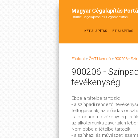
Magyar Cégalapítás Portá
Online Cégalapítás és Cégmódosítás
KFT ALAPÍTÁS
BT ALAPÍTÁS
Főoldal
>
ÖVTJ kereső
>
900206 - Szí
900206 - Színpad
tevékenység
Ebbe a tételbe tartozik:
- a színpadi rendezői tevékenys
felfogásának, az előadás összh
- a produceri tevékenység - a f
az alkotómunka zavartalan lebon
Nem ebbe a tételbe tartozik:
- a színházi és művészeti szem