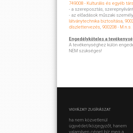
749008 - Kulturális és egyéb tá
- a szereposztás, szerepnyilvánt
- az előadások műszaki személy
látványtechnika biztosítása
,
900
díszlettervezés
,
900208 - M.n.s
Engedélyköteles a tevékenys
A tevékenységhez külön engedé
NEM szükséges!
VIGYÁZAT!
ZUGÍRÁSZAT
ha nem közvetlenül
ügyvédet/közjegyzőt, hanem
valamilyen céget bíz meg a