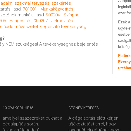
A fapad
rsadalmi szakmai tervezés, szakértés
leginká
artás, lásd:
781001 - Munkaközvetítés
ezer fo
zetének munkája, lásd:
900204 - Színpadi
205 - Hangosítás
,
900207 - Jelmez- és
Ezek a 
. előadó-művészetet kiegészítő tevékenység
ügyfele
esetben
ég?
szolgál
ly NEM szükséges! A tevékenységhez bejelentés
kétség
Feltér
Ezerny
utcába
10
GYAKORI HIBA!
CÉGNÉV
KERESÉS
amellyel százezreket bukhat a
A cégalapítás előtt kérjen
cégalapítás során.
tájékoztatást arról, hogy
(avagy a "fapados"
jövendőbeli cégének neve