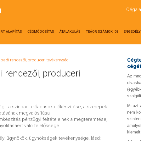
Cégala
l
RT ALAPÍTÁS
CÉGMÓDOSÍTÁS
ÁTALAKULÁS
TEÁOR SZÁMOK '08
ENGEDÉLY
Cégte
npadi rendezői, produceri tevékenység
cégé
i rendezői, produceri
Az mno.
olvasha
(egyébk
szolgál
Mi azt 
ég - a színpadi előadások előkészítése, a szerepek
nem kö
atásának megvalósítása
ilmkészítés pénzügyi feltételeinek a megteremtése,
szinten
yolításáért való felelőssége
amelyek
kiemelt
élyi ügynökök, ügynökségek tevékenysége, lásd: