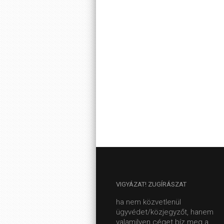
VIGYÁZAT!
ZUGÍRÁSZAT
ha nem közvetlenül
ügyvédet/közjegyzőt, hanem
valamilyen céget bíz meg a