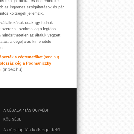
os szolgáltatókat és cégtemetőket
bb az ingyenes szolgáltatások és pár
rintos költségek jellemzik.
vállalkozások csak így tudnak
t szerezni, szakmailag a legtöbb
 minősíthetetlen az általuk végzett
tatás, a cégeljárás kimenetele
es.
képezték a cégtemetőket
(mno.hu)
olcszáz cég a Podmaniczky
(index.hu)
n
A
CÉGALAPÍTÁS ÜGYVÉDI
KÖLTSÉGE
A cégalapítás költségei felől