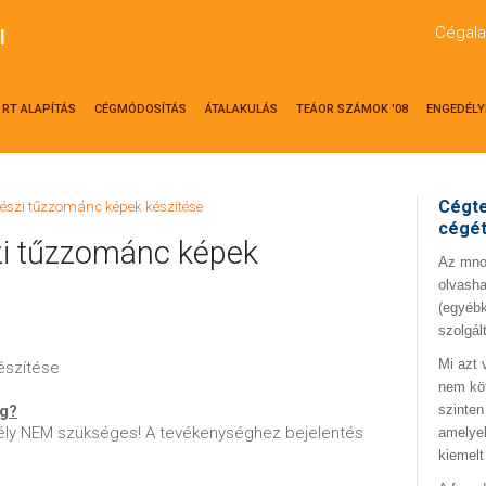
Cégala
l
RT ALAPÍTÁS
CÉGMÓDOSÍTÁS
ÁTALAKULÁS
TEÁOR SZÁMOK '08
ENGEDÉLY
Cégte
észi tűzzománc képek készítése
cégé
i tűzzománc képek
Az mno.
olvasha
(egyébk
szolgál
Mi azt 
észítése
nem kö
ég?
szinten
ly NEM szükséges! A tevékenységhez bejelentés
amelyek
kiemelt