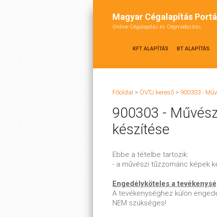
Magyar Cégalapítás Portá
Online Cégalapítás és Cégmódosítás
KFT ALAPÍTÁS
BT ALAPÍTÁS
Főoldal
>
ÖVTJ kereső
>
900303 - Műv
900303 - Művész
készítése
Ebbe a tételbe tartozik:
- a művészi tűzzománc képek k
Engedélyköteles a tevékenys
A tevékenységhez külön engedé
NEM szükséges!