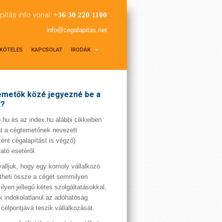
pítás info vonal:
+36 30 220 1100
info@cegalapitas.net
KÖTELES
KAPCSOLAT
IRODÁK
metők közé jegyezné be a
t?
hu és az index.hu alábbi cikkeiben
t a cégtemetőnek nevezett
ént cégalapítást is végző)
tató esetéről.
valljuk, hogy egy komoly vállalkozó
theti össze a cégét semmilyen
 ilyen jellegű kétes szolgáltatásokkal,
 indokolatlanul az adóhatóság
 célpontjává teszik vállalkozását.