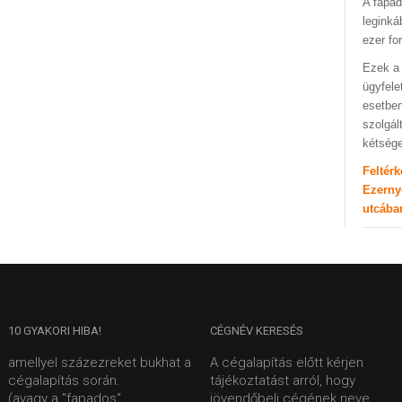
A fapad
leginká
ezer fo
Ezek a 
ügyfele
esetben
szolgál
kétség
Feltér
Ezerny
utcába
10
GYAKORI HIBA!
CÉGNÉV
KERESÉS
amellyel százezreket bukhat a
A cégalapítás előtt kérjen
cégalapítás során.
tájékoztatást arról, hogy
(avagy a "fapados"
jövendőbeli cégének neve