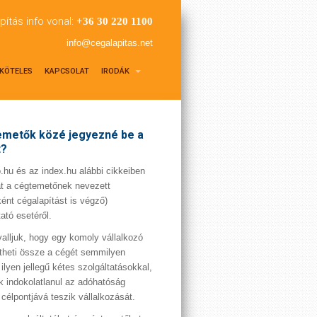
pítás info vonal:
+36 30 220 1100
info@cegalapitas.net
KÖTELES
KAPCSOLAT
IRODÁK
metők közé jegyezné be a
t?
hu és az index.hu alábbi cikkeiben
t a cégtemetőnek nevezett
ént cégalapítást is végző)
tató esetéről.
valljuk, hogy egy komoly vállalkozó
theti össze a cégét semmilyen
 ilyen jellegű kétes szolgáltatásokkal,
 indokolatlanul az adóhatóság
 célpontjává teszik vállalkozását.