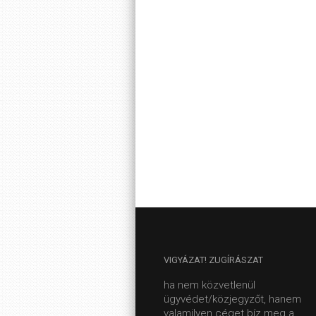
VIGYÁZAT!
ZUGÍRÁSZAT
ha nem közvetlenül
ügyvédet/közjegyzőt, hanem
valamilyen céget bíz meg a