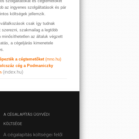
os szolgáltatókat és cégtemetőket
bb az ingyenes szolgáltatások és pár
rintos költségek jellemzik.
vállalkozások csak így tudnak
t szerezni, szakmailag a legtöbb
 minősíthetetlen az általuk végzett
tatás, a cégeljárás kimenetele
es.
képezték a cégtemetőket
(mno.hu)
olcszáz cég a Podmaniczky
(index.hu)
n
A
CÉGALAPÍTÁS ÜGYVÉDI
KÖLTSÉGE
A cégalapítás költségei felől