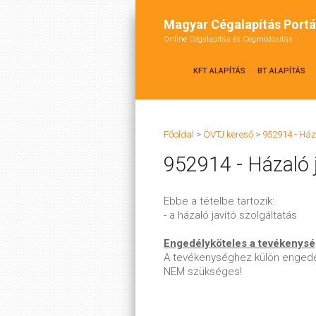
Magyar Cégalapítás Portá
Online Cégalapítás és Cégmódosítás
KFT ALAPÍTÁS
BT ALAPÍTÁS
Főoldal
>
ÖVTJ kereső
>
952914 - Ház
952914 - Házaló j
Ebbe a tételbe tartozik:
- a házaló javító szolgáltatás
Engedélyköteles a tevékenys
A tevékenységhez külön engedé
NEM szükséges!