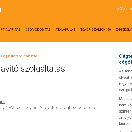
Cégala
l
RT ALAPÍTÁS
CÉGMÓDOSÍTÁS
ÁTALAKULÁS
TEÁOR SZÁMOK '08
ENGEDÉLY
Cégte
aló javító szolgáltatás
cégé
avító szolgáltatás
Az mno.
olvasha
(egyébk
szolgál
Mi azt 
ég?
nem kö
ly NEM szükséges! A tevékenységhez bejelentés
szinten
amelyek
kiemelt