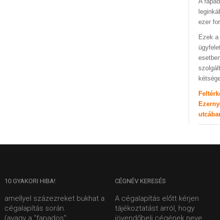
A fapad
leginká
ezer fo
Ezek a 
ügyfele
esetben
szolgál
kétség
Feltér
Ezerny
utcába
10
GYAKORI HIBA!
CÉGNÉV
KERESÉS
amellyel százezreket bukhat a
A cégalapítás előtt kérjen
cégalapítás során.
tájékoztatást arról, hogy
(avagy a "fapados"
jövendőbeli cégének neve