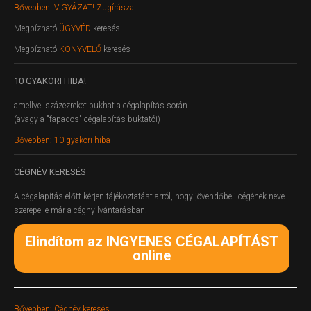
Bővebben: VIGYÁZAT! Zugírászat
Megbízható
ÜGYVÉD
keresés
Megbízható
KÖNYVELŐ
keresés
10
GYAKORI HIBA!
amellyel százezreket bukhat a cégalapítás során.
(avagy a "fapados" cégalapítás buktatói)
Bővebben: 10 gyakori hiba
CÉGNÉV
KERESÉS
A cégalapítás előtt kérjen tájékoztatást arról, hogy jövendőbeli cégének neve
szerepel-e már a cégnyilvántarásban.
Elindítom az INGYENES CÉGALAPÍTÁST
online
Bővebben: Cégnév keresés