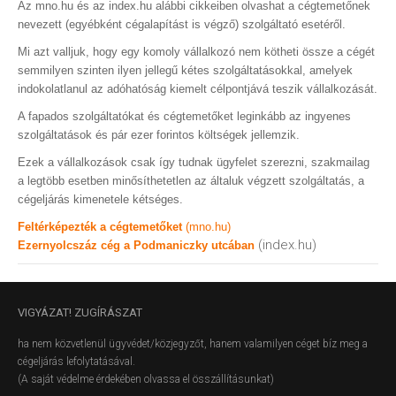
Az mno.hu és az index.hu alábbi cikkeiben olvashat a cégtemetőnek
nevezett (egyébként cégalapítást is végző) szolgáltató esetéről.
Mi azt valljuk, hogy egy komoly vállalkozó nem kötheti össze a cégét
semmilyen szinten ilyen jellegű kétes szolgáltatásokkal, amelyek
indokolatlanul az adóhatóság kiemelt célpontjává teszik vállalkozását.
A fapados szolgáltatókat és cégtemetőket leginkább az ingyenes
szolgáltatások és pár ezer forintos költségek jellemzik.
Ezek a vállalkozások csak így tudnak ügyfelet szerezni, szakmailag
a legtöbb esetben minősíthetetlen az általuk végzett szolgáltatás, a
cégeljárás kimenetele kétséges.
Feltérképezték a cégtemetőket
(mno.hu)
(index.hu)
Ezernyolcszáz cég a Podmaniczky utcában
VIGYÁZAT!
ZUGÍRÁSZAT
ha nem közvetlenül ügyvédet/közjegyzőt, hanem valamilyen céget bíz meg a
cégeljárás lefolytatásával.
(A saját védelme érdekében olvassa el összállításunkat)