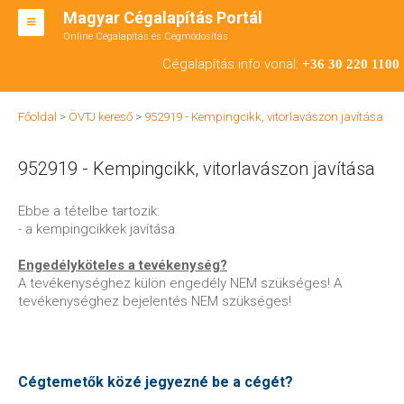
Magyar Cégalapítás Portál
Online Cégalapítás és Cégmódosítás
KFT ALAPÍTÁS
Cégalapítás info vonal:
+36 30 220 1100
BT ALAPÍTÁS
Főoldal
>
ÖVTJ kereső
>
952919 - Kempingcikk, vitorlavászon javítása
RT ALAPÍTÁS
952919 - Kempingcikk, vitorlavászon javítása
CÉGMÓDOSÍTÁS
ÁTALAKULÁS
Ebbe a tételbe tartozik:
- a kempingcikkek javítása
TEÁOR SZÁMOK '08
Engedélyköteles a tevékenység?
ENGEDÉLYKÖTELES
A tevékenységhez külön engedély NEM szükséges! A
tevékenységhez bejelentés NEM szükséges!
KAPCSOLAT
IRODÁK
Cégtemetők közé jegyezné be a cégét?