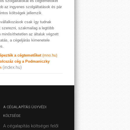
os szolgáltatókat és cégtemetőket
bb az ingyenes szolgáltatások és pár
rintos költségek jellemzik.
vállalkozások csak így tudnak
t szerezni, szakmailag a legtöbb
 minősíthetetlen az általuk végzett
tatás, a cégeljárás kimenetele
es.
képezték a cégtemetőket
(mno.hu)
olcszáz cég a Podmaniczky
(index.hu)
n
A
CÉGALAPÍTÁS ÜGYVÉDI
KÖLTSÉGE
A cégalapítás költségei felől