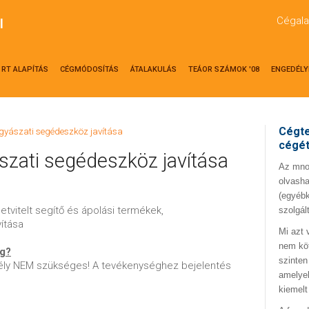
Cégala
l
RT ALAPÍTÁS
CÉGMÓDOSÍTÁS
ÁTALAKULÁS
TEÁOR SZÁMOK '08
ENGEDÉLY
Cégte
gyászati segédeszköz javítása
cégé
zati segédeszköz javítása
Az mno.
olvasha
(egyébk
etvitelt segítő és ápolási termékek,
szolgál
ítása
Mi azt 
nem kö
ég?
szinten
ly NEM szükséges! A tevékenységhez bejelentés
amelyek
kiemelt