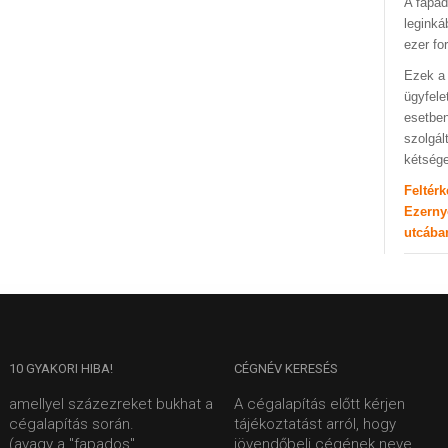
A fapad
leginká
ezer fo
Ezek a 
ügyfele
esetben
szolgál
kétség
Feltér
Ezerny
utcába
10
GYAKORI HIBA!
CÉGNÉV
KERESÉS
amellyel százezreket bukhat a
A cégalapítás előtt kérjen
cégalapítás során.
tájékoztatást arról, hogy
(avagy a "fapados"
jövendőbeli cégének neve