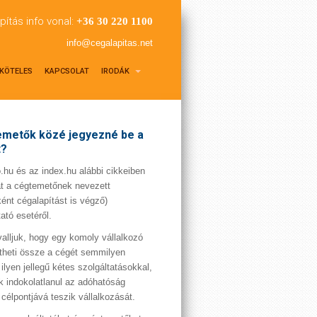
pítás info vonal:
+36 30 220 1100
info@cegalapitas.net
KÖTELES
KAPCSOLAT
IRODÁK
metők közé jegyezné be a
t?
hu és az index.hu alábbi cikkeiben
t a cégtemetőnek nevezett
ént cégalapítást is végző)
tató esetéről.
valljuk, hogy egy komoly vállalkozó
theti össze a cégét semmilyen
 ilyen jellegű kétes szolgáltatásokkal,
 indokolatlanul az adóhatóság
 célpontjává teszik vállalkozását.