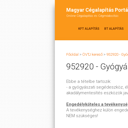
Magyar Cégalapítás Portá
Online Cégalapítás és Cégmódosítás
KFT ALAPÍTÁS
BT ALAPÍTÁS
Főoldal
>
ÖVTJ kereső
>
952920 - Gyó
952920 - Gyógyás
Ebbe a tételbe tartozik:
- a gyógyászati segédeszköz, él
akadálymentesítés eszközök jav
Engedélyköteles a tevékenys
A tevékenységhez külön engedé
NEM szükséges!