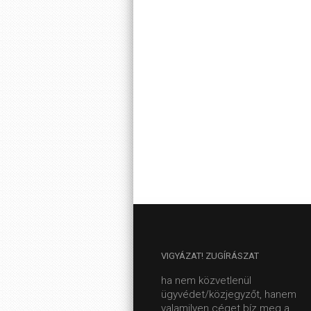
VIGYÁZAT!
ZUGÍRÁSZAT
ha nem közvetlenül
ügyvédet/közjegyzőt, hanem
valamilyen céget bíz meg a