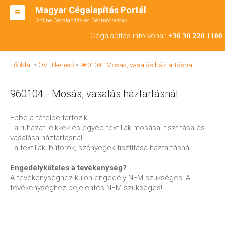
Magyar Cégalapítás Portál
Online Cégalapítás és Cégmódosítás
KFT ALAPÍTÁS
Cégalapítás info vonal:
+36 30 220 1100
BT ALAPÍTÁS
Főoldal
>
ÖVTJ kereső
>
960104 - Mosás, vasalás háztartásnál
RT ALAPÍTÁS
960104 - Mosás, vasalás háztartásnál
CÉGMÓDOSÍTÁS
ÁTALAKULÁS
Ebbe a tételbe tartozik:
- a ruházati cikkek és egyéb textíliák mosása, tisztítása és
TEÁOR SZÁMOK '08
vasalása háztartásnál
- a textíliák, bútorok, szőnyegek tisztítása háztartásnál
ENGEDÉLYKÖTELES
Engedélyköteles a tevékenység?
KAPCSOLAT
A tevékenységhez külön engedély NEM szükséges! A
tevékenységhez bejelentés NEM szükséges!
IRODÁK