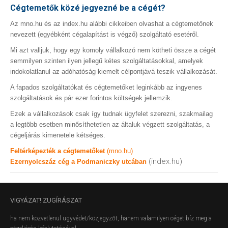
Cégtemetők közé jegyezné be a cégét?
Az mno.hu és az index.hu alábbi cikkeiben olvashat a cégtemetőnek
nevezett (egyébként cégalapítást is végző) szolgáltató esetéről.
Mi azt valljuk, hogy egy komoly vállalkozó nem kötheti össze a cégét
semmilyen szinten ilyen jellegű kétes szolgáltatásokkal, amelyek
indokolatlanul az adóhatóság kiemelt célpontjává teszik vállalkozását.
A fapados szolgáltatókat és cégtemetőket leginkább az ingyenes
szolgáltatások és pár ezer forintos költségek jellemzik.
Ezek a vállalkozások csak így tudnak ügyfelet szerezni, szakmailag
a legtöbb esetben minősíthetetlen az általuk végzett szolgáltatás, a
cégeljárás kimenetele kétséges.
Feltérképezték a cégtemetőket
(mno.hu)
(index.hu)
Ezernyolcszáz cég a Podmaniczky utcában
VIGYÁZAT!
ZUGÍRÁSZAT
ha nem közvetlenül ügyvédet/közjegyzőt, hanem valamilyen céget bíz meg a