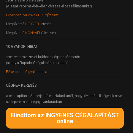
cégeljárás lefolytatásával.
(A saját védelme érdekében olvassa el összállításunkat)
Bővebben: VIGYÁZAT! Zugírászat
Megbízható
ÜGYVÉD
keresés
Megbízható
KÖNYVELŐ
keresés
10
GYAKORI HIBA!
amellyel százezreket bukhat a cégalapítás során.
(avagy a "fapados" cégalapítás buktatói)
Bővebben: 10 gyakori hiba
CÉGNÉV
KERESÉS
A cégalapítás előtt kérjen tájékoztatást arról, hogy jövendőbeli cégének neve
szerepel-e már a cégnyilvántarásban.
Elindítom az INGYENES CÉGALAPÍTÁST
online