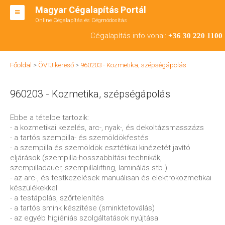
Magyar Cégalapítás Portál
Online Cégalapítás és Cégmódosítás
KFT ALAPÍTÁS
Cégalapítás info vonal:
+36 30 220 1100
BT ALAPÍTÁS
Főoldal
>
ÖVTJ kereső
>
960203 - Kozmetika, szépségápolás
RT ALAPÍTÁS
960203 - Kozmetika, szépségápolás
CÉGMÓDOSÍTÁS
ÁTALAKULÁS
Ebbe a tételbe tartozik:
- a kozmetikai kezelés, arc-, nyak-, és dekoltázsmasszázs
TEÁOR SZÁMOK '08
- a tartós szempilla- és szemöldökfestés
- a szempilla és szemöldök esztétikai kinézetét javító
ENGEDÉLYKÖTELES
eljárások (szempilla-hosszabbítási technikák,
szempilladauer, szempillalifting, laminálás stb.)
KAPCSOLAT
- az arc-, és testkezelések manuálisan és elektrokozmetikai
készülékekkel
IRODÁK
- a testápolás, szőrtelenítés
- a tartós smink készítése (sminktetoválás)
- az egyéb higiéniás szolgáltatások nyújtása