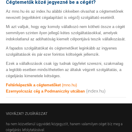
Cégtemetők közé jegyezné be a cégét?
Az mno.hu és az index.hu alábbi cikkeiben olvashat a cégtemetőnek
nevezett (egyébként cégalapítást is végző) szolgáltató esetéről.
Mi azt valljuk, hogy egy komoly vállalkozó nem kötheti össze a cégét
semmilyen szinten ilyen jellegű kétes szolgáltatásokkal, amelyek
indokolatlanul az adóhatóság kiemelt célpontjává teszik vállalkozását.
A fapados szolgáltatókat és cégtemetőket leginkább az ingyenes
szolgáltatások és pár ezer forintos költségek jellemzik.
Ezek a vállalkozások csak így tudnak ügyfelet szerezni, szakmailag
a legtöbb esetben minősíthetetlen az általuk végzett szolgáltatás, a
cégeljárás kimenetele kétséges.
Feltérképezték a cégtemetőket
(mno.hu)
(index.hu)
Ezernyolcszáz cég a Podmaniczky utcában
VIGYÁZAT!
ZUGÍRÁSZAT
ha nem közvetlenül ügyvédet/közjegyzőt, hanem valamilyen céget bíz meg a
cégeljárás lefolytatásával.