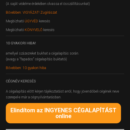
(A saját védelme érdekében olvassa el összállításunkat)
Bővebben: VIGYÁZAT! Zugírászat
Megbízható
ÜGYVÉD
keresés
Megbízható
KÖNYVELŐ
keresés
10
GYAKORI HIBA!
amellyel százezreket bukhat a cégalapítás során.
(avagy a "fapados" cégalapítás buktatói)
Bővebben: 10 gyakori hiba
CÉGNÉV
KERESÉS
A cégalapítás előtt kérjen tájékoztatást arról, hogy jövendőbeli cégének neve
szerepel-e már a cégnyilvántarásban.
Elindítom az INGYENES CÉGALAPÍTÁST
online