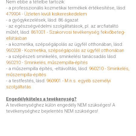
Nem ebbe a tételbe tartozik:
- a professzionális kozmetikai termékek értékesítése, lásd:
479904 - Üzleten kivüli kiskereskedelem
- a gyógykezelések, lásd: 86 ágazat
- az egészségvédelmi szolgáltatások, pl. az arcfiatalító
műtét, lásd:
861001 - Szakorvosi tevékenység fekvőbeteg-
ellátásban
- a kozmetika, szépségápolás az ügyfél otthonában, lásd:
960208 - Kozmetika, szépségápolás az ügyfél otthonában
- a szépészeti sminkelés, sminkelési tanácsadás lásd:
960210 - Sminkelés, műszempilla-építés
- a műszempilla építés, -eltávolítás, lásd:
960210 - Sminkelés,
műszempilla-építés
- a testfestés, lásd:
960901 - M.n.s. egyéb személyi
szolgáltatás
Engedélyköteles a tevékenység?
A tevékenységhez külön engedély NEM szükséges! A
tevékenységhez bejelentés NEM szükséges!