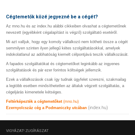
Cégtemetők közé jegyezné be a cégét?
Az mno.hu és az index.hu alábbi cikkeiben olvashat a cégtemetőnek
nevezett (egyébként cégalapítást is végző) szolgáltató esetéről.
Mi azt valljuk, hogy egy komoly vállalkozó nem kötheti össze a cégét
semmilyen szinten ilyen jellegű kétes szolgáltatásokkal, amelyek
indokolatlanul az adóhatóság kiemelt célpontjává teszik vállalkozását.
A fapados szolgáltatókat és cégtemetőket leginkább az ingyenes
szolgáltatások és pár ezer forintos költségek jellemzik.
Ezek a vállalkozások csak így tudnak ügyfelet szerezni, szakmailag
a legtöbb esetben minősíthetetlen az általuk végzett szolgáltatás, a
cégeljárás kimenetele kétséges.
Feltérképezték a cégtemetőket
(mno.hu)
(index.hu)
Ezernyolcszáz cég a Podmaniczky utcában
VIGYÁZAT!
ZUGÍRÁSZAT