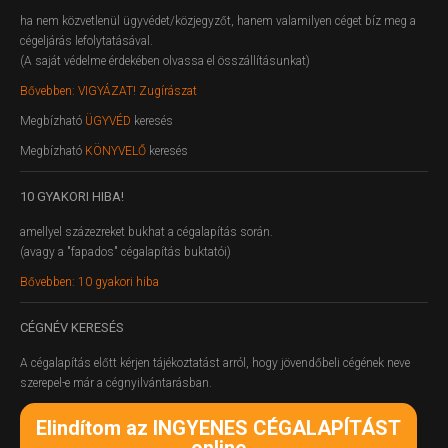
ha nem közvetlenül ügyvédet/közjegyzőt, hanem valamilyen céget bíz meg a
cégeljárás lefolytatásával.
(A saját védelme érdekében olvassa el összállításunkat)
Bővebben: VIGYÁZAT! Zugírászat
Megbízható
ÜGYVÉD
keresés
Megbízható
KÖNYVELŐ
keresés
10
GYAKORI HIBA!
amellyel százezreket bukhat a cégalapítás során.
(avagy a "fapados" cégalapítás buktatói)
Bővebben: 10 gyakori hiba
CÉGNÉV
KERESÉS
A cégalapítás előtt kérjen tájékoztatást arról, hogy jövendőbeli cégének neve
szerepel-e már a cégnyilvántarásban.
Elindítom az INGYENES CÉGALAPÍTÁST