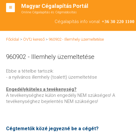
Magyar Cégalapítás Portál
Online Cégalapítás és Cégmódosítás
KFT ALAPÍTÁS
Cégalapítás info vonal:
+36 30 220 1100
BT ALAPÍTÁS
Főoldal
>
ÖVTJ kereső
>
960902 - Illemhely üzemeltetése
RT ALAPÍTÁS
960902 - Illemhely üzemeltetése
CÉGMÓDOSÍTÁS
ÁTALAKULÁS
Ebbe a tételbe tartozik:
- a nyilvános illemhely (toalett) üzemeltetése
TEÁOR SZÁMOK '08
Engedélyköteles a tevékenység?
ENGEDÉLYKÖTELES
A tevékenységhez külön engedély NEM szükséges! A
tevékenységhez bejelentés NEM szükséges!
KAPCSOLAT
IRODÁK
Cégtemetők közé jegyezné be a cégét?