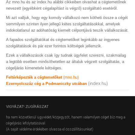
Az mno.hu és az index.hu alábbi cikkeiben olvashat a cégtemetőnek
nevezett (egyébként cégalapítást is végző) szolgáltató esetéről.
Mi azt valljuk, hogy egy komoly vállalkozó nem kötheti össze a cégét
semmilyen szinten ilyen jellegű kétes szolgáltatásokkal, amelyek
indokolatlanul az adóhatóság kiemelt célpontjává teszik vállalkozását.
A fapados szolgáltatókat és cégtemetőket leginkább az ingyenes
szolgáltatások és pár ezer forintos költségek jellemzik.
Ezek a vállalkozások csak így tudnak ügyfelet szerezni, szakmailag
a legtöbb esetben minősíthetetlen az általuk végzett szolgáltatás, a
cégeljárás kimenetele kétséges.
Feltérképezték a cégtemetőket
(mno.hu)
(index.hu)
Ezernyolcszáz cég a Podmaniczky utcában
VIGYÁZAT!
ZUGÍRÁSZAT
ha nem közvetlenül ügyvédet/közjegyzőt, hanem valamilyen céget bíz meg a
cégeljárás lefolytatásával.
(A saját védelme érdekében olvassa el összállításunkat)