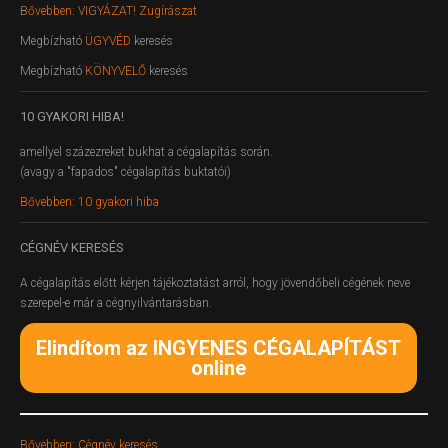
Bővebben: VIGYÁZAT! Zugírászat
Megbízható
ÜGYVÉD
keresés
Megbízható
KÖNYVELŐ
keresés
10
GYAKORI HIBA!
amellyel százezreket bukhat a cégalapítás során.
(avagy a "fapados" cégalapítás buktatói)
Bővebben: 10 gyakori hiba
CÉGNÉV
KERESÉS
A cégalapítás előtt kérjen tájékoztatást arról, hogy jövendőbeli cégének neve
szerepel-e már a cégnyilvántarásban.
Elindítom az INGYENES CÉGALAPÍTÁST
online
Bővebben: Cégnév keresés