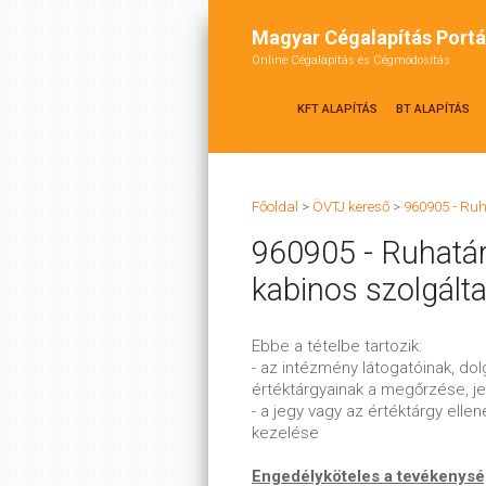
Magyar Cégalapítás Portá
Online Cégalapítás és Cégmódosítás
KFT ALAPÍTÁS
BT ALAPÍTÁS
Főoldal
>
ÖVTJ kereső
>
960905 - Ru
960905 - Ruhatá
kabinos szolgált
Ebbe a tételbe tartozik:
- az intézmény látogatóinak, d
értéktárgyainak a megőrzése, jeg
- a jegy vagy az értéktárgy ell
kezelése
Engedélyköteles a tevékenys