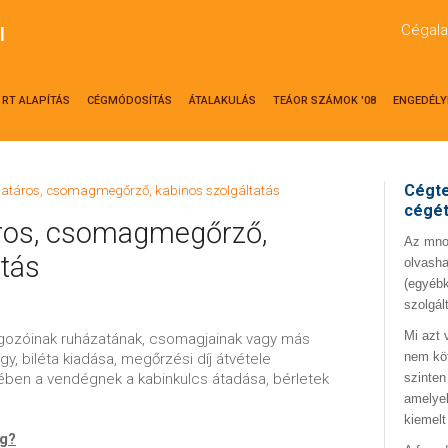
Cégala
l
RT ALAPÍTÁS
CÉGMÓDOSÍTÁS
ÁTALAKULÁS
TEÁOR SZÁMOK '08
ENGEDÉLY
Cégte
határos, csomagmegőrző, kabinos szolgáltatás
cégé
ros, csomagmegőrző,
Az mno.
atás
olvasha
(egyébk
szolgál
Mi azt 
olgozóinak ruházatának, csomagjainak vagy más
nem kö
y, biléta kiadása, megőrzési díj átvétele
enében a vendégnek a kabinkulcs átadása, bérletek
szinten
amelyek
kiemelt
ég?