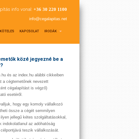
pítás info vonal:
+36 30 220 1100
info@cegalapitas.net
KÖTELES
KAPCSOLAT
IRODÁK
metők közé jegyezné be a
t?
hu és az index.hu alábbi cikkeiben
t a cégtemetőnek nevezett
ént cégalapítást is végző)
tató esetéről.
valljuk, hogy egy komoly vállalkozó
theti össze a cégét semmilyen
 ilyen jellegű kétes szolgáltatásokkal,
 indokolatlanul az adóhatóság
 célpontjává teszik vállalkozását.