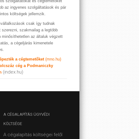
os szolgáltatókat és cégtemetőket
bb az ingyenes szolgáltatások és pár
rintos költségek jellemzik.
vállalkozások csak így tudnak
t szerezni, szakmailag a legtöbb
 minősíthetetlen az általuk végzett
tatás, a cégeljárás kimenetele
es.
képezték a cégtemetőket
(mno.hu)
olcszáz cég a Podmaniczky
(index.hu)
n
A
CÉGALAPÍTÁS ÜGYVÉDI
KÖLTSÉGE
A cégalapítás költségei felől