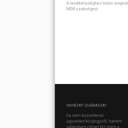
A tevékenységhez külön engedé
NEM szükséges!
VIGYÁZAT!
ZUGÍRÁSZAT
ha nem közvetlenül
ügyvédet/közjegyzőt, hanem
valamilyen céget bíz meg a