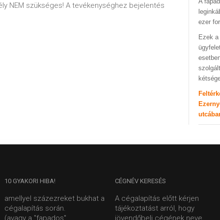
A fapad
ly NEM szükséges! A tevékenységhez bejelentés
leginká
ezer fo
Ezek a 
ügyfele
esetben
szolgál
kétség
Feltér
Ezerny
utcába
10
GYAKORI HIBA!
CÉGNÉV
KERESÉS
amellyel százezreket bukhat a
A cégalapítás előtt kérjen
cégalapítás során.
tájékoztatást arról, hogy
(avagy a "fapados"
jövendőbeli cégének neve