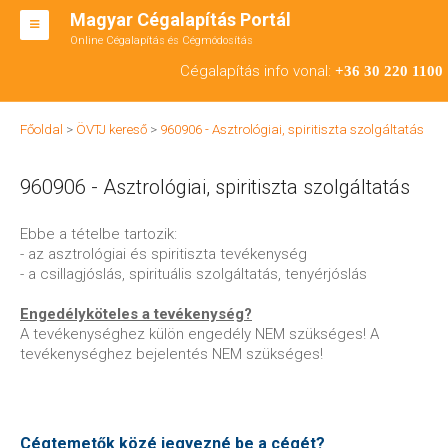
Magyar Cégalapítás Portál
Online Cégalapítás és Cégmódosítás
KFT ALAPÍTÁS
Cégalapítás info vonal:
+36 30 220 1100
BT ALAPÍTÁS
Főoldal
>
ÖVTJ kereső
>
960906 - Asztrológiai, spiritiszta szolgáltatás
RT ALAPÍTÁS
960906 - Asztrológiai, spiritiszta szolgáltatás
CÉGMÓDOSÍTÁS
ÁTALAKULÁS
Ebbe a tételbe tartozik:
- az asztrológiai és spiritiszta tevékenység
TEÁOR SZÁMOK '08
- a csillagjóslás, spirituális szolgáltatás, tenyérjóslás
ENGEDÉLYKÖTELES
Engedélyköteles a tevékenység?
A tevékenységhez külön engedély NEM szükséges! A
KAPCSOLAT
tevékenységhez bejelentés NEM szükséges!
IRODÁK
Cégtemetők közé jegyezné be a cégét?