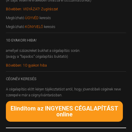
(A saját védelme érdekében olvassa el összállításunkat)
Bővebben: VIGYÁZAT! Zugírászat
Megbízható
ÜGYVÉD
keresés
Megbízható
KÖNYVELŐ
keresés
10
GYAKORI HIBA!
amellyel százezreket bukhat a cégalapítás során.
(avagy a "fapados" cégalapítás buktatói)
Bővebben: 10 gyakori hiba
CÉGNÉV
KERESÉS
A cégalapítás előtt kérjen tájékoztatást arról, hogy jövendőbeli cégének neve
szerepel-e már a cégnyilvántarásban.
Elindítom az INGYENES CÉGALAPÍTÁST
online