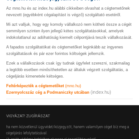
Az mno.hu és az index.hu alábbi cikkeiben olvashat a cégtemetőnek
nevezett (egyébként cégalapítást is végző) szolgáltató esetéről.
Mi azt valljuk, hogy egy komoly vállalkozó nem kötheti össze a cégét
semmilyen szinten ilyen jellegű kétes szolgáltatásokkal, amelyek
indokolatlanul az adóhatóság kiemelt célpontjává teszik vállalkozását.
A fapados szolgáltatókat és cégtemetőket leginkább az ingyenes
szolgáltatások és pár ezer forintos költségek jellemzik.
Ezek a vállalkozások csak így tudnak ügyfelet szerezni, szakmailag
a legtöbb esetben minősíthetetlen az általuk végzett szolgáltatás, a
cégeljárás kimenetele kétséges.
Feltérképezték a cégtemetőket
(mno.hu)
(index.hu)
Ezernyolcszáz cég a Podmaniczky utcában
VIGYÁZAT!
ZUGÍRÁSZAT
ha nem közvetlenül ügyvédet/közjegyzőt, hanem valamilyen céget bíz meg a
cégeljárás lefolytatásával.