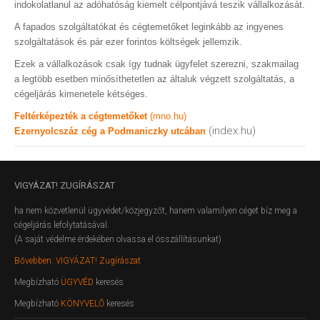
indokolatlanul az adóhatóság kiemelt célpontjává teszik vállalkozását.
A fapados szolgáltatókat és cégtemetőket leginkább az ingyenes
szolgáltatások és pár ezer forintos költségek jellemzik.
Ezek a vállalkozások csak így tudnak ügyfelet szerezni, szakmailag
a legtöbb esetben minősíthetetlen az általuk végzett szolgáltatás, a
cégeljárás kimenetele kétséges.
Feltérképezték a cégtemetőket
(mno.hu)
(index.hu)
Ezernyolcszáz cég a Podmaniczky utcában
VIGYÁZAT!
ZUGÍRÁSZAT
ha nem közvetlenül ügyvédet/közjegyzőt, hanem valamilyen céget bíz meg a
cégeljárás lefolytatásával.
(A saját védelme érdekében olvassa el összállításunkat)
Bővebben: VIGYÁZAT! Zugírászat
Megbízható
ÜGYVÉD
keresés
Megbízható
KÖNYVELŐ
keresés