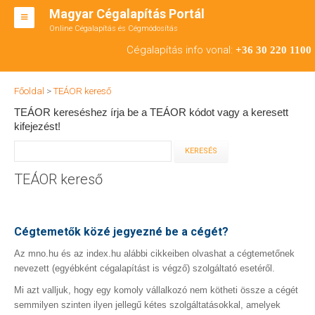
Magyar Cégalapítás Portál
Online Cégalapítás és Cégmódosítás
KFT ALAPÍTÁS
Cégalapítás info vonal:
+36 30 220 1100
BT ALAPÍTÁS
Főoldal
>
TEÁOR kereső
RT ALAPÍTÁS
TEÁOR kereséshez írja be a TEÁOR kódot vagy a keresett
kifejezést!
CÉGMÓDOSÍTÁS
ÁTALAKULÁS
TEÁOR kereső
TEÁOR SZÁMOK '08
ENGEDÉLYKÖTELES
Cégtemetők közé jegyezné be a cégét?
KAPCSOLAT
Az mno.hu és az index.hu alábbi cikkeiben olvashat a cégtemetőnek
nevezett (egyébként cégalapítást is végző) szolgáltató esetéről.
IRODÁK
Mi azt valljuk, hogy egy komoly vállalkozó nem kötheti össze a cégét
semmilyen szinten ilyen jellegű kétes szolgáltatásokkal, amelyek