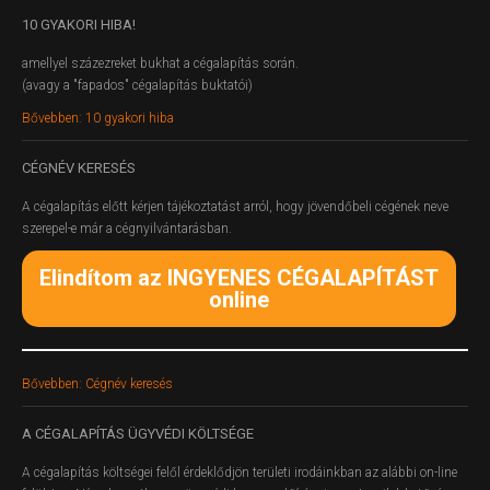
10
GYAKORI HIBA!
amellyel százezreket bukhat a cégalapítás során.
(avagy a "fapados" cégalapítás buktatói)
Bővebben: 10 gyakori hiba
CÉGNÉV
KERESÉS
A cégalapítás előtt kérjen tájékoztatást arról, hogy jövendőbeli cégének neve
szerepel-e már a cégnyilvántarásban.
Elindítom az INGYENES CÉGALAPÍTÁST
online
Bővebben: Cégnév keresés
A
CÉGALAPÍTÁS ÜGYVÉDI KÖLTSÉGE
A cégalapítás költségei felől érdeklődjön területi irodáinkban az alábbi on-line