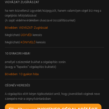
VIGYÁZAT!
ZUGÍRÁSZAT
ha nem közvetlenül ügyvédet/közjegyzőt, hanem valamilyen céget bíz meg a
cégeljárás lefolytatásával.
(A saját védelme érdekében olvassa el összállításunkat)
Bővebben: VIGYÁZAT! Zugírászat
Megbízható
ÜGYVÉD
keresés
Megbízható
KÖNYVELŐ
keresés
10
GYAKORI HIBA!
amellyel százezreket bukhat a cégalapítás során.
(avagy a "fapados" cégalapítás buktatói)
Bővebben: 10 gyakori hiba
CÉGNÉV
KERESÉS
A cégalapítás előtt kérjen tájékoztatást arról, hogy jövendőbeli cégének neve
szerepel-e már a cégnyilvántarásban.