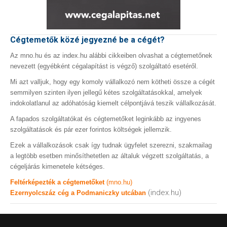
Cégtemetők közé jegyezné be a cégét?
Az mno.hu és az index.hu alábbi cikkeiben olvashat a cégtemetőnek
nevezett (egyébként cégalapítást is végző) szolgáltató esetéről.
Mi azt valljuk, hogy egy komoly vállalkozó nem kötheti össze a cégét
semmilyen szinten ilyen jellegű kétes szolgáltatásokkal, amelyek
indokolatlanul az adóhatóság kiemelt célpontjává teszik vállalkozását.
A fapados szolgáltatókat és cégtemetőket leginkább az ingyenes
szolgáltatások és pár ezer forintos költségek jellemzik.
Ezek a vállalkozások csak így tudnak ügyfelet szerezni, szakmailag
a legtöbb esetben minősíthetetlen az általuk végzett szolgáltatás, a
cégeljárás kimenetele kétséges.
Feltérképezték a cégtemetőket
(mno.hu)
(index.hu)
Ezernyolcszáz cég a Podmaniczky utcában