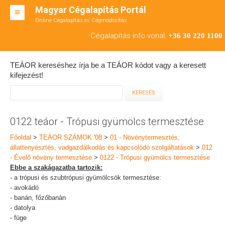
Magyar Cégalapítás Portál
Online Cégalapítás és Cégmódosítás
KFT ALAPÍTÁS
Cégalapítás info vonal:
+36 30 220 1100
BT ALAPÍTÁS
TEÁOR kereséshez írja be a TEÁOR kódot vagy a keresett
RT ALAPÍTÁS
kifejezést!
CÉGMÓDOSÍTÁS
ÁTALAKULÁS
0122 teáor - Trópusi gyümölcs termesztése
TEÁOR SZÁMOK '08
Főoldal
>
TEÁOR SZÁMOK '08
>
01 - Növénytermesztés,
állattenyésztés, vadgazdálkodás és kapcsolódó szolgáltatások
>
012
ENGEDÉLYKÖTELES
- Évelő növény termesztése
>
0122 - Trópusi gyümölcs termesztése
Ebbe a szakágazatba tartozik:
KAPCSOLAT
- a trópusi és szubtrópusi gyümölcsök termesztése:
- avokádó
IRODÁK
- banán, főzőbanán
- datolya
- füge