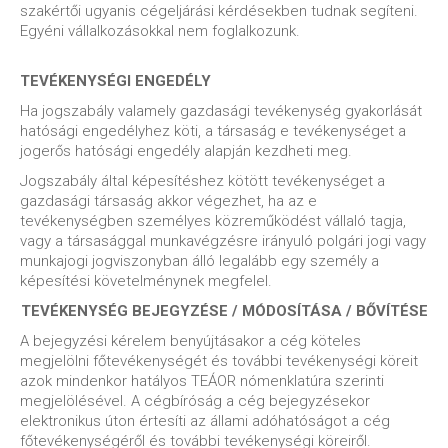
szakértői ugyanis cégeljárási kérdésekben tudnak segíteni.
Egyéni vállalkozásokkal nem foglalkozunk.
TEVÉKENYSÉGI ENGEDÉLY
Ha jogszabály valamely gazdasági tevékenység gyakorlását
hatósági engedélyhez köti, a társaság e tevékenységet a
jogerős hatósági engedély alapján kezdheti meg.
Jogszabály által képesítéshez kötött tevékenységet a
gazdasági társaság akkor végezhet, ha az e
tevékenységben személyes közreműködést vállaló tagja,
vagy a társasággal munkavégzésre irányuló polgári jogi vagy
munkajogi jogviszonyban álló legalább egy személy a
képesítési követelménynek megfelel.
TEVÉKENYSÉG BEJEGYZÉSE / MÓDOSÍTÁSA / BŐVÍTÉSE
A bejegyzési kérelem benyújtásakor a cég köteles
megjelölni főtevékenységét és további tevékenységi köreit
azok mindenkor hatályos TEÁOR nómenklatúra szerinti
megjelölésével. A cégbíróság a cég bejegyzésekor
elektronikus úton értesíti az állami adóhatóságot a cég
főtevékenységéről és további tevékenységi köreiről.