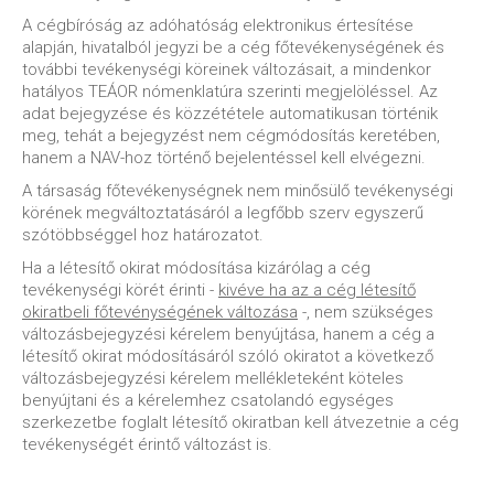
A cégbíróság az adóhatóság elektronikus értesítése
alapján, hivatalból jegyzi be a cég főtevékenységének és
további tevékenységi köreinek változásait, a mindenkor
hatályos TEÁOR nómenklatúra szerinti megjelöléssel. Az
adat bejegyzése és közzététele automatikusan történik
meg, tehát a bejegyzést nem cégmódosítás keretében,
hanem a NAV-hoz történő bejelentéssel kell elvégezni.
A társaság főtevékenységnek nem minősülő tevékenységi
körének megváltoztatásáról a legfőbb szerv egyszerű
szótöbbséggel hoz határozatot.
Ha a létesítő okirat módosítása kizárólag a cég
tevékenységi körét érinti -
kivéve ha az a cég létesítő
okiratbeli főtevénységének változása
-, nem szükséges
változásbejegyzési kérelem benyújtása, hanem a cég a
létesítő okirat módosításáról szóló okiratot a következő
változásbejegyzési kérelem mellékleteként köteles
benyújtani és a kérelemhez csatolandó egységes
szerkezetbe foglalt létesítő okiratban kell átvezetnie a cég
tevékenységét érintő változást is.