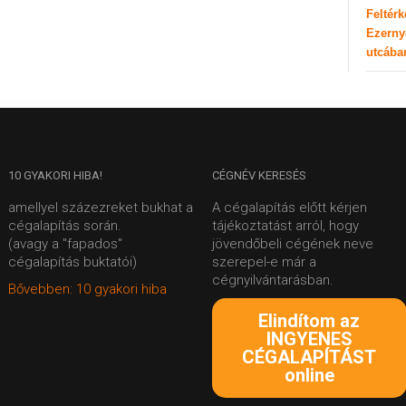
Feltér
Ezerny
utcába
10
GYAKORI HIBA!
CÉGNÉV
KERESÉS
amellyel százezreket bukhat a
A cégalapítás előtt kérjen
cégalapítás során.
tájékoztatást arról, hogy
(avagy a "fapados"
jövendőbeli cégének neve
cégalapítás buktatói)
szerepel-e már a
cégnyilvántarásban.
Bővebben: 10 gyakori hiba
Elindítom az
INGYENES
CÉGALAPÍTÁST
online