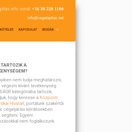
pítás info vonal:
+36 30 220 1100
info@cegalapitas.net
KÖTELES
KAPCSOLAT
IRODÁK
 TARTOZIK A
KENYSÉGEM?
yiben nem tudja meghatározni,
 végezni kívánt tevékenység
EÁOR kategóriába tartozik,
ljuk, hogy keresse a
Központi
tikai Hivatalt
, portálunk szakértői
s cégeljárási kérdésekben
 segíteni. Egyéni
kozásokkal nem foglalkozunk.