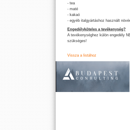
- tea
- maté
- kakaó
- egyéb italgyártáshoz használt növ
Engedélyköteles a tevékenység?
A tevékenységhez külön engedély N
szükséges!
Vissza a listához