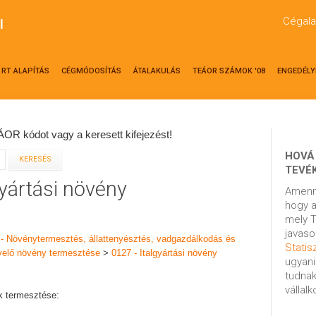
Cégala
l
RT ALAPÍTÁS
CÉGMÓDOSÍTÁS
ÁTALAKULÁS
TEÁOR SZÁMOK '08
ENGEDÉLY
OR kódot vagy a keresett kifejezést!
HOVÁ
TEVÉ
gyártási növény
Amenn
hogy a
mely T
javaso
 - Növénytermesztés, állattenyésztés, vadgazdálkodás és
Statisz
velő növény termesztése
>
0127 - Italgyártási növény
ugyani
tudnak
vállal
k termesztése: