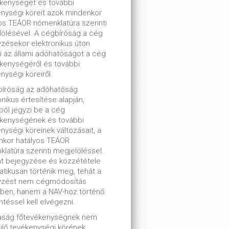
kenységét és további
nységi köreit azok mindenkor
os TEÁOR nómenklatúra szerinti
ölésével. A cégbíróság a cég
zésekor elektronikus úton
ti az állami adóhatóságot a cég
kenységéről és további
nységi köreiről.
bíróság az adóhatóság
onikus értesítése alapján,
lból jegyzi be a cég
ékenységének és további
nységi köreinek változásait, a
nkor hatályos TEÁOR
latúra szerinti megjelöléssel.
t bejegyzése és közzététele
tikusan történik meg, tehát a
yzést nem cégmódosítás
ben, hanem a NAV-hoz történő
ntéssel kell elvégezni.
saság főtevékenységnek nem
lő tevékenységi körének