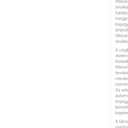
főtevé
tevéke
hatály
megjel
bejegy
értesí
főtevé
tevéke
A cég
elektr
hivata
főtev
tevéke
minde
nómenk
Az ada
automa
bejeg
kereté
bejele
A tár
minősü