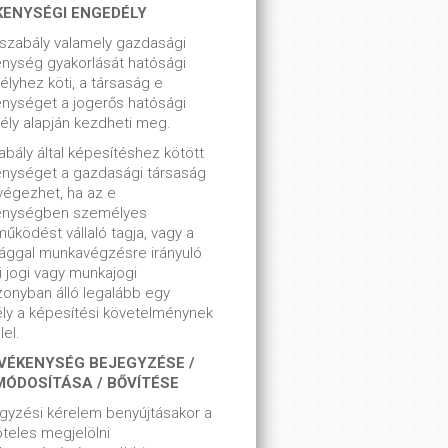
KENYSÉGI ENGEDÉLY
szabály valamely gazdasági
nység gyakorlását hatósági
lyhez köti, a társaság e
nységet a jogerős hatósági
ly alapján kezdheti meg.
bály által képesítéshez kötött
enységet a gazdasági társaság
végezhet, ha az e
enységben személyes
űködést vállaló tagja, vagy a
ággal munkavégzésre irányuló
i jogi vagy munkajogi
zonyban álló legalább egy
ly a képesítési követelménynek
el.
VÉKENYSÉG BEJEGYZÉSE /
MÓDOSÍTÁSA / BŐVÍTÉSE
gyzési kérelem benyújtásakor a
teles megjelölni