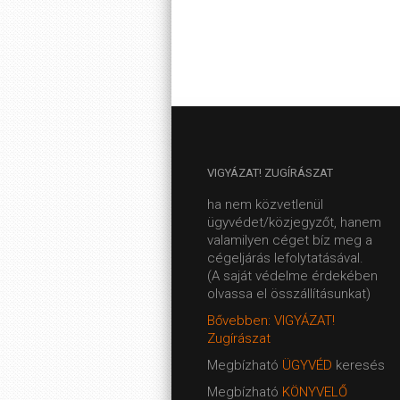
VIGYÁZAT!
ZUGÍRÁSZAT
ha nem közvetlenül
ügyvédet/közjegyzőt, hanem
valamilyen céget bíz meg a
cégeljárás lefolytatásával.
(A saját védelme érdekében
olvassa el összállításunkat)
Bővebben: VIGYÁZAT!
Zugírászat
Megbízható
ÜGYVÉD
keresés
Megbízható
KÖNYVELŐ