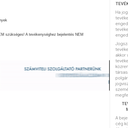
TEVÉ
Ha jog
tevéke
ények
engedé
tevéke
EM szükséges! A tevékenységhez bejelentés NEM
engedé
Jogsza
tevék
akkor 
tevék
közrem
társas
polgár
jogvis
szemé
megfel
TE
A beje
cég kö