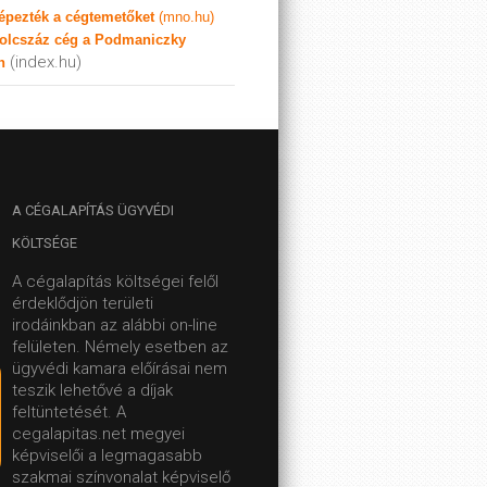
képezték a cégtemetőket
(mno.hu)
olcszáz cég a Podmaniczky
(index.hu)
n
A
CÉGALAPÍTÁS ÜGYVÉDI
KÖLTSÉGE
A cégalapítás költségei felől
érdeklődjön területi
irodáinkban az alábbi on-line
felületen.
Némely esetben az
ügyvédi kamara előírásai nem
teszik lehetővé a díjak
feltüntetését. A
cegalapitas.net megyei
képviselői a legmagasabb
szakmai színvonalat képviselő