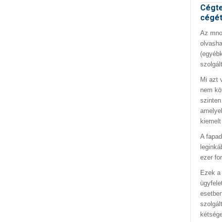
Cégte
cégé
Az mno.
olvasha
(egyébk
szolgál
Mi azt 
nem kö
szinten
amelyek
kiemelt
A fapad
leginká
ezer fo
Ezek a 
ügyfele
esetben
szolgál
kétség