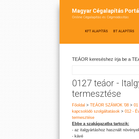
Magyar Cégalapítás Portá
Online Cégalapítás és Cégmódosítás
KFT ALAPÍTÁS
BT ALAPÍTÁS
TEÁOR kereséshez írja be a TEÁ
0127 teáor - Ital
termesztése
Főoldal
>
TEÁOR SZÁMOK '08
>
01
kapcsolódó szolgáltatások
>
012 - É
termesztése
Ebbe a szakágazatba tartozik:
- az italgyártáshoz használt növénye
- kávé