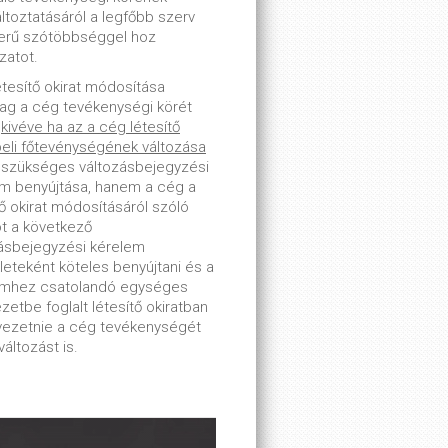
toztatásáról a legfőbb szerv
erű szótöbbséggel hoz
zatot.
étesítő okirat módosítása
lag a cég tevékenységi körét
-
kivéve ha az a cég létesítő
beli főtevénységének változása
 szükséges változásbejegyzési
m benyújtása, hanem a cég a
tő okirat módosításáról szóló
ot a következő
ásbejegyzési kérelem
leteként köteles benyújtani és a
emhez csatolandó egységes
zetbe foglalt létesítő okiratban
tvezetnie a cég tevékenységét
változást is.