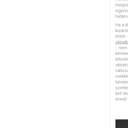
megvál
egysz
határo
Ha a l
kizáró
érinti 
okirat
-, nem
kérele
létesí
okirat
változ
mellék
kérel
szerke
kell á
érintő 