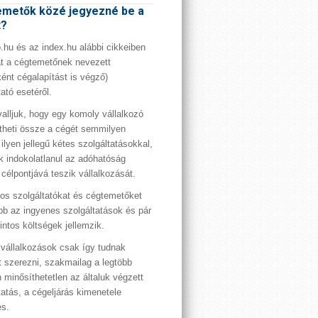
metők közé jegyezné be a
t?
hu és az index.hu alábbi cikkeiben
t a cégtemetőnek nevezett
ént cégalapítást is végző)
tató esetéről.
valljuk, hogy egy komoly vállalkozó
theti össze a cégét semmilyen
 ilyen jellegű kétes szolgáltatásokkal,
 indokolatlanul az adóhatóság
 célpontjává teszik vállalkozását.
os szolgáltatókat és cégtemetőket
bb az ingyenes szolgáltatások és pár
rintos költségek jellemzik.
vállalkozások csak így tudnak
t szerezni, szakmailag a legtöbb
 minősíthetetlen az általuk végzett
tatás, a cégeljárás kimenetele
es.