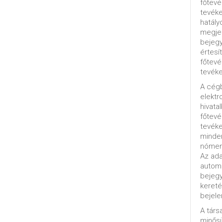
főtevé
tevéke
hatály
megjel
bejegy
értesí
főtevé
tevéke
A cég
elektr
hivata
főtev
tevéke
minde
nómenk
Az ada
automa
bejeg
kereté
bejele
A tár
minősü