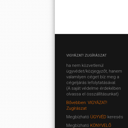
VIGYÁZAT!
ZUGÍRÁSZAT
ha nem közvetlenül
ügyvédet/közjegyzőt, hanem
valamilyen céget bíz meg a
cégeljárás lefolytatásával.
(A saját védelme érdekében
olvassa el összállításunkat)
Bővebben: VIGYÁZAT!
Zugírászat
Megbízható
ÜGYVÉD
keresés
Megbízható
KÖNYVELŐ