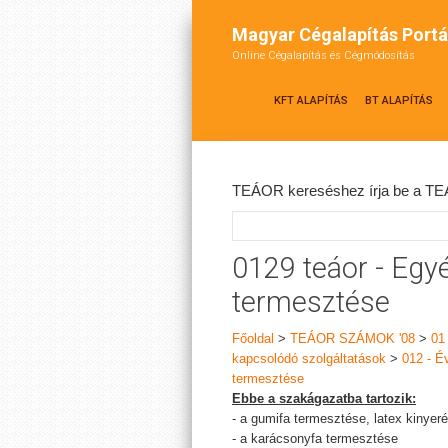
Magyar Cégalapítás Portá
Online Cégalapítás és Cégmódosítás
KFT ALAPÍTÁS
BT ALAPÍTÁS
TEÁOR kereséshez írja be a TEÁ
0129 teáor - Egy
termesztése
Főoldal
>
TEÁOR SZÁMOK '08
>
01
kapcsolódó szolgáltatások
>
012 - É
termesztése
Ebbe a szakágazatba tartozik:
- a gumifa termesztése, latex kinyeré
- a karácsonyfa termesztése