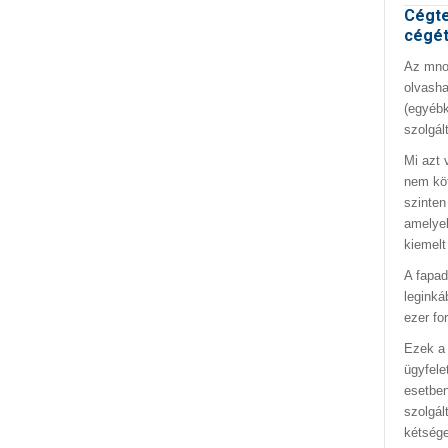
Cégte
cégé
Az mno.
olvasha
(egyébk
szolgál
Mi azt 
nem kö
szinten
amelyek
kiemelt
A fapad
leginká
ezer fo
Ezek a 
ügyfele
esetben
szolgál
kétség