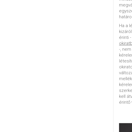
megvál
egysz
határo
Ha a l
kizáró
érinti 
okirat
-, nem
kérele
létesí
okirat
változ
mellék
kérel
szerke
kell á
érintő 