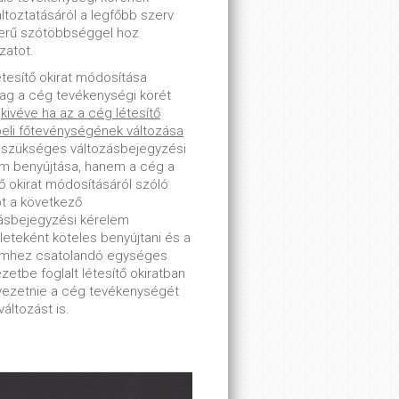
toztatásáról a legfőbb szerv
erű szótöbbséggel hoz
zatot.
étesítő okirat módosítása
lag a cég tevékenységi körét
-
kivéve ha az a cég létesítő
beli főtevénységének változása
 szükséges változásbejegyzési
m benyújtása, hanem a cég a
tő okirat módosításáról szóló
ot a következő
ásbejegyzési kérelem
leteként köteles benyújtani és a
emhez csatolandó egységes
zetbe foglalt létesítő okiratban
tvezetnie a cég tevékenységét
változást is.