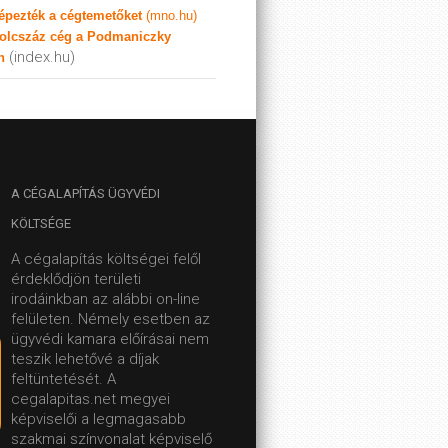
képezték a cégtemetőket
(mno.hu)
olcszáz cég a Podmaniczky
(index.hu)
n
A
CÉGALAPÍTÁS ÜGYVÉDI
KÖLTSÉGE
A cégalapítás költségei felől
érdeklődjön területi
irodáinkban az alábbi on-line
felületen.
Némely esetben az
ügyvédi kamara előírásai nem
teszik lehetővé a díjak
feltüntetését. A
cegalapitas.net megyei
képviselői a legmagasabb
szakmai színvonalat képviselő