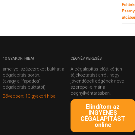
Feltér
Ezerny
utcába
10
GYAKORI HIBA!
CÉGNÉV
KERESÉS
amellyel százezreket bukhat a
A cégalapítás előtt kérjen
cégalapítás során.
tájékoztatást arról, hogy
(avagy a "fapados"
jövendőbeli cégének neve
cégalapítás buktatói)
szerepel-e már a
cégnyilvántarásban.
Bővebben: 10 gyakori hiba
Elindítom az
INGYENES
CÉGALAPÍTÁST
online