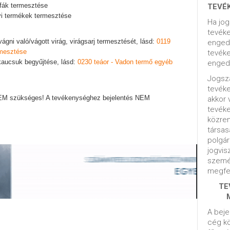
 fák termesztése
TEVÉ
yi termékek termesztése
Ha jog
tevéke
vágni való/vágott virág, virágsarj termesztését, lásd:
0119
engedé
rmesztése
tevéke
kaucsuk begyűjtése, lásd:
0230 teáor - Vadon termő egyéb
engedé
Jogsza
tevék
EM szükséges! A tevékenységhez bejelentés NEM
akkor 
tevék
közrem
társas
polgár
jogvis
szemé
megfel
TE
A beje
cég kö