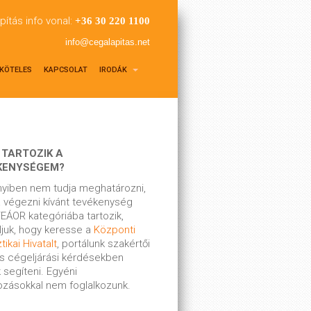
pítás info vonal:
+36 30 220 1100
info@cegalapitas.net
KÖTELES
KAPCSOLAT
IRODÁK
 TARTOZIK A
KENYSÉGEM?
yiben nem tudja meghatározni,
 végezni kívánt tevékenység
EÁOR kategóriába tartozik,
ljuk, hogy keresse a
Központi
tikai Hivatalt
, portálunk szakértői
s cégeljárási kérdésekben
 segíteni. Egyéni
kozásokkal nem foglalkozunk.