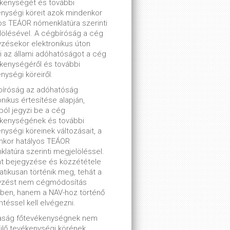
kenységét és további
nységi köreit azok mindenkor
os TEÁOR nómenklatúra szerinti
ölésével. A cégbíróság a cég
zésekor elektronikus úton
ti az állami adóhatóságot a cég
kenységéről és további
nységi köreiről.
bíróság az adóhatóság
onikus értesítése alapján,
lból jegyzi be a cég
ékenységének és további
nységi köreinek változásait, a
nkor hatályos TEÁOR
latúra szerinti megjelöléssel.
t bejegyzése és közzététele
tikusan történik meg, tehát a
yzést nem cégmódosítás
ben, hanem a NAV-hoz történő
ntéssel kell elvégezni.
saság főtevékenységnek nem
lő tevékenységi körének