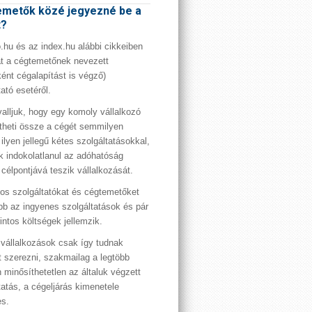
metők közé jegyezné be a
t?
hu és az index.hu alábbi cikkeiben
t a cégtemetőnek nevezett
ént cégalapítást is végző)
tató esetéről.
valljuk, hogy egy komoly vállalkozó
theti össze a cégét semmilyen
 ilyen jellegű kétes szolgáltatásokkal,
 indokolatlanul az adóhatóság
 célpontjává teszik vállalkozását.
os szolgáltatókat és cégtemetőket
bb az ingyenes szolgáltatások és pár
rintos költségek jellemzik.
vállalkozások csak így tudnak
t szerezni, szakmailag a legtöbb
 minősíthetetlen az általuk végzett
tatás, a cégeljárás kimenetele
es.