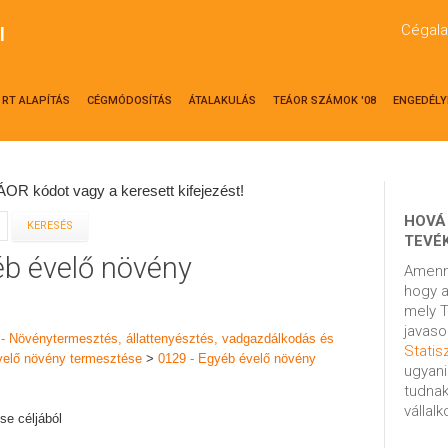
Cégala
l
RT ALAPÍTÁS
CÉGMÓDOSÍTÁS
ÁTALAKULÁS
TEÁOR SZÁMOK '08
ENGEDÉLY
OR kódot vagy a keresett kifejezést!
HOVÁ
TEVÉ
éb évelő növény
Amenn
hogy a
mely T
javaso
 - Növénytermesztés, állattenyésztés, vadgazdálkodás és
Statisz
velő növény termesztése
>
0129 - Egyéb évelő növény
ugyani
tudnak
vállal
se céljából