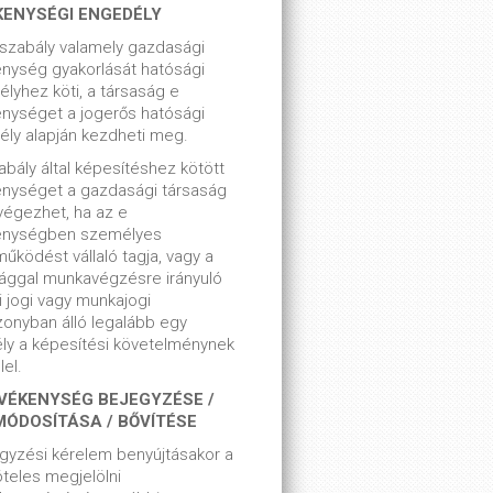
KENYSÉGI ENGEDÉLY
szabály valamely gazdasági
nység gyakorlását hatósági
lyhez köti, a társaság e
nységet a jogerős hatósági
ly alapján kezdheti meg.
bály által képesítéshez kötött
enységet a gazdasági társaság
végezhet, ha az e
enységben személyes
űködést vállaló tagja, vagy a
ággal munkavégzésre irányuló
i jogi vagy munkajogi
zonyban álló legalább egy
ly a képesítési követelménynek
el.
VÉKENYSÉG BEJEGYZÉSE /
MÓDOSÍTÁSA / BŐVÍTÉSE
gyzési kérelem benyújtásakor a
teles megjelölni