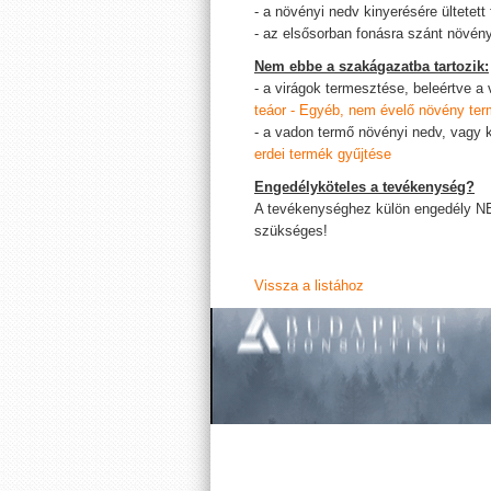
- a növényi nedv kinyerésére ültetett
- az elsősorban fonásra szánt növén
Nem ebbe a szakágazatba tartozik:
- a virágok termesztése, beleértve a 
teáor - Egyéb, nem évelő növény te
- a vadon termő növényi nedv, vagy 
erdei termék gyűjtése
Engedélyköteles a tevékenység?
A tevékenységhez külön engedély N
szükséges!
Vissza a listához