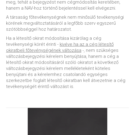
meg, tehát a bejegyzést nem cégmódosítás keretében,
hanem a NAV-hoz történő bejelentéssel kell elvégezni.
A társaság főtevékenységnek nem minősülő tevékenységi
körének megváltoztatásáról a legfőbb szerv egyszerű
szótöbbséggel hoz határozatot.
Ha a létesítő okirat módosítása kizárólag a cég
tevékenységi körét érinti -
kivéve ha az a cég létesítő
okiratbeli főtevénységének változása
-, nem szükséges
változásbejegyzési kérelem benyújtása, hanem a cég a
létesítő okirat módosításáról szóló okiratot a következő
változásbejegyzési kérelem mellékleteként köteles
benyújtani és a kérelemhez csatolandó egységes
szerkezetbe foglalt létesítő okiratban kell átvezetnie a cég
tevékenységét érintő változást is.