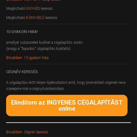
Megbízható
ÜGYVÉD
keresés
Megbízható
KÖNYVELŐ
keresés
10
GYAKORI HIBA!
amellyel százezreket bukhat a cégalapítás során.
(avagy a "fapados" cégalapítás buktatói)
Bővebben: 10 gyakori hiba
CÉGNÉV
KERESÉS
A cégalapítás előtt kérjen tájékoztatást arról, hogy jövendőbeli cégének neve
szerepel-e már a cégnyilvántarásban.
Elindítom az INGYENES CÉGALAPÍTÁST
online
Bővebben: Cégnév keresés