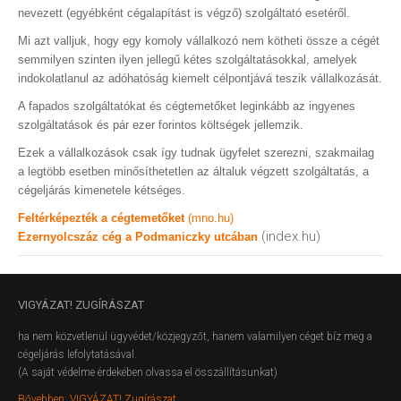
nevezett (egyébként cégalapítást is végző) szolgáltató esetéről.
Mi azt valljuk, hogy egy komoly vállalkozó nem kötheti össze a cégét
semmilyen szinten ilyen jellegű kétes szolgáltatásokkal, amelyek
indokolatlanul az adóhatóság kiemelt célpontjává teszik vállalkozását.
A fapados szolgáltatókat és cégtemetőket leginkább az ingyenes
szolgáltatások és pár ezer forintos költségek jellemzik.
Ezek a vállalkozások csak így tudnak ügyfelet szerezni, szakmailag
a legtöbb esetben minősíthetetlen az általuk végzett szolgáltatás, a
cégeljárás kimenetele kétséges.
Feltérképezték a cégtemetőket
(mno.hu)
(index.hu)
Ezernyolcszáz cég a Podmaniczky utcában
VIGYÁZAT!
ZUGÍRÁSZAT
ha nem közvetlenül ügyvédet/közjegyzőt, hanem valamilyen céget bíz meg a
cégeljárás lefolytatásával.
(A saját védelme érdekében olvassa el összállításunkat)
Bővebben: VIGYÁZAT! Zugírászat