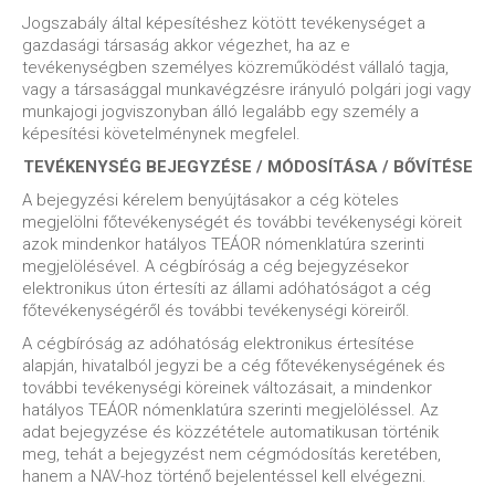
Jogszabály által képesítéshez kötött tevékenységet a
gazdasági társaság akkor végezhet, ha az e
tevékenységben személyes közreműködést vállaló tagja,
vagy a társasággal munkavégzésre irányuló polgári jogi vagy
munkajogi jogviszonyban álló legalább egy személy a
képesítési követelménynek megfelel.
TEVÉKENYSÉG BEJEGYZÉSE / MÓDOSÍTÁSA / BŐVÍTÉSE
A bejegyzési kérelem benyújtásakor a cég köteles
megjelölni főtevékenységét és további tevékenységi köreit
azok mindenkor hatályos TEÁOR nómenklatúra szerinti
megjelölésével. A cégbíróság a cég bejegyzésekor
elektronikus úton értesíti az állami adóhatóságot a cég
főtevékenységéről és további tevékenységi köreiről.
A cégbíróság az adóhatóság elektronikus értesítése
alapján, hivatalból jegyzi be a cég főtevékenységének és
további tevékenységi köreinek változásait, a mindenkor
hatályos TEÁOR nómenklatúra szerinti megjelöléssel. Az
adat bejegyzése és közzététele automatikusan történik
meg, tehát a bejegyzést nem cégmódosítás keretében,
hanem a NAV-hoz történő bejelentéssel kell elvégezni.