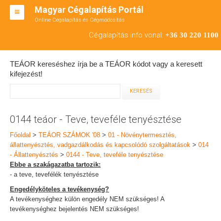
Magyar Cégalapítás Portál
Online Cégalapítás és Cégmódosítás
KFT ALAPÍTÁS
Cégalapítás info vonal:
+36 30 220 1100
BT ALAPÍTÁS
TEÁOR kereséshez írja be a TEÁOR kódot vagy a keresett
RT ALAPÍTÁS
kifejezést!
CÉGMÓDOSÍTÁS
ÁTALAKULÁS
0144 teáor - Teve, teveféle tenyésztése
TEÁOR SZÁMOK '08
Főoldal
>
TEÁOR SZÁMOK '08
>
01 - Növénytermesztés,
állattenyésztés, vadgazdálkodás és kapcsolódó szolgáltatások
>
014
ENGEDÉLYKÖTELES
- Állattenyésztés
>
0144 - Teve, teveféle tenyésztése
Ebbe a szakágazatba tartozik:
KAPCSOLAT
- a teve, tevefélék tenyésztése
Engedélyköteles a tevékenység?
IRODÁK
A tevékenységhez külön engedély NEM szükséges! A
tevékenységhez bejelentés NEM szükséges!