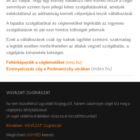
Mi azt valljuk, hogy egy komoly vállalkozó nem kötheti össze a cégét
semmilyen szinten ilyen jellegű kétes szolgáltatásokkal, amelyek
indokolatlanul az adóhatóság kiemelt célpontjává teszik vállalkozását.
A fapados szolgáltatókat és cégtemetőket leginkább az ingyenes
szolgáltatások és pár ezer forintos költségek jellemzik.
Ezek a vállalkozások csak így tudnak ügyfelet szerezni, szakmailag
a legtöbb esetben minősíthetetlen az általuk végzett szolgáltatás, a
cégeljárás kimenetele kétséges.
Feltérképezték a cégtemetőket
(mno.hu)
(index.hu)
Ezernyolcszáz cég a Podmaniczky utcában
VIGYÁZAT!
ZUGÍRÁSZAT
ha nem közvetlenül ügyvédet/közjegyzőt, hanem valamilyen céget bíz meg a
cégeljárás lefolytatásával.
(A saját védelme érdekében olvassa el összállításunkat)
Bővebben: VIGYÁZAT! Zugírászat
Megbízható
ÜGYVÉD
keresés