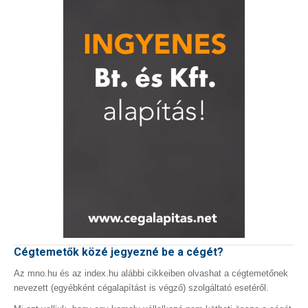
Cégtemetők közé jegyezné be a cégét?
Az mno.hu és az index.hu alábbi cikkeiben olvashat a cégtemetőnek
nevezett (egyébként cégalapítást is végző) szolgáltató esetéről.