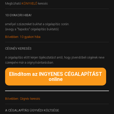
Megbízható
KÖNYVELŐ
keresés
10
GYAKORI HIBA!
amellyel százezreket bukhat a cégalapítás során.
(avagy a "fapados" cégalapítás buktatói)
Bővebben: 10 gyakori hiba
CÉGNÉV
KERESÉS
A cégalapítás előtt kérjen tájékoztatást arról, hogy jövendőbeli cégének neve
szerepel-e már a cégnyilvántarásban.
Elindítom az INGYENES CÉGALAPÍTÁST
online
Bővebben: Cégnév keresés
A
CÉGALAPÍTÁS ÜGYVÉDI KÖLTSÉGE