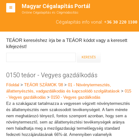
Magyar Cégalapítás Portál
Online Cégalapítás és Cégmódosítás
KFT ALAPÍTÁS
Cégalapítás info vonal:
+36 30 220 1100
BT ALAPÍTÁS
TEÁOR kereséshez írja be a TEÁOR kódot vagy a keresett
RT ALAPÍTÁS
kifejezést!
CÉGMÓDOSÍTÁS
ÁTALAKULÁS
0150 teáor - Vegyes gazdálkodás
TEÁOR SZÁMOK '08
Főoldal
>
TEÁOR SZÁMOK '08
>
01 - Növénytermesztés,
állattenyésztés, vadgazdálkodás és kapcsolódó szolgáltatások
>
015
ENGEDÉLYKÖTELES
- Vegyes gazdálkodás
>
0150 - Vegyes gazdálkodás
Ez a szakágazat tartalmazza a vegyesen végzett növénytermesztés
KAPCSOLAT
és állattenyésztés nem szakosodott tevékenységeit. A farm mérete
nem meghatározó tényező, fontos szempont azonban, hogy sem a
IRODÁK
növénytermesztő, sem az állattenyésztési tevékenységek aránya
nem haladhatja meg a mezőgazdasági termelőegység standard
fedezeti hozzájárulásának 66%-át. Amennyiben valamelyik