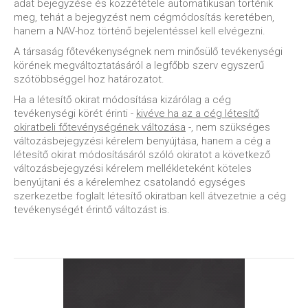
adat bejegyzése és közzététele automatikusan történik
meg, tehát a bejegyzést nem cégmódosítás keretében,
hanem a NAV-hoz történő bejelentéssel kell elvégezni.
A társaság főtevékenységnek nem minősülő tevékenységi
körének megváltoztatásáról a legfőbb szerv egyszerű
szótöbbséggel hoz határozatot.
Ha a létesítő okirat módosítása kizárólag a cég
tevékenységi körét érinti -
kivéve ha az a cég létesítő
okiratbeli főtevénységének változása
-, nem szükséges
változásbejegyzési kérelem benyújtása, hanem a cég a
létesítő okirat módosításáról szóló okiratot a következő
változásbejegyzési kérelem mellékleteként köteles
benyújtani és a kérelemhez csatolandó egységes
szerkezetbe foglalt létesítő okiratban kell átvezetnie a cég
tevékenységét érintő változást is.