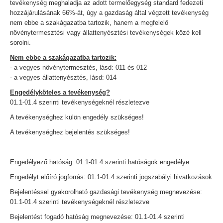
tevékenység meghaladja az adott termelőegység standard fedezeti
hozzájárulásának 66%-át, úgy a gazdaság által végzett tevékenység
nem ebbe a szakágazatba tartozik, hanem a megfelelő
növénytermesztési vagy állattenyésztési tevékenységek közé kell
sorolni.
Nem ebbe a szakágazatba tartozik:
- a vegyes növénytermesztés, lásd: 011 és 012
- a vegyes állattenyésztés, lásd: 014
Engedélyköteles a tevékenység?
01.1-01.4 szerinti tevékenységeknél részletezve
A tevékenységhez külön engedély szükséges!
A tevékenységhez bejelentés szükséges!
Engedélyező hatóság: 01.1-01.4 szerinti hatóságok engedélye
Engedélyt előíró jogforrás: 01.1-01.4 szerinti jogszabályi hivatkozások
Bejelentéssel gyakorolható gazdasági tevékenység megnevezése:
01.1-01.4 szerinti tevékenységeknél részletezve
Bejelentést fogadó hatóság megnevezése: 01.1-01.4 szerinti