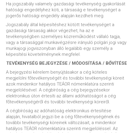
Ha jogszabály valamely gazdasági tevékenység gyakorlását
hatósági engedélyhez köti, a társaság e tevékenységet a
jogerős hatósági engedély alapján kezdheti meg.
Jogszabály által képesítéshez kötött tevékenységet a
gazdasági társaság akkor végezhet, ha az e
tevékenységben személyes közreműködést vállaló tagja,
vagy a társasággal munkavégzésre irányuló polgári jogi vagy
munkajogi jogviszonyban álló legalább egy személy a
képesítési követelménynek megfelel.
TEVÉKENYSÉG BEJEGYZÉSE / MÓDOSÍTÁSA / BŐVÍTÉSE
A bejegyzési kérelem benyújtásakor a cég köteles
megjelölni főtevékenységét és további tevékenységi köreit
azok mindenkor hatályos TEÁOR nómenklatúra szerinti
megjelölésével. A cégbíróság a cég bejegyzésekor
elektronikus úton értesíti az állami adóhatóságot a cég
főtevékenységéről és további tevékenységi köreiről.
A cégbíróság az adóhatóság elektronikus értesítése
alapján, hivatalból jegyzi be a cég főtevékenységének és
további tevékenységi köreinek változásait, a mindenkor
hatályos TEÁOR nómenklatúra szerinti megjelöléssel. Az