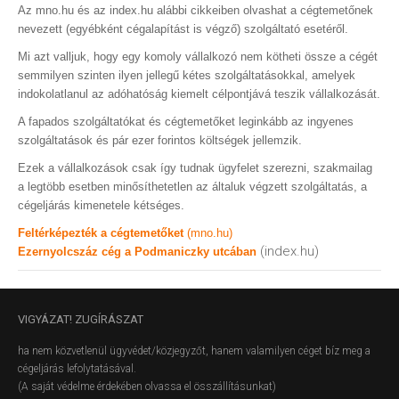
Az mno.hu és az index.hu alábbi cikkeiben olvashat a cégtemetőnek
nevezett (egyébként cégalapítást is végző) szolgáltató esetéről.
Mi azt valljuk, hogy egy komoly vállalkozó nem kötheti össze a cégét
semmilyen szinten ilyen jellegű kétes szolgáltatásokkal, amelyek
indokolatlanul az adóhatóság kiemelt célpontjává teszik vállalkozását.
A fapados szolgáltatókat és cégtemetőket leginkább az ingyenes
szolgáltatások és pár ezer forintos költségek jellemzik.
Ezek a vállalkozások csak így tudnak ügyfelet szerezni, szakmailag
a legtöbb esetben minősíthetetlen az általuk végzett szolgáltatás, a
cégeljárás kimenetele kétséges.
Feltérképezték a cégtemetőket
(mno.hu)
(index.hu)
Ezernyolcszáz cég a Podmaniczky utcában
VIGYÁZAT!
ZUGÍRÁSZAT
ha nem közvetlenül ügyvédet/közjegyzőt, hanem valamilyen céget bíz meg a
cégeljárás lefolytatásával.
(A saját védelme érdekében olvassa el összállításunkat)