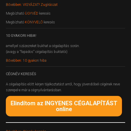
Bővebben: VIGYÁZAT! Zugírászat
Megbízható
ÜGYVÉD
keresés
Megbízható
KÖNYVELŐ
keresés
10
GYAKORI HIBA!
amellyel százezreket bukhat a cégalapítás során.
(avagy a "fapados" cégalapítás buktatói)
Bővebben: 10 gyakori hiba
CÉGNÉV
KERESÉS
A cégalapítás előtt kérjen tájékoztatást arról, hogy jövendőbeli cégének neve
szerepel-e már a cégnyilvántarásban.
Elindítom az INGYENES CÉGALAPÍTÁST
online