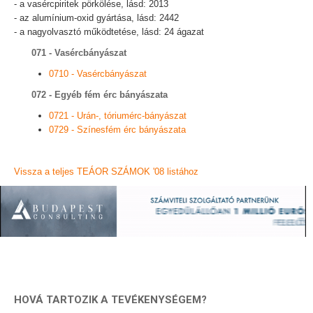
- a vasércpiritek pörkölése, lásd: 2013
- az alumínium-oxid gyártása, lásd: 2442
- a nagyolvasztó működtetése, lásd: 24 ágazat
071 - Vasércbányászat
0710 - Vasércbányászat
072 - Egyéb fém érc bányászata
0721 - Urán-, tóriumérc-bányászat
0729 - Színesfém érc bányászata
Vissza a teljes TEÁOR SZÁMOK '08 listához
HOVÁ TARTOZIK A TEVÉKENYSÉGEM?