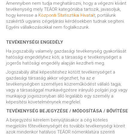
Amennyiben nem tudja meghatározni, hogy a végezni kívánt
tevékenység mely TEÁOR kategóriába tartozik, javasoljuk,
hogy keresse a
Központi Statisztikai Hivatalt
, portálunk
szakértői ugyanis cégeljárási kérdésekben tudnak segíteni.
Egyéni vállalkozásokkal nem foglalkozunk.
TEVÉKENYSÉGI ENGEDÉLY
Ha jogszabály valamely gazdasági tevékenység gyakorlását
hatósági engedélyhez köti, a társaság e tevékenységet a
jogerős hatósági engedély alapján kezdheti meg.
Jogszabály által képesítéshez kötött tevékenységet a
gazdasági társaság akkor végezhet, ha az e
tevékenységben személyes közreműködést vállaló tagja,
vagy a társasággal munkavégzésre irányuló polgári jogi vagy
munkajogi jogviszonyban álló legalább egy személy a
képesítési követelménynek megfelel.
TEVÉKENYSÉG BEJEGYZÉSE / MÓDOSÍTÁSA / BŐVÍTÉSE
A bejegyzési kérelem benyújtásakor a cég köteles
megjelölni főtevékenységét és további tevékenységi köreit
azok mindenkor hatályos TEÁOR nómenklatúra szerinti