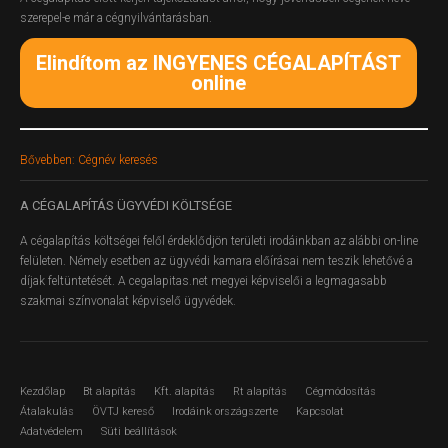
szerepel-e már a cégnyilvántarásban.
Elindítom az INGYENES CÉGALAPÍTÁST
online
Bővebben: Cégnév keresés
A
CÉGALAPÍTÁS ÜGYVÉDI KÖLTSÉGE
A cégalapítás költségei felől érdeklődjön területi irodáinkban az alábbi on-line
felületen.
Némely esetben az ügyvédi kamara előírásai nem teszik lehetővé a
díjak feltüntetését. A cegalapitas.net megyei képviselői a legmagasabb
szakmai színvonalat képviselő ügyvédek.
Kezdőlap
Bt alapítás
Kft. alapítás
Rt alapítás
Cégmódosítás
Átalakulás
ÖVTJ kereső
Irodáink országszerte
Kapcsolat
Adatvédelem
Süti beállítások