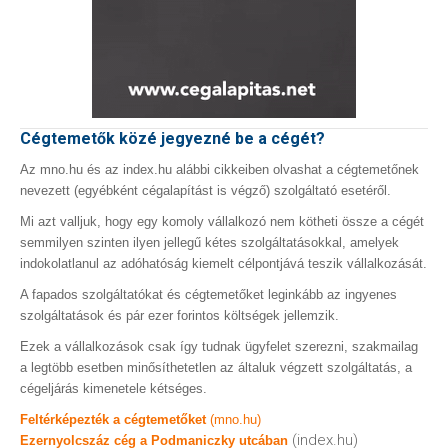
Cégtemetők közé jegyezné be a cégét?
Az mno.hu és az index.hu alábbi cikkeiben olvashat a cégtemetőnek
nevezett (egyébként cégalapítást is végző) szolgáltató esetéről.
Mi azt valljuk, hogy egy komoly vállalkozó nem kötheti össze a cégét
semmilyen szinten ilyen jellegű kétes szolgáltatásokkal, amelyek
indokolatlanul az adóhatóság kiemelt célpontjává teszik vállalkozását.
A fapados szolgáltatókat és cégtemetőket leginkább az ingyenes
szolgáltatások és pár ezer forintos költségek jellemzik.
Ezek a vállalkozások csak így tudnak ügyfelet szerezni, szakmailag
a legtöbb esetben minősíthetetlen az általuk végzett szolgáltatás, a
cégeljárás kimenetele kétséges.
Feltérképezték a cégtemetőket
(mno.hu)
(index.hu)
Ezernyolcszáz cég a Podmaniczky utcában