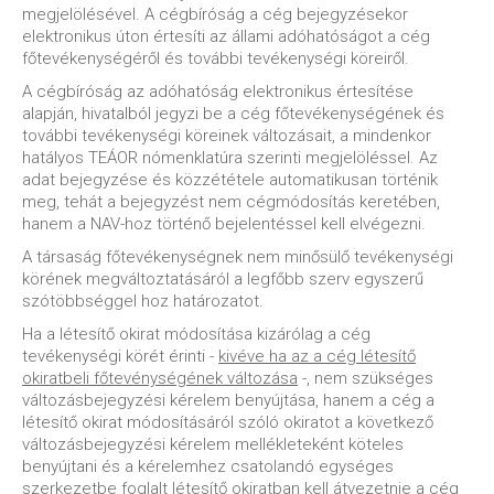
megjelölésével. A cégbíróság a cég bejegyzésekor
elektronikus úton értesíti az állami adóhatóságot a cég
főtevékenységéről és további tevékenységi köreiről.
A cégbíróság az adóhatóság elektronikus értesítése
alapján, hivatalból jegyzi be a cég főtevékenységének és
további tevékenységi köreinek változásait, a mindenkor
hatályos TEÁOR nómenklatúra szerinti megjelöléssel. Az
adat bejegyzése és közzététele automatikusan történik
meg, tehát a bejegyzést nem cégmódosítás keretében,
hanem a NAV-hoz történő bejelentéssel kell elvégezni.
A társaság főtevékenységnek nem minősülő tevékenységi
körének megváltoztatásáról a legfőbb szerv egyszerű
szótöbbséggel hoz határozatot.
Ha a létesítő okirat módosítása kizárólag a cég
tevékenységi körét érinti -
kivéve ha az a cég létesítő
okiratbeli főtevénységének változása
-, nem szükséges
változásbejegyzési kérelem benyújtása, hanem a cég a
létesítő okirat módosításáról szóló okiratot a következő
változásbejegyzési kérelem mellékleteként köteles
benyújtani és a kérelemhez csatolandó egységes
szerkezetbe foglalt létesítő okiratban kell átvezetnie a cég