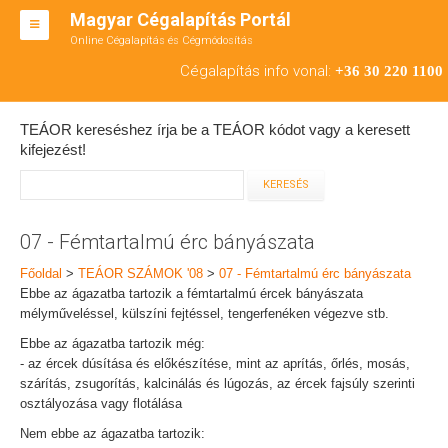
Magyar Cégalapítás Portál
Online Cégalapítás és Cégmódosítás
KFT ALAPÍTÁS
Cégalapítás info vonal:
+36 30 220 1100
BT ALAPÍTÁS
TEÁOR kereséshez írja be a TEÁOR kódot vagy a keresett
RT ALAPÍTÁS
kifejezést!
CÉGMÓDOSÍTÁS
ÁTALAKULÁS
07 - Fémtartalmú érc bányászata
TEÁOR SZÁMOK '08
Főoldal
>
TEÁOR SZÁMOK '08
>
07 - Fémtartalmú érc bányászata
Ebbe az ágazatba tartozik a fémtartalmú ércek bányászata
ENGEDÉLYKÖTELES
mélyműveléssel, külszíni fejtéssel, tengerfenéken végezve stb.
Ebbe az ágazatba tartozik még:
KAPCSOLAT
- az ércek dúsítása és előkészítése, mint az aprítás, őrlés, mosás,
szárítás, zsugorítás, kalcinálás és lúgozás, az ércek fajsúly szerinti
IRODÁK
osztályozása vagy flotálása
Nem ebbe az ágazatba tartozik: