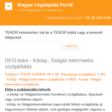
Magyar Cégalapítás Portál
Online Cégalapítás és Cégmódosítás
KFT ALAPÍTÁS
Cégalapítás info vonal:
+36 30 220 1100
BT ALAPÍTÁS
TEÁOR kereséshez írja be a TEÁOR kódot vagy a keresett
RT ALAPÍTÁS
kifejezést!
CÉGMÓDOSÍTÁS
ÁTALAKULÁS
0910 teáor - Kőolaj-, földgáz-kitermelési
szolgáltatás
TEÁOR SZÁMOK '08
Főoldal
>
TEÁOR SZÁMOK '08
>
09 - Bányászati szolgáltatás
>
091
ENGEDÉLYKÖTELES
- Kőolaj-, földgáz-kitermelési szolgáltatás
>
0910 - Kőolaj-, földgáz-
kitermelési szolgáltatás
KAPCSOLAT
Ebbe a szakágazatba tartozik:
- a kőolaj- és földgázkitermelés következő szolgáltatása, díjazásért
IRODÁK
vagy szerződéses alapon:
- kőolaj- és földgázkitermeléshez kapcsolódó feltáró szolgáltatás pl.
hagyományos feltárási eljárás, mint geológiai megfigyelés végzése a