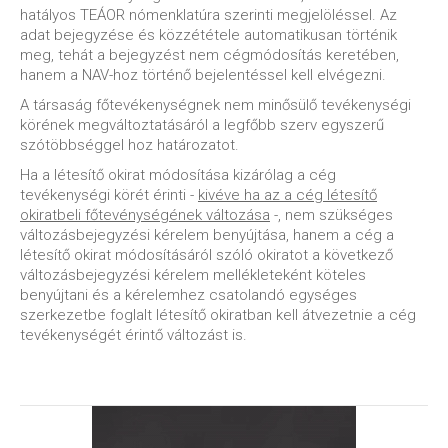
hatályos TEÁOR nómenklatúra szerinti megjelöléssel. Az
adat bejegyzése és közzététele automatikusan történik
meg, tehát a bejegyzést nem cégmódosítás keretében,
hanem a NAV-hoz történő bejelentéssel kell elvégezni.
A társaság főtevékenységnek nem minősülő tevékenységi
körének megváltoztatásáról a legfőbb szerv egyszerű
szótöbbséggel hoz határozatot.
Ha a létesítő okirat módosítása kizárólag a cég
tevékenységi körét érinti -
kivéve ha az a cég létesítő
okiratbeli főtevénységének változása
-, nem szükséges
változásbejegyzési kérelem benyújtása, hanem a cég a
létesítő okirat módosításáról szóló okiratot a következő
változásbejegyzési kérelem mellékleteként köteles
benyújtani és a kérelemhez csatolandó egységes
szerkezetbe foglalt létesítő okiratban kell átvezetnie a cég
tevékenységét érintő változást is.