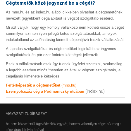
Cégtemetők közé jegyezné be a cégét?
Az mno.hu és az index.hu alábbi cikkeiben olvashat a cégtemetőnek
nevezett (egyébként cégalapítást is végző) szolgáltató esetéről.
Mi azt valljuk, hogy egy komoly vállalkozó nem kötheti össze a cégét
semmilyen szinten ilyen jellegű kétes szolgáltatásokkal, amelyek
indokolatlanul az adóhatóság kiemelt célpontjává teszik vállalkozását.
A fapados szolgáltatókat és cégtemetőket leginkább az ingyenes
szolgáltatások és pár ezer forintos költségek jellemzik.
Ezek a vállalkozások csak így tudnak ügyfelet szerezni, szakmailag
a legtöbb esetben minősíthetetlen az általuk végzett szolgáltatás, a
cégeljárás kimenetele kétséges.
Feltérképezték a cégtemetőket
(mno.hu)
(index.hu)
Ezernyolcszáz cég a Podmaniczky utcában
VIGYÁZAT!
ZUGÍRÁSZAT
ha nem közvetlenül ügyvédet/közjegyzőt, hanem valamilyen céget bíz meg a
cégeljárás lefolytatásával.