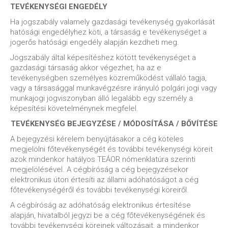
TEVÉKENYSÉGI ENGEDÉLY
Ha jogszabály valamely gazdasági tevékenység gyakorlását
hatósági engedélyhez köti, a társaság e tevékenységet a
jogerős hatósági engedély alapján kezdheti meg.
Jogszabály által képesítéshez kötött tevékenységet a
gazdasági társaság akkor végezhet, ha az e
tevékenységben személyes közreműködést vállaló tagja,
vagy a társasággal munkavégzésre irányuló polgári jogi vagy
munkajogi jogviszonyban álló legalább egy személy a
képesítési követelménynek megfelel.
TEVÉKENYSÉG BEJEGYZÉSE / MÓDOSÍTÁSA / BŐVÍTÉSE
A bejegyzési kérelem benyújtásakor a cég köteles
megjelölni főtevékenységét és további tevékenységi köreit
azok mindenkor hatályos TEÁOR nómenklatúra szerinti
megjelölésével. A cégbíróság a cég bejegyzésekor
elektronikus úton értesíti az állami adóhatóságot a cég
főtevékenységéről és további tevékenységi köreiről.
A cégbíróság az adóhatóság elektronikus értesítése
alapján, hivatalból jegyzi be a cég főtevékenységének és
további tevékenységi köreinek változásait, a mindenkor