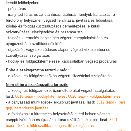
leendő lelőhelyeken
- próbafúrás
- irányított fúrás és az utánfúrás; ütőfúrás, fúrólyuk-kanalazás; a
fúrótorony helyszínen végzett felállítása, javítása és lebontása;
kőolaj- és földgázkút zsaluzásos cementezése; e kutak
szivattyúzása; elszigetelése és bezárása stb.
- földgáz kitermelés helyszínén végzett cseppfolyósítása és
újragázosítása szállítási célokból
- díjazásért vagy szerződéses alapon végzett víztelenítési és
szivattyúzási szolgáltatás
- kőolaj- és földgázkitermeléssel kapcsolatban végzett próbafúrás
Ebbe a szakágazatba tartozik még:
- a kőolaj- és földgázmezőkön végzett tűzvédelmi szolgáltatás
Nem ebbe a szakágazatba tartozik:
- a kőolaj- és földgázmezőt üzemeltető által végzett szolgáltatás,
lásd:
0610 teáor - Kőolaj-kitermelés
,
0620 teáor - Földgázkitermelés
- a bányászati munkagépek elkülönült javítása, lásd:
3312 teáor - Ipari
gép, berendezés javítása
- a földgáznak a kitermelés helyszínétől eltérő helyen végzett
cseppfolyósítása és újragázosítása szállítási célokból, lásd:
5221
teáor - Szárazföldi szállítást kiegészítő szolgáltatás