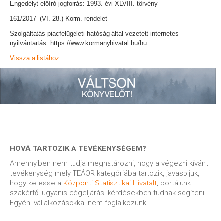
Engedélyt előíró jogforrás: 1993. évi XLVIII. törvény
161/2017. (VI. 28.) Korm. rendelet
Szolgáltatás piacfelügeleti hatóság által vezetett internetes
nyilvántartás: https://www.kormanyhivatal.hu/hu
Vissza a listához
HOVÁ TARTOZIK A TEVÉKENYSÉGEM?
Amennyiben nem tudja meghatározni, hogy a végezni kívánt
tevékenység mely TEÁOR kategóriába tartozik, javasoljuk,
hogy keresse a
Központi Statisztikai Hivatalt
, portálunk
szakértői ugyanis cégeljárási kérdésekben tudnak segíteni.
Egyéni vállalkozásokkal nem foglalkozunk.