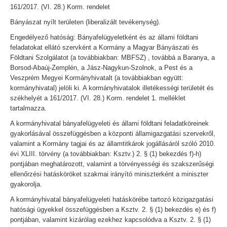
161/2017. (VI. 28.) Korm. rendelet
Bányászat nyílt területen (liberalizált tevékenység).
Engedélyező hatóság: Bányafelügyeletként és az állami földtani
feladatokat ellátó szervként a Kormány a Magyar Bányászati és
Földtani Szolgálatot (a továbbiakban: MBFSZ) , továbbá a Baranya, a
Borsod-Abaúj-Zemplén, a Jász-Nagykun-Szolnok, a Pest és a
Veszprém Megyei Kormányhivatalt (a továbbiakban együtt:
kormányhivatal) jelöli ki. A kormányhivatalok illetékességi területét és
székhelyét a 161/2017. (VI. 28.) Korm. rendelet 1. melléklet
tartalmazza.
A kormányhivatal bányafelügyeleti és állami földtani feladatköreinek
gyakorlásával összefüggésben a központi államigazgatási szervekről,
valamint a Kormány tagjai és az államtitkárok jogállásáról szóló 2010.
évi XLIII. törvény (a továbbiakban: Ksztv.) 2. § (1) bekezdés f)-h)
pontjában meghatározott, valamint a törvényességi és szakszerűségi
ellenőrzési hatásköröket szakmai irányító miniszterként a miniszter
gyakorolja.
A kormányhivatal bányafelügyeleti hatáskörébe tartozó közigazgatási
hatósági ügyekkel összefüggésben a Ksztv. 2. § (1) bekezdés e) és f)
pontjában, valamint kizárólag ezekhez kapcsolódva a Ksztv. 2. § (1)