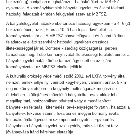
bekezdés g) pontjában meghatározott hatásköröket az MBFSZ
gyakorolja. A kormányhivatalok bányafelügyeleti és állami földtani
hatósági feladatait érintően felügyeleti szerv az MBFSZ.
A bányafelügyelet hatáskörébe tartozó hatósági ügyekben - a 4. § (2)
bekezdésében, az 5., 6. és a 10. §-ban foglalt kivétellel - a
kormányhivatal jár el. A MBFSZ bányafelügyeleti és állami földtani
feladatokat ellátó szervként hatósági ügyekben országos
illetékességgel jár el. Döntése kizárólag közigazgatási perben
támadható meg. Több kormányhivatal illetékességi területét érintő, a
bányafelügyelet hatáskörébe tartozó ügy esetben az eljáró
kormányhivatalt az MBFSZ elnöke jelöli ki.
A kulturális örökség védelméről szóló 2001. évi LXIV. törvény által
nemzeti emlékhellyé nyilvánított kegyhelyen, valamint annak 5 km
sugarú környezetében - a kegyhely méltóságának megőrzése
érdekében - külfejtéses művelésű bányatelket csak akkor lehet
megállapítani, horizontálisan bővíteni vagy a megállapított
bányatelken feltárási, kitermelési tevékenységet folytatni, ha azzal a
bányatelek fekvése szerinti fővárosi és megyei kormányhivatal
kulturális örökségvédelmi szempontból egyetért. Egyetértés
hiányában a bányafelügyelet az engedély, műszaki üzemi terv
jóváhagyása iránti kérelmet elutasítja.