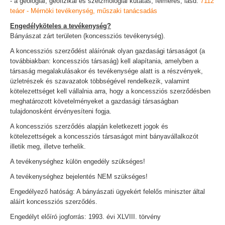
- a geológiai, geofizikai és szeizmológiai kutatás, felmérés, lásd:
7112
teáor - Mérnöki tevékenység, műszaki tanácsadás
Engedélyköteles a tevékenység?
Bányászat zárt területen (koncessziós tevékenység).
A koncessziós szerződést aláírónak olyan gazdasági társaságot (a
továbbiakban: koncessziós társaság) kell alapítania, amelyben a
társaság megalakulásakor és tevékenysége alatt is a részvények,
üzletrészek és szavazatok többségével rendelkezik, valamint
kötelezettséget kell vállalnia arra, hogy a koncessziós szerződésben
meghatározott követelményeket a gazdasági társaságban
tulajdonosként érvényesíteni fogja.
A koncessziós szerződés alapján keletkezett jogok és
kötelezettségek a koncessziós társaságot mint bányavállalkozót
illetik meg, illetve terhelik.
A tevékenységhez külön engedély szükséges!
A tevékenységhez bejelentés NEM szükséges!
Engedélyező hatóság: A bányászati ügyekért felelős miniszter által
aláírt koncessziós szerződés.
Engedélyt előíró jogforrás: 1993. évi XLVIII. törvény