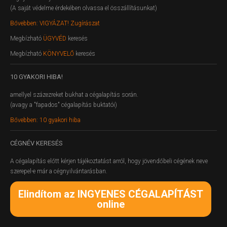
(A saját védelme érdekében olvassa el összállításunkat)
Bővebben: VIGYÁZAT! Zugírászat
Megbízható
ÜGYVÉD
keresés
Megbízható
KÖNYVELŐ
keresés
10
GYAKORI HIBA!
amellyel százezreket bukhat a cégalapítás során.
(avagy a "fapados" cégalapítás buktatói)
Bővebben: 10 gyakori hiba
CÉGNÉV
KERESÉS
A cégalapítás előtt kérjen tájékoztatást arról, hogy jövendőbeli cégének neve
szerepel-e már a cégnyilvántarásban.
Elindítom az INGYENES CÉGALAPÍTÁST
online