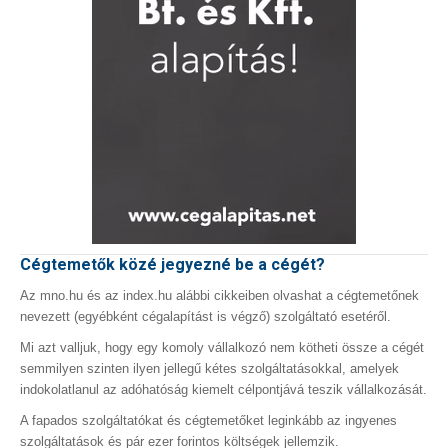
Cégtemetők közé jegyezné be a cégét?
Az mno.hu és az index.hu alábbi cikkeiben olvashat a cégtemetőnek
nevezett (egyébként cégalapítást is végző) szolgáltató esetéről.
Mi azt valljuk, hogy egy komoly vállalkozó nem kötheti össze a cégét
semmilyen szinten ilyen jellegű kétes szolgáltatásokkal, amelyek
indokolatlanul az adóhatóság kiemelt célpontjává teszik vállalkozását.
A fapados szolgáltatókat és cégtemetőket leginkább az ingyenes
szolgáltatások és pár ezer forintos költségek jellemzik.