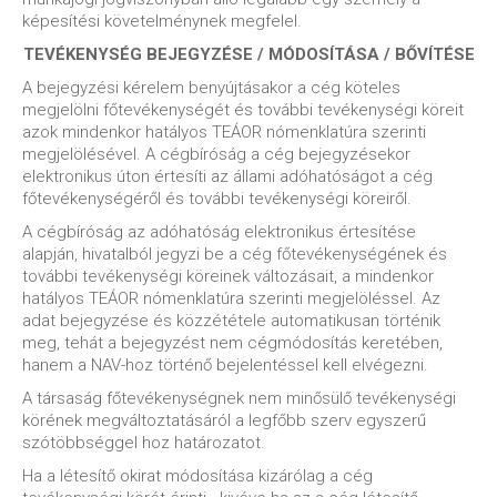
képesítési követelménynek megfelel.
TEVÉKENYSÉG BEJEGYZÉSE / MÓDOSÍTÁSA / BŐVÍTÉSE
A bejegyzési kérelem benyújtásakor a cég köteles
megjelölni főtevékenységét és további tevékenységi köreit
azok mindenkor hatályos TEÁOR nómenklatúra szerinti
megjelölésével. A cégbíróság a cég bejegyzésekor
elektronikus úton értesíti az állami adóhatóságot a cég
főtevékenységéről és további tevékenységi köreiről.
A cégbíróság az adóhatóság elektronikus értesítése
alapján, hivatalból jegyzi be a cég főtevékenységének és
további tevékenységi köreinek változásait, a mindenkor
hatályos TEÁOR nómenklatúra szerinti megjelöléssel. Az
adat bejegyzése és közzététele automatikusan történik
meg, tehát a bejegyzést nem cégmódosítás keretében,
hanem a NAV-hoz történő bejelentéssel kell elvégezni.
A társaság főtevékenységnek nem minősülő tevékenységi
körének megváltoztatásáról a legfőbb szerv egyszerű
szótöbbséggel hoz határozatot.
Ha a létesítő okirat módosítása kizárólag a cég