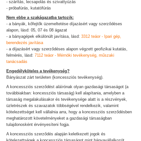
- szárítás, lecsapolás és szivattyúzás
- próbafúrás, kutatófúrás
Nem ebbe a szakágazatba tartozik:
- a bányák, kőfejtők üzemeltetése díjazásért vagy szerződéses
alapon, lásd: 05, 07 és 08 ágazat
- a bányagépek elkülönült javítása, lásd:
3312 teáor - Ipari gép,
berendezés javítása
- a díjazásért vagy szerződéses alapon végzett geofizikai kutatás,
felmérés, lásd:
7112 teáor - Mérnöki tevékenység, műszaki
tanácsadás
Engedélyköteles a tevékenység?
Bányászat zárt területen (koncessziós tevékenység).
A koncessziós szerződést aláírónak olyan gazdasági társaságot (a
továbbiakban: koncessziós társaság) kell alapítania, amelyben a
társaság megalakulásakor és tevékenysége alatt is a részvények,
üzletrészek és szavazatok többségével rendelkezik, valamint
kötelezettséget kell vállalnia arra, hogy a koncessziós szerződésben
meghatározott követelményeket a gazdasági társaságban
tulajdonosként érvényesíteni fogja.
A koncessziós szerződés alapján keletkezett jogok és
kötelezettségek a koncessziós társaságot mint bányavállalkozót