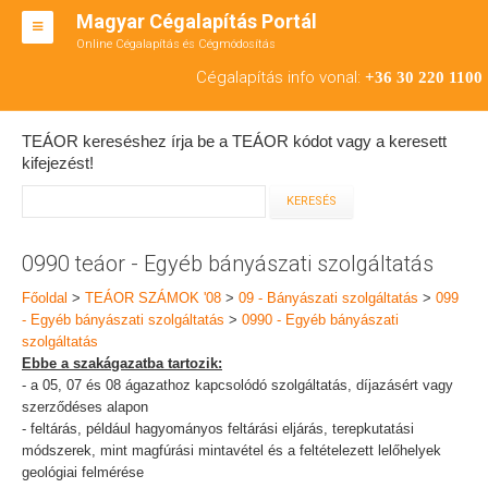
Magyar Cégalapítás Portál
Online Cégalapítás és Cégmódosítás
KFT ALAPÍTÁS
Cégalapítás info vonal:
+36 30 220 1100
BT ALAPÍTÁS
TEÁOR kereséshez írja be a TEÁOR kódot vagy a keresett
RT ALAPÍTÁS
kifejezést!
CÉGMÓDOSÍTÁS
ÁTALAKULÁS
0990 teáor - Egyéb bányászati szolgáltatás
TEÁOR SZÁMOK '08
Főoldal
>
TEÁOR SZÁMOK '08
>
09 - Bányászati szolgáltatás
>
099
- Egyéb bányászati szolgáltatás
>
0990 - Egyéb bányászati
ENGEDÉLYKÖTELES
szolgáltatás
Ebbe a szakágazatba tartozik:
KAPCSOLAT
- a 05, 07 és 08 ágazathoz kapcsolódó szolgáltatás, díjazásért vagy
szerződéses alapon
IRODÁK
- feltárás, például hagyományos feltárási eljárás, terepkutatási
módszerek, mint magfúrási mintavétel és a feltételezett lelőhelyek
geológiai felmérése