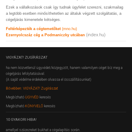
Ezek a vállalkozások csak így tudnak ügyfelet szerezni, szakmailag
a legtöbb esetben minősíthetetlen az általuk végzett szolgáltatás, a
cégeljárás kimenetele kétséges.
Feltérképezték a cégtemetőket
(mno.hu)
(index.hu)
Ezernyolcszáz cég a Podmaniczky utcában
VIGYÁZAT!
ZUGÍRÁSZAT
ha nem közvetlenül ügyvédet/közjegyzőt, hanem valamilyen céget bíz meg a
cégeljárás lefolytatásával.
(A saját védelme érdekében olvassa el összállításunkat)
Bővebben: VIGYÁZAT! Zugírászat
Megbízható
ÜGYVÉD
keresés
Megbízható
KÖNYVELŐ
keresés
10
GYAKORI HIBA!
amellyel százezreket bukhat a cégalapítás során.