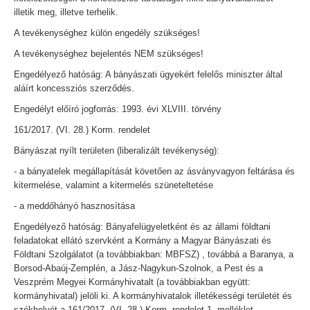
illetik meg, illetve terhelik.
A tevékenységhez külön engedély szükséges!
A tevékenységhez bejelentés NEM szükséges!
Engedélyező hatóság: A bányászati ügyekért felelős miniszter által
aláírt koncessziós szerződés.
Engedélyt előíró jogforrás: 1993. évi XLVIII. törvény
161/2017. (VI. 28.) Korm. rendelet
Bányászat nyílt területen (liberalizált tevékenység):
- a bányatelek megállapítását követően az ásványvagyon feltárása és
kitermelése, valamint a kitermelés szüneteltetése
- a meddőhányó hasznosítása
Engedélyező hatóság: Bányafelügyeletként és az állami földtani
feladatokat ellátó szervként a Kormány a Magyar Bányászati és
Földtani Szolgálatot (a továbbiakban: MBFSZ) , továbbá a Baranya, a
Borsod-Abaúj-Zemplén, a Jász-Nagykun-Szolnok, a Pest és a
Veszprém Megyei Kormányhivatalt (a továbbiakban együtt:
kormányhivatal) jelöli ki. A kormányhivatalok illetékességi területét és
székhelyét a 161/2017. (VI. 28.) Korm. rendelet 1. melléklet