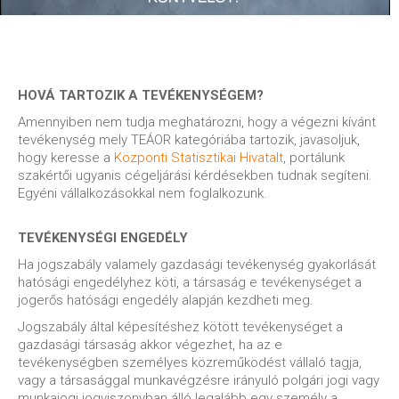
HOVÁ TARTOZIK A TEVÉKENYSÉGEM?
Amennyiben nem tudja meghatározni, hogy a végezni kívánt
tevékenység mely TEÁOR kategóriába tartozik, javasoljuk,
hogy keresse a
Központi Statisztikai Hivatalt
, portálunk
szakértői ugyanis cégeljárási kérdésekben tudnak segíteni.
Egyéni vállalkozásokkal nem foglalkozunk.
TEVÉKENYSÉGI ENGEDÉLY
Ha jogszabály valamely gazdasági tevékenység gyakorlását
hatósági engedélyhez köti, a társaság e tevékenységet a
jogerős hatósági engedély alapján kezdheti meg.
Jogszabály által képesítéshez kötött tevékenységet a
gazdasági társaság akkor végezhet, ha az e
tevékenységben személyes közreműködést vállaló tagja,
vagy a társasággal munkavégzésre irányuló polgári jogi vagy
munkajogi jogviszonyban álló legalább egy személy a