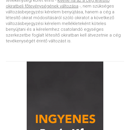
tevékenységi körét érinti -
kivéve ha az a cég létesítő
okiratbeli főtevénységének változása
-, nem szükséges
változásbejegyzési kérelem benyújtása, hanem a cég a
létesítő okirat módosításáról szóló okiratot a következő
változásbejegyzési kérelem mellékleteként köteles
benyújtani és a kérelemhez csatolandó egységes
szerkezetbe foglalt létesítő okiratban kell átvezetnie a cég
tevékenységét érintő változást is.