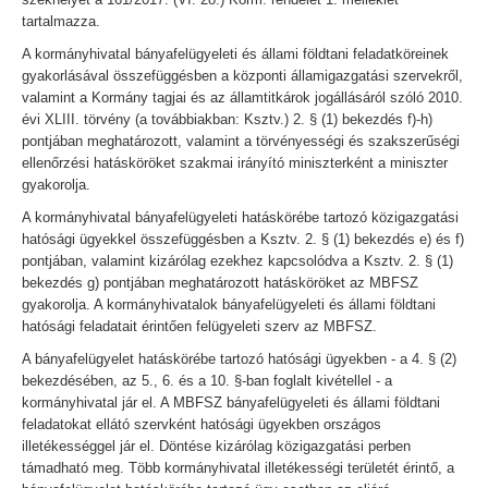
tartalmazza.
A kormányhivatal bányafelügyeleti és állami földtani feladatköreinek
gyakorlásával összefüggésben a központi államigazgatási szervekről,
valamint a Kormány tagjai és az államtitkárok jogállásáról szóló 2010.
évi XLIII. törvény (a továbbiakban: Ksztv.) 2. § (1) bekezdés f)-h)
pontjában meghatározott, valamint a törvényességi és szakszerűségi
ellenőrzési hatásköröket szakmai irányító miniszterként a miniszter
gyakorolja.
A kormányhivatal bányafelügyeleti hatáskörébe tartozó közigazgatási
hatósági ügyekkel összefüggésben a Ksztv. 2. § (1) bekezdés e) és f)
pontjában, valamint kizárólag ezekhez kapcsolódva a Ksztv. 2. § (1)
bekezdés g) pontjában meghatározott hatásköröket az MBFSZ
gyakorolja. A kormányhivatalok bányafelügyeleti és állami földtani
hatósági feladatait érintően felügyeleti szerv az MBFSZ.
A bányafelügyelet hatáskörébe tartozó hatósági ügyekben - a 4. § (2)
bekezdésében, az 5., 6. és a 10. §-ban foglalt kivétellel - a
kormányhivatal jár el. A MBFSZ bányafelügyeleti és állami földtani
feladatokat ellátó szervként hatósági ügyekben országos
illetékességgel jár el. Döntése kizárólag közigazgatási perben
támadható meg. Több kormányhivatal illetékességi területét érintő, a