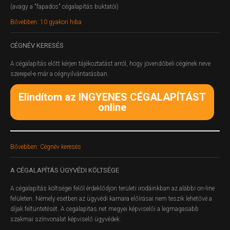
(avagy a "fapados" cégalapítás buktatói)
Bővebben: 10 gyakori hiba
CÉGNÉV
KERESÉS
A cégalapítás előtt kérjen tájékoztatást arról, hogy jövendőbeli cégének neve
szerepel-e már a cégnyilvántarásban.
Elindítom az INGYENES CÉGALAPÍTÁST
online
Bővebben: Cégnév keresés
A
CÉGALAPÍTÁS ÜGYVÉDI KÖLTSÉGE
A cégalapítás költségei felől érdeklődjön területi irodáinkban az alábbi on-line
felületen.
Némely esetben az ügyvédi kamara előírásai nem teszik lehetővé a
díjak feltüntetését. A cegalapitas.net megyei képviselői a legmagasabb
szakmai színvonalat képviselő ügyvédek.