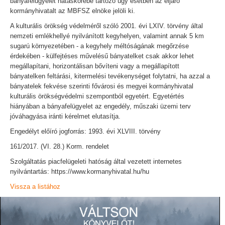
bányafelügyelet hatáskörébe tartozó ügy esetben az eljáró
kormányhivatalt az MBFSZ elnöke jelöli ki.
A kulturális örökség védelméről szóló 2001. évi LXIV. törvény által
nemzeti emlékhellyé nyilvánított kegyhelyen, valamint annak 5 km
sugarú környezetében - a kegyhely méltóságának megőrzése
érdekében - külfejtéses művelésű bányatelket csak akkor lehet
megállapítani, horizontálisan bővíteni vagy a megállapított
bányatelken feltárási, kitermelési tevékenységet folytatni, ha azzal a
bányatelek fekvése szerinti fővárosi és megyei kormányhivatal
kulturális örökségvédelmi szempontból egyetért. Egyetértés
hiányában a bányafelügyelet az engedély, műszaki üzemi terv
jóváhagyása iránti kérelmet elutasítja.
Engedélyt előíró jogforrás: 1993. évi XLVIII. törvény
161/2017. (VI. 28.) Korm. rendelet
Szolgáltatás piacfelügeleti hatóság által vezetett internetes
nyilvántartás: https://www.kormanyhivatal.hu/hu
Vissza a listához