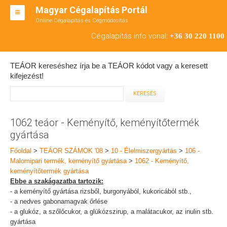
Magyar Cégalapítás Portál
Online Cégalapítás és Cégmódosítás
KFT ALAPÍTÁS
Cégalapítás info vonal:
+36 30 220 1100
BT ALAPÍTÁS
TEÁOR kereséshez írja be a TEÁOR kódot vagy a keresett
RT ALAPÍTÁS
kifejezést!
CÉGMÓDOSÍTÁS
ÁTALAKULÁS
1062 teáor - Keményítő, keményítőtermék
gyártása
TEÁOR SZÁMOK '08
Főoldal
>
TEÁOR SZÁMOK '08
>
10 - Élelmiszergyártás
>
106 -
ENGEDÉLYKÖTELES
Malomipari termék, keményítő gyártása
>
1062 - Keményítő,
keményítőtermék gyártása
KAPCSOLAT
Ebbe a szakágazatba tartozik:
- a keményítő gyártása rizsből, burgonyából, kukoricából stb.,
IRODÁK
- a nedves gabonamagvak őrlése
- a glukóz, a szőlőcukor, a glükózszirup, a malátacukor, az inulin stb.
gyártása