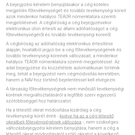
A bejegyzési kérelem benyújtásakor a cég köteles
megjelölni főtevékenységét és további tevékenységi köreit
azok mindenkor hatályos TEÁOR nómenklatúra szerinti
megjelölésével. A cégbíróság a cég bejegyzésekor
elektronikus úton értesíti az állami adóhatóságot a cég
főtevékenységéről és további tevékenységi köreiről.
A cégbíróság az adóhatóság elektronikus értesítése
alapján, hivatalból jegyzi be a cég főtevékenységének és
további tevékenységi köreinek változásait, a mindenkor
hatályos TEÁOR nómenklatúra szerinti megjelöléssel. Az
adat bejegyzése és közzététele automatikusan történik
meg, tehát a bejegyzést nem cégmódosítás keretében,
hanem a NAV-hoz történő bejelentéssel kell elvégezni.
A társaság főtevékenységnek nem minősülő tevékenységi
körének megváltoztatásáról a legfőbb szerv egyszerű
szótöbbséggel hoz határozatot.
Ha a létesítő okirat módosítása kizárólag a cég
tevékenységi körét érinti -
kivéve ha az a cég létesítő
okiratbeli főtevénységének változása
-, nem szükséges
változásbejegyzési kérelem benyújtása, hanem a cég a
létesítő okirat módosításáról szóló okiratot a következő