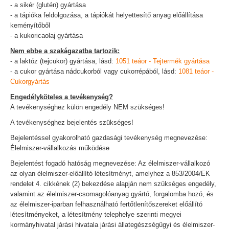
- a sikér (glutén) gyártása
- a tápióka feldolgozása, a tápiókát helyettesítő anyag előállítása
keményítőből
- a kukoricaolaj gyártása
Nem ebbe a szakágazatba tartozik:
- a laktóz (tejcukor) gyártása, lásd:
1051 teáor - Tejtermék gyártása
- a cukor gyártása nádcukorból vagy cukorrépából, lásd:
1081 teáor -
Cukorgyártás
Engedélyköteles a tevékenység?
A tevékenységhez külön engedély NEM szükséges!
A tevékenységhez bejelentés szükséges!
Bejelentéssel gyakorolható gazdasági tevékenység megnevezése:
Élelmiszer-vállalkozás működése
Bejelentést fogadó hatóság megnevezése: Az élelmiszer-vállalkozó
az olyan élelmiszer-előállító létesítményt, amelyhez a 853/2004/EK
rendelet 4. cikkének (2) bekezdése alapján nem szükséges engedély,
valamint az élelmiszer-csomagolóanyag gyártó, forgalomba hozó, és
az élelmiszer-iparban felhasználható fertőtlenítőszereket előállító
létesítményeket, a létesítmény telephelye szerinti megyei
kormányhivatal járási hivatala járási állategészségügyi és élelmiszer-