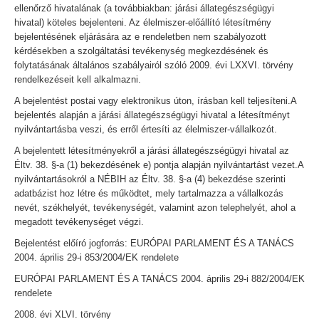
ellenőrző hivatalának (a továbbiakban: járási állategészségügyi
hivatal) köteles bejelenteni. Az élelmiszer-előállító létesítmény
bejelentésének eljárására az e rendeletben nem szabályozott
kérdésekben a szolgáltatási tevékenység megkezdésének és
folytatásának általános szabályairól szóló 2009. évi LXXVI. törvény
rendelkezéseit kell alkalmazni.
A bejelentést postai vagy elektronikus úton, írásban kell teljesíteni.A
bejelentés alapján a járási állategészségügyi hivatal a létesítményt
nyilvántartásba veszi, és erről értesíti az élelmiszer-vállalkozót.
A bejelentett létesítményekről a járási állategészségügyi hivatal az
Éltv. 38. §-a (1) bekezdésének e) pontja alapján nyilvántartást vezet.A
nyilvántartásokról a NÉBIH az Éltv. 38. §-a (4) bekezdése szerinti
adatbázist hoz létre és működtet, mely tartalmazza a vállalkozás
nevét, székhelyét, tevékenységét, valamint azon telephelyét, ahol a
megadott tevékenységet végzi.
Bejelentést előíró jogforrás: EURÓPAI PARLAMENT ÉS A TANÁCS
2004. április 29-i 853/2004/EK rendelete
EURÓPAI PARLAMENT ÉS A TANÁCS 2004. április 29-i 882/2004/EK
rendelete
2008. évi XLVI. törvény