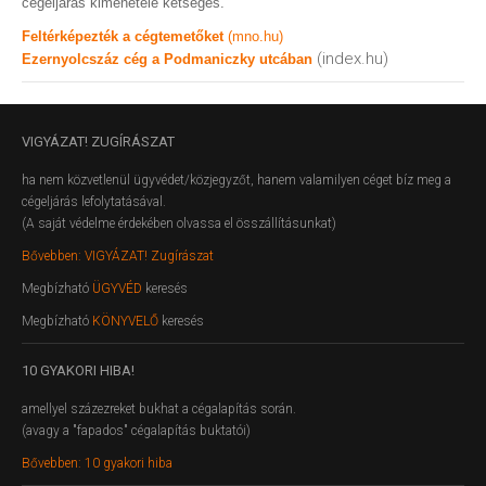
cégeljárás kimenetele kétséges.
Feltérképezték a cégtemetőket
(mno.hu)
(index.hu)
Ezernyolcszáz cég a Podmaniczky utcában
VIGYÁZAT!
ZUGÍRÁSZAT
ha nem közvetlenül ügyvédet/közjegyzőt, hanem valamilyen céget bíz meg a
cégeljárás lefolytatásával.
(A saját védelme érdekében olvassa el összállításunkat)
Bővebben: VIGYÁZAT! Zugírászat
Megbízható
ÜGYVÉD
keresés
Megbízható
KÖNYVELŐ
keresés
10
GYAKORI HIBA!
amellyel százezreket bukhat a cégalapítás során.
(avagy a "fapados" cégalapítás buktatói)
Bővebben: 10 gyakori hiba