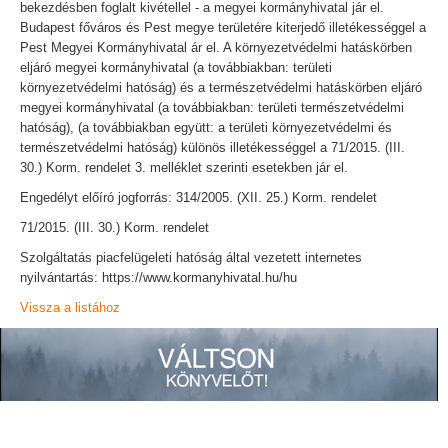
bekezdésben foglalt kivétellel - a megyei kormányhivatal jár el.
Budapest főváros és Pest megye területére kiterjedő illetékességgel a
Pest Megyei Kormányhivatal ár el. A környezetvédelmi hatáskörben
eljáró megyei kormányhivatal (a továbbiakban: területi
környezetvédelmi hatóság) és a természetvédelmi hatáskörben eljáró
megyei kormányhivatal (a továbbiakban: területi természetvédelmi
hatóság), (a továbbiakban együtt: a területi környezetvédelmi és
természetvédelmi hatóság) különös illetékességgel a 71/2015. (III.
30.) Korm. rendelet 3. melléklet szerinti esetekben jár el.
Engedélyt előíró jogforrás: 314/2005. (XII. 25.) Korm. rendelet
71/2015. (III. 30.) Korm. rendelet
Szolgáltatás piacfelügeleti hatóság által vezetett internetes
nyilvántartás: https://www.kormanyhivatal.hu/hu
Vissza a listához