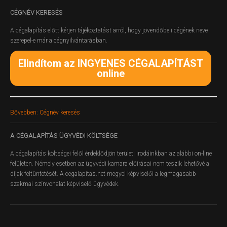
CÉGNÉV
KERESÉS
A cégalapítás előtt kérjen tájékoztatást arról, hogy jövendőbeli cégének neve
szerepel-e már a cégnyilvántarásban.
Elindítom az INGYENES CÉGALAPÍTÁST
online
Bővebben: Cégnév keresés
A
CÉGALAPÍTÁS ÜGYVÉDI KÖLTSÉGE
A cégalapítás költségei felől érdeklődjön területi irodáinkban az alábbi on-line
felületen.
Némely esetben az ügyvédi kamara előírásai nem teszik lehetővé a
díjak feltüntetését. A cegalapitas.net megyei képviselői a legmagasabb
szakmai színvonalat képviselő ügyvédek.