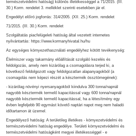
természetvédelmi hatóság) különös illetékességgel a 71/2015. (III.
30.) Korm. rendelet 3. melléklet szerinti esetekben jár el.
Engedélyt előíró jogforrás: 314/2005. (XII. 25.) Korm. rendelet
71/2015. (III. 30.) Korm. rendelet
Szolgáltatás piacfelügeleti hatóság által vezetett internetes
nyilvántartás: https://www.kormanyhivatal.hu/hu
Az egységes környezethasználati engedélyhez kötött tevékenység:
Élelmiszer vagy takarmány előállítását szolgáló kezelés és
feldolgozás, amely nem kizárólag a csomagolásra terjed ki, a
következő feldolgozott vagy feldolgozatlan alapanyagokból (a
csomagolás nem képezi részét a késztermék össztömegének):
- kizárólag növényi nyersanyagokból kiindulva 300 tonna/napnál
nagyobb késztermék termelő kapacitással vagy 600 tonna/napnál
nagyobb késztermék termelő kapacitással, ha a létesítmény egy
évben legfeljebb 90 egymást követő naptári napot meg nem haladó
időtartamon át üzemel.
Engedélyező hatóság: A területileg illetékes - környezetvédelmi és
természetvédelmi hatóság engedélye. Területi környezetvédelmi és
természetvédelmi hatóságként megyei illetékességgel - e