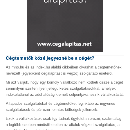
Cégtemetők közé jegyezné be a cégét?
Az mno.hu és az index.hu alábbi cikkeiben olvashat a cégtemetőnek
nevezett (egyébként cégalapítást is végző) szolgáltató esetéről.
Mi azt valljuk, hogy egy komoly vállalkozó nem kötheti össze a cégét
semmilyen szinten ilyen jellegű kétes szolgáltatásokkal, amelyek
indokolatlanul az adóhatóság kiemelt célpontjává teszik vállalkozását.
A fapados szolgáltatókat és cégtemetőket leginkább az ingyenes
szolgáltatások és pár ezer forintos költségek jellemzik.
Ezek a vállalkozások csak így tudnak ügyfelet szerezni, szakmailag
a legtöbb esetben minősíthetetlen az általuk végzett szolgáltatás, a