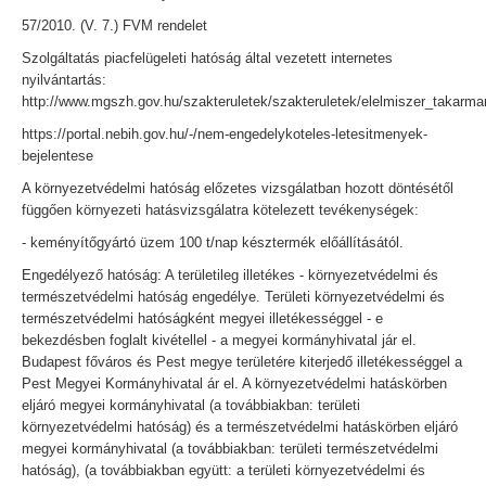
57/2010. (V. 7.) FVM rendelet
Szolgáltatás piacfelügeleti hatóság által vezetett internetes
nyilvántartás:
http://www.mgszh.gov.hu/szakteruletek/szakteruletek/elelmiszer_takarm
https://portal.nebih.gov.hu/-/nem-engedelykoteles-letesitmenyek-
bejelentese
A környezetvédelmi hatóság előzetes vizsgálatban hozott döntésétől
függően környezeti hatásvizsgálatra kötelezett tevékenységek:
- keményítőgyártó üzem 100 t/nap késztermék előállításától.
Engedélyező hatóság: A területileg illetékes - környezetvédelmi és
természetvédelmi hatóság engedélye. Területi környezetvédelmi és
természetvédelmi hatóságként megyei illetékességgel - e
bekezdésben foglalt kivétellel - a megyei kormányhivatal jár el.
Budapest főváros és Pest megye területére kiterjedő illetékességgel a
Pest Megyei Kormányhivatal ár el. A környezetvédelmi hatáskörben
eljáró megyei kormányhivatal (a továbbiakban: területi
környezetvédelmi hatóság) és a természetvédelmi hatáskörben eljáró
megyei kormányhivatal (a továbbiakban: területi természetvédelmi
hatóság), (a továbbiakban együtt: a területi környezetvédelmi és