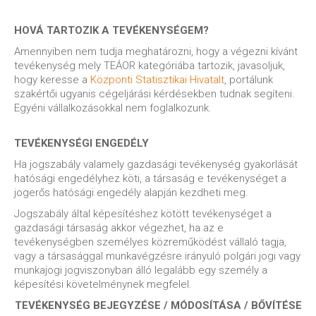
HOVÁ TARTOZIK A TEVÉKENYSÉGEM?
Amennyiben nem tudja meghatározni, hogy a végezni kívánt
tevékenység mely TEÁOR kategóriába tartozik, javasoljuk,
hogy keresse a
Központi Statisztikai Hivatalt
, portálunk
szakértői ugyanis cégeljárási kérdésekben tudnak segíteni.
Egyéni vállalkozásokkal nem foglalkozunk.
TEVÉKENYSÉGI ENGEDÉLY
Ha jogszabály valamely gazdasági tevékenység gyakorlását
hatósági engedélyhez köti, a társaság e tevékenységet a
jogerős hatósági engedély alapján kezdheti meg.
Jogszabály által képesítéshez kötött tevékenységet a
gazdasági társaság akkor végezhet, ha az e
tevékenységben személyes közreműködést vállaló tagja,
vagy a társasággal munkavégzésre irányuló polgári jogi vagy
munkajogi jogviszonyban álló legalább egy személy a
képesítési követelménynek megfelel.
TEVÉKENYSÉG BEJEGYZÉSE / MÓDOSÍTÁSA / BŐVÍTÉSE