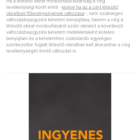
Ha a létesítő okirat módosítása kizárólag a cég
tevékenységi körét érinti -
kivéve ha az a cég létesítő
okiratbeli főtevénységének változása
-, nem szükséges
változásbejegyzési kérelem benyújtása, hanem a cég a
létesítő okirat módosításáról szóló okiratot a következő
változásbejegyzési kérelem mellékleteként köteles
benyújtani és a kérelemhez csatolandó egységes
szerkezetbe foglalt létesítő okiratban kell átvezetnie a cég
tevékenységét érintő változást is.