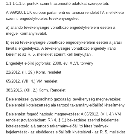
1.1.1-1.1.5. pontok szerinti azonosító adatokat szerepelteti.
A 999/2001/EK európai parlamenti és tanácsi rendelet IV. melléklete
szerinti engedélyköteles tevékenységeket
a) állandó tevékenységre vonatkozó engedélykérelem esetén a
megyei kormányhivatal,
b) eseti tevékenységre vonatkozó engedélykérelem esetén a járási
hivatal engedélyezi. A tevékenységre vonatkozó engedély iránti
kérelmet az R. 5. melléklet szerint kell benyújtani.
Engedélyt előíró jogforrás: 2008. évi XLVI. törvény
22/2012. (II. 29.) Korm. rendelet
65/2012. (VII. 4.) VM rendelet
383/2016. (XII. 2.) Korm. Rendelet
Bejelentéssel gyakorolható gazdasági tevékenység megnevezése:
Bejelentési kötelezettség alá tartozó takarmány-előállító létesítmény
Bejelentést fogadó hatóság megnevezése: A 65/2012. (VII. 4.) VM
rendelet (továbbiakban: R.) 4. § (1) bekezdése szerinti bejelentési
kötelezettség alá tartozó takarmány-előállító létesítmények
bejelentését - az elsődleges előállítók kivételével - az R. 5. melléklet