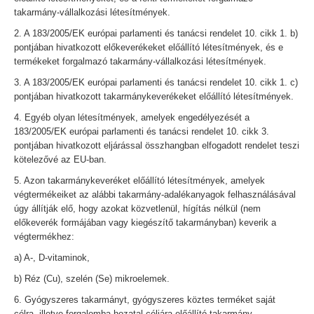
takarmány-vállalkozási létesítmények.
2. A 183/2005/EK európai parlamenti és tanácsi rendelet 10. cikk 1. b)
pontjában hivatkozott előkeverékeket előállító létesítmények, és e
termékeket forgalmazó takarmány-vállalkozási létesítmények.
3. A 183/2005/EK európai parlamenti és tanácsi rendelet 10. cikk 1. c)
pontjában hivatkozott takarmánykeverékeket előállító létesítmények.
4. Egyéb olyan létesítmények, amelyek engedélyezését a
183/2005/EK európai parlamenti és tanácsi rendelet 10. cikk 3.
pontjában hivatkozott eljárással összhangban elfogadott rendelet teszi
kötelezővé az EU-ban.
5. Azon takarmánykeveréket előállító létesítmények, amelyek
végtermékeiket az alábbi takarmány-adalékanyagok felhasználásával
úgy állítják elő, hogy azokat közvetlenül, hígítás nélkül (nem
előkeverék formájában vagy kiegészítő takarmányban) keverik a
végtermékhez:
a) A-, D-vitaminok,
b) Réz (Cu), szelén (Se) mikroelemek.
6. Gyógyszeres takarmányt, gyógyszeres köztes terméket saját
célra, illetve forgalomba hozatal céljára előállító takarmány-