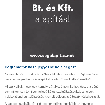
Cégtemetők közé jegyezné be a cégét?
Az mno.hu és az index.hu alábbi cikkeiben olvashat a cégtemetőnek
nevezett (egyébként cégalapítást is végző) szolgáltató esetéről.
Mi azt valljuk, hogy egy komoly vállalkozó nem kötheti össze a cégét
semmilyen szinten ilyen jellegű kétes szolgáltatásokkal, amelyek
indokolatlanul az adóhatóság kiemelt célpontjává teszik vállalkozását.
A fapados szolgáltatókat és cégtemetőket leginkább az ingyenes