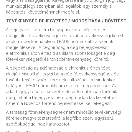
vagy a társasággal munkavégzésre irányuló polgári jogi vagy
munkajogi jogviszonyban álló legalább egy személy a
képesítési követelménynek megfelel.
TEVÉKENYSÉG BEJEGYZÉSE / MÓDOSÍTÁSA / BŐVÍTÉSE
A bejegyzési kérelem benyújtásakor a cég köteles
megjelölni főtevékenységét és további tevékenységi köreit
azok mindenkor hatályos TEÁOR nómenklatúra szerinti
megjelölésével. A cégbíróság a cég bejegyzésekor
elektronikus úton értesíti az állami adóhatóságot a cég
főtevékenységéről és további tevékenységi köreiről.
A cégbíróság az adóhatóság elektronikus értesítése
alapján, hivatalból jegyzi be a cég főtevékenységének és
további tevékenységi köreinek változásait, a mindenkor
hatályos TEÁOR nómenklatúra szerinti megjelöléssel. Az
adat bejegyzése és közzététele automatikusan történik
meg, tehát a bejegyzést nem cégmódosítás keretében,
hanem a NAV-hoz történő bejelentéssel kell elvégezni.
A társaság főtevékenységnek nem minősülő tevékenységi
körének megváltoztatásáról a legfőbb szerv egyszerű
szótöbbséggel hoz határozatot.