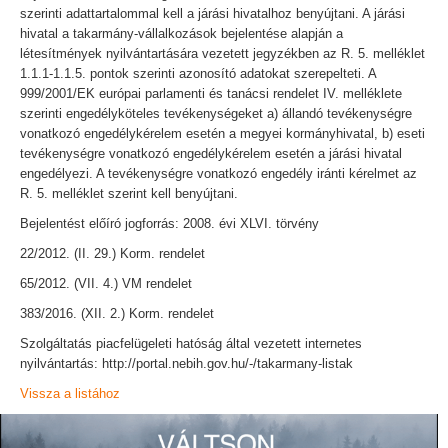
szerinti adattartalommal kell a járási hivatalhoz benyújtani. A járási
hivatal a takarmány-vállalkozások bejelentése alapján a
létesítmények nyilvántartására vezetett jegyzékben az R. 5. melléklet
1.1.1-1.1.5. pontok szerinti azonosító adatokat szerepelteti. A
999/2001/EK európai parlamenti és tanácsi rendelet IV. melléklete
szerinti engedélyköteles tevékenységeket a) állandó tevékenységre
vonatkozó engedélykérelem esetén a megyei kormányhivatal, b) eseti
tevékenységre vonatkozó engedélykérelem esetén a járási hivatal
engedélyezi. A tevékenységre vonatkozó engedély iránti kérelmet az
R. 5. melléklet szerint kell benyújtani.
Bejelentést előíró jogforrás: 2008. évi XLVI. törvény
22/2012. (II. 29.) Korm. rendelet
65/2012. (VII. 4.) VM rendelet
383/2016. (XII. 2.) Korm. rendelet
Szolgáltatás piacfelügeleti hatóság által vezetett internetes
nyilvántartás: http://portal.nebih.gov.hu/-/takarmany-listak
Vissza a listához