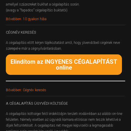
amellyel százezreket bukhat a cégalapítás során.
(avagy a "fapados" cégalapítás buktatói)
Bővebben: 10 gyakori hiba
CÉGNÉV
KERESÉS
A cégalapítás előtt kérjen tájékoztatást arról, hogy jövendőbeli cégének neve
szerepel-e már a cégnyilvántarásban.
Elindítom az INGYENES CÉGALAPÍTÁST
online
Bővebben: Cégnév keresés
A
CÉGALAPÍTÁS ÜGYVÉDI KÖLTSÉGE
A cégalapítás költségei felől érdeklődjön területi irodáinkban az alábbi on-line
felületen.
Némely esetben az ügyvédi kamara előírásai nem teszik lehetővé a
díjak feltüntetését. A cegalapitas.net megyei képviselői a legmagasabb