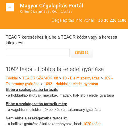
Magyar Cégalapítás Portál
Online Cégalapítás és Cégmódosítás
KFT ALAPÍTÁS
Cégalapítás info vonal:
+36 30 220 1100
BT ALAPÍTÁS
TEÁOR kereséshez írja be a TEÁOR kódot vagy a keresett
RT ALAPÍTÁS
kifejezést!
CÉGMÓDOSÍTÁS
ÁTALAKULÁS
1092 teáor - Hobbiállat-eledel gyártása
TEÁOR SZÁMOK '08
Főoldal
>
TEÁOR SZÁMOK '08
>
10 - Élelmiszergyártás
>
109 -
Takarmány gyártása
>
1092 - Hobbiállat-eledel gyártása
ENGEDÉLYKÖTELES
Ebbe a szakágazatba tartozik:
- a hobbiállat- (kutya-, macska-, madár-, hal- stb.) eledel gyártása
KAPCSOLAT
Ebbe a szakágazatba tartozik még:
- a vágóhídi melléktermékből készült takarmány gyártása
IRODÁK
Nem ebbe a szakágazatba tartozik:
- a halliszt gyártása állati takarmányhoz, lásd:
1020 teáor -