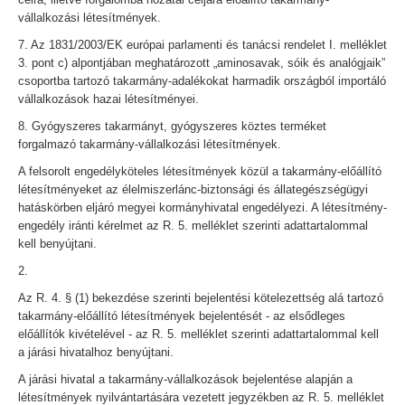
vállalkozási létesítmények.
7. Az 1831/2003/EK európai parlamenti és tanácsi rendelet I. melléklet
3. pont c) alpontjában meghatározott „aminosavak, sóik és analógjaik”
csoportba tartozó takarmány-adalékokat harmadik országból importáló
vállalkozások hazai létesítményei.
8. Gyógyszeres takarmányt, gyógyszeres köztes terméket
forgalmazó takarmány-vállalkozási létesítmények.
A felsorolt engedélyköteles létesítmények közül a takarmány-előállító
létesítményeket az élelmiszerlánc-biztonsági és állategészségügyi
hatáskörben eljáró megyei kormányhivatal engedélyezi. A létesítmény-
engedély iránti kérelmet az R. 5. melléklet szerinti adattartalommal
kell benyújtani.
2.
Az R. 4. § (1) bekezdése szerinti bejelentési kötelezettség alá tartozó
takarmány-előállító létesítmények bejelentését - az elsődleges
előállítók kivételével - az R. 5. melléklet szerinti adattartalommal kell
a járási hivatalhoz benyújtani.
A járási hivatal a takarmány-vállalkozások bejelentése alapján a
létesítmények nyilvántartására vezetett jegyzékben az R. 5. melléklet