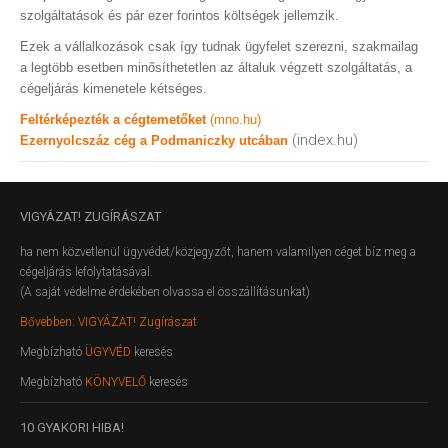
szolgáltatások és pár ezer forintos költségek jellemzik.
Ezek a vállalkozások csak így tudnak ügyfelet szerezni, szakmailag
a legtöbb esetben minősíthetetlen az általuk végzett szolgáltatás, a
cégeljárás kimenetele kétséges.
Feltérképezték a cégtemetőket
(mno.hu)
(index.hu)
Ezernyolcszáz cég a Podmaniczky utcában
VIGYÁZAT!
ZUGÍRÁSZAT
ha nem közvetlenül ügyvédet/közjegyzőt, hanem valamilyen céget bíz meg a
cégeljárás lefolytatásával.
(A saját védelme érdekében olvassa el összállításunkat)
Bővebben: VIGYÁZAT! Zugírászat
Megbízható
ÜGYVÉD
keresés
Megbízható
KÖNYVELŐ
keresés
10
GYAKORI HIBA!