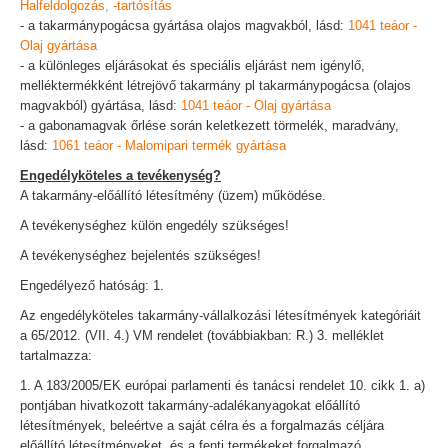
Halfeldolgozás, -tartósítás
- a takarmánypogácsa gyártása olajos magvakból, lásd:
1041 teáor -
Olaj gyártása
- a különleges eljárásokat és speciális eljárást nem igénylő,
melléktermékként létrejövő takarmány pl takarmánypogácsa (olajos
magvakból) gyártása, lásd:
1041 teáor - Olaj gyártása
- a gabonamagvak őrlése során keletkezett törmelék, maradvány,
lásd:
1061 teáor - Malomipari termék gyártása
Engedélyköteles a tevékenység?
A takarmány-előállító létesítmény (üzem) működése.
A tevékenységhez külön engedély szükséges!
A tevékenységhez bejelentés szükséges!
Engedélyező hatóság: 1.
Az engedélyköteles takarmány-vállalkozási létesítmények kategóriáit
a 65/2012. (VII. 4.) VM rendelet (továbbiakban: R.) 3. melléklet
tartalmazza:
1. A 183/2005/EK európai parlamenti és tanácsi rendelet 10. cikk 1. a)
pontjában hivatkozott takarmány-adalékanyagokat előállító
létesítmények, beleértve a saját célra és a forgalmazás céljára
előállító létesítményeket, és a fenti termékeket forgalmazó