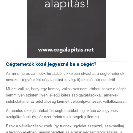
Cégtemetők közé jegyezné be a cégét?
Az mno.hu és az index.hu alábbi cikkeiben olvashat a cégtemetőnek
nevezett (egyébként cégalapítást is végző) szolgáltató esetéről.
Mi azt valljuk, hogy egy komoly vállalkozó nem kötheti össze a cégét
semmilyen szinten ilyen jellegű kétes szolgáltatásokkal, amelyek
indokolatlanul az adóhatóság kiemelt célpontjává teszik vállalkozását.
A fapados szolgáltatókat és cégtemetőket leginkább az ingyenes
szolgáltatások és pár ezer forintos költségek jellemzik.
Ezek a vállalkozások csak így tudnak ügyfelet szerezni, szakmailag
a legtöbb esetben minősíthetetlen az általuk végzett szolgáltatás, a