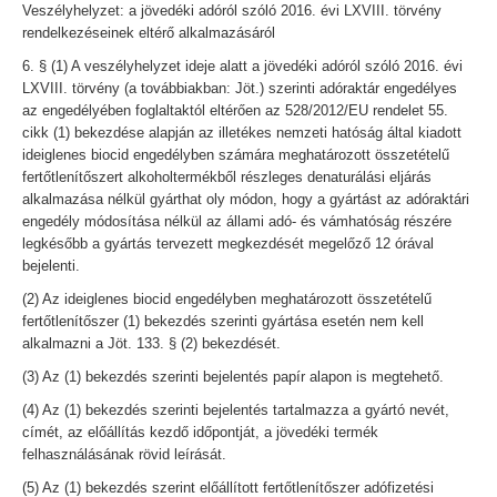
Veszélyhelyzet: a jövedéki adóról szóló 2016. évi LXVIII. törvény
rendelkezéseinek eltérő alkalmazásáról
6. § (1) A veszélyhelyzet ideje alatt a jövedéki adóról szóló 2016. évi
LXVIII. törvény (a továbbiakban: Jöt.) szerinti adóraktár engedélyes
az engedélyében foglaltaktól eltérően az 528/2012/EU rendelet 55.
cikk (1) bekezdése alapján az illetékes nemzeti hatóság által kiadott
ideiglenes biocid engedélyben számára meghatározott összetételű
fertőtlenítőszert alkoholtermékből részleges denaturálási eljárás
alkalmazása nélkül gyárthat oly módon, hogy a gyártást az adóraktári
engedély módosítása nélkül az állami adó- és vámhatóság részére
legkésőbb a gyártás tervezett megkezdését megelőző 12 órával
bejelenti.
(2) Az ideiglenes biocid engedélyben meghatározott összetételű
fertőtlenítőszer (1) bekezdés szerinti gyártása esetén nem kell
alkalmazni a Jöt. 133. § (2) bekezdését.
(3) Az (1) bekezdés szerinti bejelentés papír alapon is megtehető.
(4) Az (1) bekezdés szerinti bejelentés tartalmazza a gyártó nevét,
címét, az előállítás kezdő időpontját, a jövedéki termék
felhasználásának rövid leírását.
(5) Az (1) bekezdés szerint előállított fertőtlenítőszer adófizetési