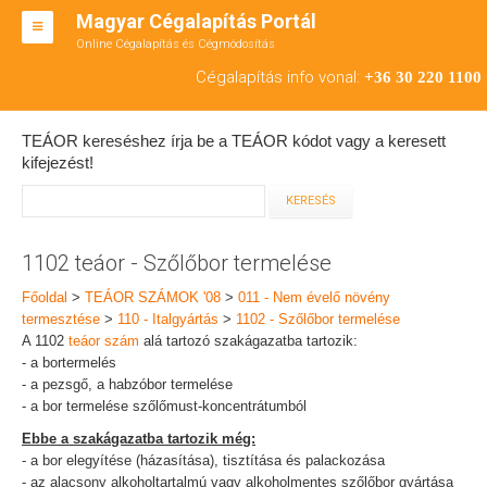
Magyar Cégalapítás Portál
Online Cégalapítás és Cégmódosítás
KFT ALAPÍTÁS
Cégalapítás info vonal:
+36 30 220 1100
BT ALAPÍTÁS
TEÁOR kereséshez írja be a TEÁOR kódot vagy a keresett
RT ALAPÍTÁS
kifejezést!
CÉGMÓDOSÍTÁS
ÁTALAKULÁS
1102 teáor - Szőlőbor termelése
TEÁOR SZÁMOK '08
Főoldal
>
TEÁOR SZÁMOK '08
>
011 - Nem évelő növény
termesztése
>
110 - Italgyártás
>
1102 - Szőlőbor termelése
ENGEDÉLYKÖTELES
A 1102
teáor szám
alá tartozó szakágazatba tartozik:
- a bortermelés
KAPCSOLAT
- a pezsgő, a habzóbor termelése
- a bor termelése szőlőmust-koncentrátumból
IRODÁK
Ebbe a szakágazatba tartozik még:
- a bor elegyítése (házasítása), tisztítása és palackozása
- az alacsony alkoholtartalmú vagy alkoholmentes szőlőbor gyártása