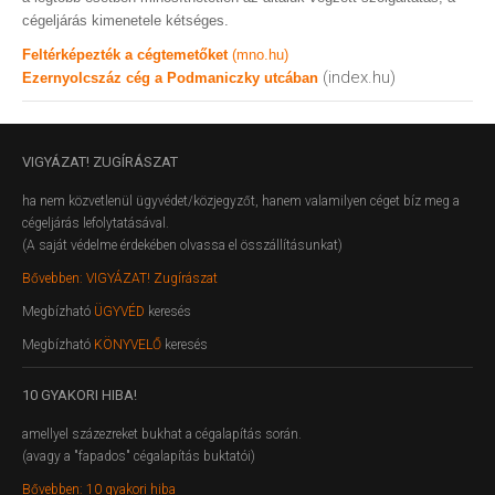
cégeljárás kimenetele kétséges.
Feltérképezték a cégtemetőket
(mno.hu)
(index.hu)
Ezernyolcszáz cég a Podmaniczky utcában
VIGYÁZAT!
ZUGÍRÁSZAT
ha nem közvetlenül ügyvédet/közjegyzőt, hanem valamilyen céget bíz meg a
cégeljárás lefolytatásával.
(A saját védelme érdekében olvassa el összállításunkat)
Bővebben: VIGYÁZAT! Zugírászat
Megbízható
ÜGYVÉD
keresés
Megbízható
KÖNYVELŐ
keresés
10
GYAKORI HIBA!
amellyel százezreket bukhat a cégalapítás során.
(avagy a "fapados" cégalapítás buktatói)
Bővebben: 10 gyakori hiba