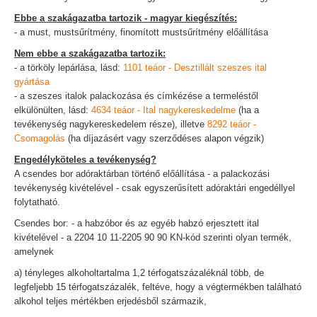
Ebbe a szakágazatba tartozik - magyar kiegészítés:
- a must, mustsűrítmény, finomított mustsűrítmény előállítása
Nem ebbe a szakágazatba tartozik:
- a törköly lepárlása, lásd:
1101 teáor - Desztillált szeszes ital
gyártása
- a szeszes italok palackozása és címkézése a termeléstől
elkülönülten, lásd:
4634 teáor - Ital nagykereskedelme
(ha a
tevékenység nagykereskedelem része), illetve
8292 teáor -
Csomagolás
(ha díjazásért vagy szerződéses alapon végzik)
Engedélyköteles a tevékenység?
A csendes bor adóraktárban történő előállítása - a palackozási
tevékenység kivételével - csak egyszerűsített adóraktári engedéllyel
folytatható.
Csendes bor: - a habzóbor és az egyéb habzó erjesztett ital
kivételével - a 2204 10 11-2205 90 90 KN-kód szerinti olyan termék,
amelynek
a) tényleges alkoholtartalma 1,2 térfogatszázaléknál több, de
legfeljebb 15 térfogatszázalék, feltéve, hogy a végtermékben található
alkohol teljes mértékben erjedésből származik,