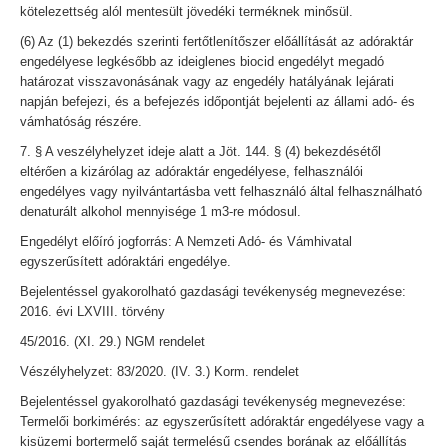
kötelezettség alól mentesült jövedéki terméknek minősül.
(6) Az (1) bekezdés szerinti fertőtlenítőszer előállítását az adóraktár
engedélyese legkésőbb az ideiglenes biocid engedélyt megadó
határozat visszavonásának vagy az engedély hatályának lejárati
napján befejezi, és a befejezés időpontját bejelenti az állami adó- és
vámhatóság részére.
7. § A veszélyhelyzet ideje alatt a Jöt. 144. § (4) bekezdésétől
eltérően a kizárólag az adóraktár engedélyese, felhasználói
engedélyes vagy nyilvántartásba vett felhasználó által felhasználható
denaturált alkohol mennyisége 1 m3-re módosul.
Engedélyt előíró jogforrás: A Nemzeti Adó- és Vámhivatal
egyszerűsített adóraktári engedélye.
Bejelentéssel gyakorolható gazdasági tevékenység megnevezése:
2016. évi LXVIII. törvény
45/2016. (XI. 29.) NGM rendelet
Vészélyhelyzet: 83/2020. (IV. 3.) Korm. rendelet
Bejelentéssel gyakorolható gazdasági tevékenység megnevezése:
Termelői borkimérés: az egyszerűsített adóraktár engedélyese vagy a
kisüzemi bortermelő saját termelésű csendes borának az előállítás