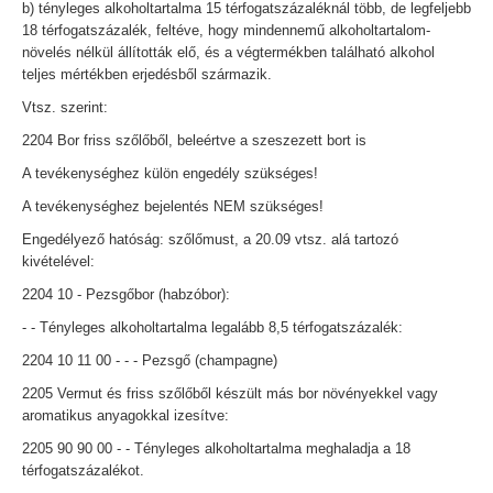
b) tényleges alkoholtartalma 15 térfogatszázaléknál több, de legfeljebb
18 térfogatszázalék, feltéve, hogy mindennemű alkoholtartalom-
növelés nélkül állították elő, és a végtermékben található alkohol
teljes mértékben erjedésből származik.
Vtsz. szerint:
2204 Bor friss szőlőből, beleértve a szeszezett bort is
A tevékenységhez külön engedély szükséges!
A tevékenységhez bejelentés NEM szükséges!
Engedélyező hatóság: szőlőmust, a 20.09 vtsz. alá tartozó
kivételével:
2204 10 - Pezsgőbor (habzóbor):
- - Tényleges alkoholtartalma legalább 8,5 térfogatszázalék:
2204 10 11 00 - - - Pezsgő (champagne)
2205 Vermut és friss szőlőből készült más bor növényekkel vagy
aromatikus anyagokkal izesítve:
2205 90 90 00 - - Tényleges alkoholtartalma meghaladja a 18
térfogatszázalékot.