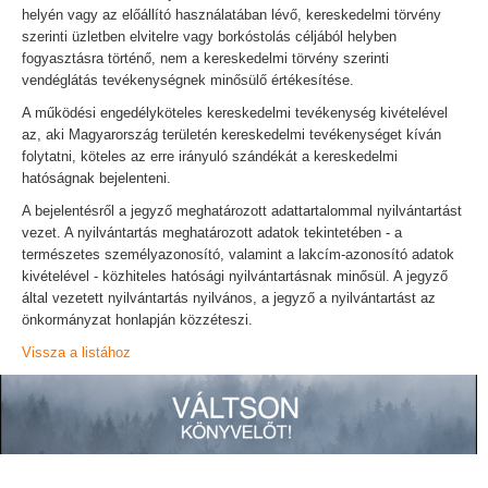
helyén vagy az előállító használatában lévő, kereskedelmi törvény
szerinti üzletben elvitelre vagy borkóstolás céljából helyben
fogyasztásra történő, nem a kereskedelmi törvény szerinti
vendéglátás tevékenységnek minősülő értékesítése.
A működési engedélyköteles kereskedelmi tevékenység kivételével
az, aki Magyarország területén kereskedelmi tevékenységet kíván
folytatni, köteles az erre irányuló szándékát a kereskedelmi
hatóságnak bejelenteni.
A bejelentésről a jegyző meghatározott adattartalommal nyilvántartást
vezet. A nyilvántartás meghatározott adatok tekintetében - a
természetes személyazonosító, valamint a lakcím-azonosító adatok
kivételével - közhiteles hatósági nyilvántartásnak minősül. A jegyző
által vezetett nyilvántartás nyilvános, a jegyző a nyilvántartást az
önkormányzat honlapján közzéteszi.
Vissza a listához