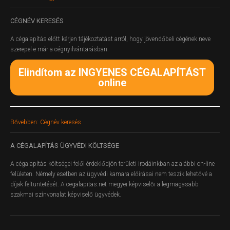
CÉGNÉV
KERESÉS
A cégalapítás előtt kérjen tájékoztatást arról, hogy jövendőbeli cégének neve
szerepel-e már a cégnyilvántarásban.
Elindítom az INGYENES CÉGALAPÍTÁST
online
Bővebben: Cégnév keresés
A
CÉGALAPÍTÁS ÜGYVÉDI KÖLTSÉGE
A cégalapítás költségei felől érdeklődjön területi irodáinkban az alábbi on-line
felületen.
Némely esetben az ügyvédi kamara előírásai nem teszik lehetővé a
díjak feltüntetését. A cegalapitas.net megyei képviselői a legmagasabb
szakmai színvonalat képviselő ügyvédek.