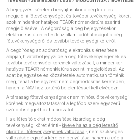
TEVÉKENYSÉG BEJEGYZÉSE / MÓDOSÍTÁSA / BŐVÍTÉSE
A bejegyzési kérelem benyújtásakor a cég köteles
megjelölni főtevékenységét és további tevékenységi köreit
azok mindenkor hatályos TEÁOR nómenklatúra szerinti
megjelölésével. A cégbíróság a cég bejegyzésekor
elektronikus úton értesíti az állami adóhatóságot a cég
főtevékenységéről és további tevékenységi köreiről.
A cégbíróság az adóhatóság elektronikus értesítése
alapján, hivatalból jegyzi be a cég főtevékenységének és
további tevékenységi köreinek változásait, a mindenkor
hatályos TEÁOR nómenklatúra szerinti megjelöléssel. Az
adat bejegyzése és közzététele automatikusan történik
meg, tehát a bejegyzést nem cégmódosítás keretében,
hanem a NAV-hoz történő bejelentéssel kell elvégezni.
A társaság főtevékenységnek nem minősülő tevékenységi
körének megváltoztatásáról a legfőbb szerv egyszerű
szótöbbséggel hoz határozatot.
Ha a létesítő okirat módosítása kizárólag a cég
tevékenységi körét érinti -
kivéve ha az a cég létesítő
okiratbeli főtevénységének változása
-, nem szükséges
változásbejegyzési kérelem benyújtása, hanem a cég a