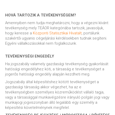
HOVÁ TARTOZIK A TEVÉKENYSÉGEM?
Amennyiben nem tudja meghatározni, hogy a végezni kívánt
tevékenység mely TEÁOR kategóriába tartozik, javasoljuk,
hogy keresse a
Központi Statisztikai Hivatalt
, portálunk
szakértői ugyanis cégeljárási kérdésekben tudnak segíteni.
Egyéni vállalkozásokkal nem foglalkozunk.
TEVÉKENYSÉGI ENGEDÉLY
Ha jogszabály valamely gazdasági tevékenység gyakorlását
hatósági engedélyhez köti, a társaság e tevékenységet a
jogerős hatósági engedély alapján kezdheti meg.
Jogszabály által képesítéshez kötött tevékenységet a
gazdasági társaság akkor végezhet, ha az e
tevékenységben személyes közreműködést vállaló tagja,
vagy a társasággal munkavégzésre irányuló polgári jogi vagy
munkajogi jogviszonyban álló legalább egy személy a
képesítési követelménynek megfelel.