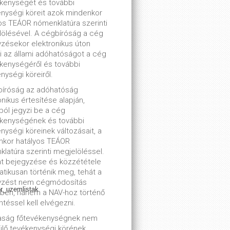
kenységét és további
nységi köreit azok mindenkor
os TEÁOR nómenklatúra szerinti
ölésével. A cégbíróság a cég
zésekor elektronikus úton
ti az állami adóhatóságot a cég
kenységéről és további
nységi köreiről.
bíróság az adóhatóság
onikus értesítése alapján,
lból jegyzi be a cég
ékenységének és további
nységi köreinek változásait, a
nkor hatályos TEÁOR
latúra szerinti megjelöléssel.
t bejegyzése és közzététele
tikusan történik meg, tehát a
yzést nem cégmódosítás
er_uzemlistak
ben, hanem a NAV-hoz történő
ntéssel kell elvégezni.
saság főtevékenységnek nem
lő tevékenységi körének