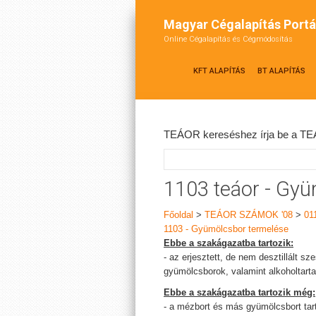
Magyar Cégalapítás Portá
Online Cégalapítás és Cégmódosítás
KFT ALAPÍTÁS
BT ALAPÍTÁS
TEÁOR kereséshez írja be a TEÁ
1103 teáor - Gy
Főoldal
>
TEÁOR SZÁMOK '08
>
01
1103 - Gyümölcsbor termelése
Ebbe a szakágazatba tartozik:
- az erjesztett, de nem desztillált sz
gyümölcsborok, valamint alkoholtarta
Ebbe a szakágazatba tartozik még:
- a mézbort és más gyümölcsbort tart