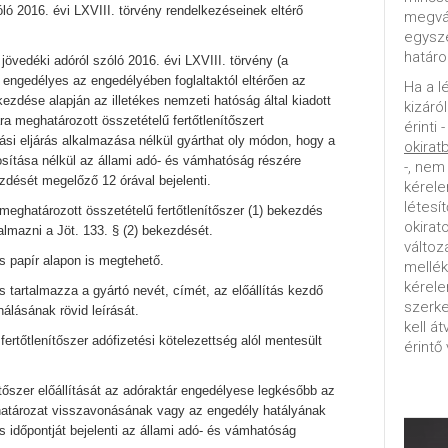
ló 2016. évi LXVIII. törvény rendelkezéseinek eltérő
megvál
egysz
határo
a jövedéki adóról szóló 2016. évi LXVIII. törvény (a
r engedélyes az engedélyében foglaltaktól eltérően az
Ha a l
ezdése alapján az illetékes nemzeti hatóság által kiadott
kizáró
a meghatározott összetételű fertőtlenítőszert
érinti 
ási eljárás alkalmazása nélkül gyárthat oly módon, hogy a
okirat
osítása nélkül az állami adó- és vámhatóság részére
-, nem
zdését megelőző 12 órával bejelenti.
kérele
létesí
 meghatározott összetételű fertőtlenítőszer (1) bekezdés
okirat
almazni a Jöt. 133. § (2) bekezdését.
változ
és papír alapon is megtehető.
mellék
kérel
és tartalmazza a gyártó nevét, címét, az előállítás kezdő
szerke
nálásának rövid leírását.
kell á
t fertőtlenítőszer adófizetési kötelezettség alól mentesült
érintő 
nítőszer előállítását az adóraktár engedélyese legkésőbb az
határozat visszavonásának vagy az engedély hatályának
zés időpontját bejelenti az állami adó- és vámhatóság