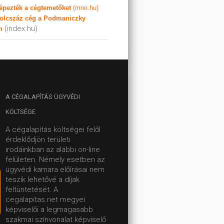
képezték a cégtemetőket
(mno.hu)
olcszáz cég a Podmaniczky
(index.hu)
n
A
CÉGALAPÍTÁS ÜGYVÉDI
KÖLTSÉGE
A cégalapítás költségei felől
érdeklődjön területi
irodáinkban az alábbi on-line
felületen.
Némely esetben az
ügyvédi kamara előírásai nem
teszik lehetővé a díjak
feltüntetését. A
cegalapitas.net megyei
képviselői a legmagasabb
szakmai színvonalat képviselő