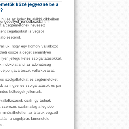
metők közé jegyezné be a
t?
hu és az index.hu alábbi cikkeiben
_engedellyel_rendelkezok.html
t a cégtemetőnek nevezett
ént cégalapítást is végző)
tató esetéről.
valljuk, hogy egy komoly vállalkozó
theti össze a cégét semmilyen
 ilyen jellegű kétes szolgáltatásokkal,
 indokolatlanul az adóhatóság
 célpontjává teszik vállalkozását.
os szolgáltatókat és cégtemetőket
bb az ingyenes szolgáltatások és pár
rintos költségek jellemzik.
vállalkozások csak így tudnak
t szerezni, szakmailag a legtöbb
 minősíthetetlen az általuk végzett
tatás, a cégeljárás kimenetele
es.