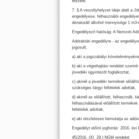
részére.
7. § A veszélyhelyzet ideje alatt a Jö
engedélyese, felhasználói engedélyes
denaturált alkohol mennyisége 1 m3-
Engedélyező hatóság: A Nemzeti Adó-
Adóraktári engedélyre - az engedély
jogosult,
a) aki a jogszabályi követelményekne
b) aki a végrehajtási rendelet szerin
jövedéki ügyintézőt foglalkoztat,
c) akinél a jövedéki termékek előáll
szükséges tárgyi feltételek adottak,
d) akinél az előállított, felhasznált,
felhasználásával előállított termék
feltételek adottak,
e) aki részletesen bemutatja az adór
Engedélyt előíró jogforrás: 2016. évi 
45/2016. (XI. 29.) NGM rendelet