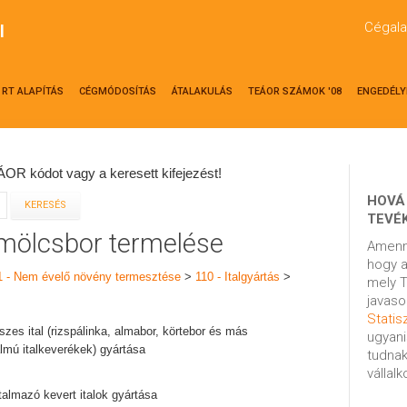
Cégala
l
RT ALAPÍTÁS
CÉGMÓDOSÍTÁS
ÁTALAKULÁS
TEÁOR SZÁMOK '08
ENGEDÉLY
OR kódot vagy a keresett kifejezést!
HOVÁ
TEVÉ
ümölcsbor termelése
Amenn
hogy a
1 - Nem évelő növény termesztése
>
110 - Italgyártás
>
mely T
javaso
Statisz
eszes ital (rizspálinka, almabor, körtebor és más
ugyani
lmú italkeverékek) gyártása
tudnak
vállal
almazó kevert italok gyártása