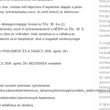
főtevé
tevéke
 úton, írásban kell teljesíteni.A bejelentés alapján a járási
hatály
yt nyilvántartásba veszi, és erről értesíti az élelmiszer-
megjel
bejegy
i állategészségügyi hivatal az Éltv. 38. §-a (1)
értesí
ntartást vezet.A nyilvántartásokról a NÉBIH az Éltv. 38. §-
főtevé
hoz létre és működtet, mely tartalmazza a vállalkozás
tevéke
alamint azon telephelyét, ahol a megadott tevékenységet
A cég
elektr
PAI PARLAMENT ÉS A TANÁCS 2004. április 29-i
hivata
főtev
tevéke
04. április 29-i 882/2004/EK rendelete
minde
nómenk
Az ada
automa
tal vezetett internetes nyilvántartás:
bejeg
ek/szakteruletek/elelmiszer_takarmanybiztonsag/kozerdeku_adatok/elelmisz
kereté
bejele
gedelykoteles-letesitmenyek-bejelentese
A tár
előállítása és tárolása.
minősü