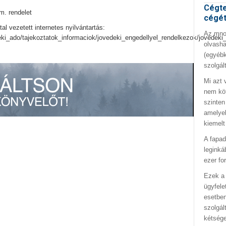
Cégte
m. rendelet
cégé
tal vezetett internetes nyilvántartás:
Az mno.
eki_ado/tajekoztatok_informaciok/jovedeki_engedellyel_rendelkezok/jovedeki
olvasha
(egyébk
szolgál
Mi azt 
nem kö
szinten
amelyek
kiemelt
A fapad
leginká
ezer fo
Ezek a 
ügyfele
esetben
szolgál
kétség