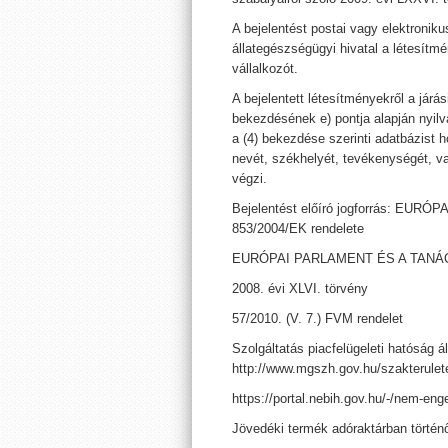
A bejelentést postai vagy elektronikus
állategészségügyi hivatal a létesítmén
vállalkozót.
A bejelentett létesítményekről a járás
bekezdésének e) pontja alapján nyilvá
a (4) bekezdése szerinti adatbázist 
nevét, székhelyét, tevékenységét, v
végzi.
Bejelentést előíró jogforrás: EURÓ
853/2004/EK rendelete
EURÓPAI PARLAMENT ÉS A TANÁCS 20
2008. évi XLVI. törvény
57/2010. (V. 7.) FVM rendelet
Szolgáltatás piacfelügeleti hatóság ál
http://www.mgszh.gov.hu/szakterulet
https://portal.nebih.gov.hu/-/nem-en
Jövedéki termék adóraktárban történő 