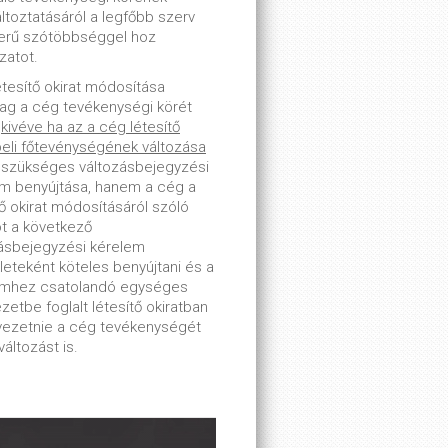
toztatásáról a legfőbb szerv
erű szótöbbséggel hoz
zatot.
étesítő okirat módosítása
lag a cég tevékenységi körét
-
kivéve ha az a cég létesítő
beli főtevénységének változása
 szükséges változásbejegyzési
m benyújtása, hanem a cég a
tő okirat módosításáról szóló
ot a következő
ásbejegyzési kérelem
leteként köteles benyújtani és a
emhez csatolandó egységes
zetbe foglalt létesítő okiratban
tvezetnie a cég tevékenységét
változást is.