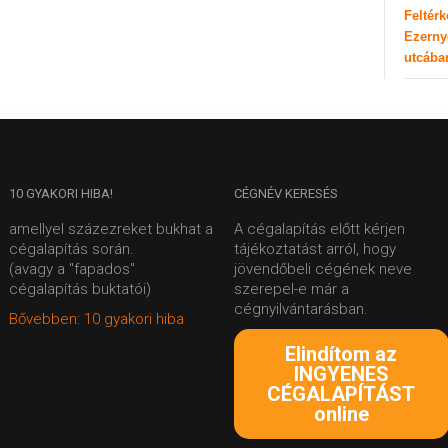
Feltér
Ezerny
utcába
10
GYAKORI HIBA!
CÉGNÉV
KERESÉS
amellyel százezreket bukhat a
A cégalapítás előtt kérjen
cégalapítás során.
tájékoztatást arról, hogy
(avagy a "fapados"
jövendőbeli cégének neve
cégalapítás buktatói)
szerepel-e már a
cégnyilvántarásban.
Bővebben: 10 gyakori hiba
Elindítom az
INGYENES
CÉGALAPÍTÁST
online