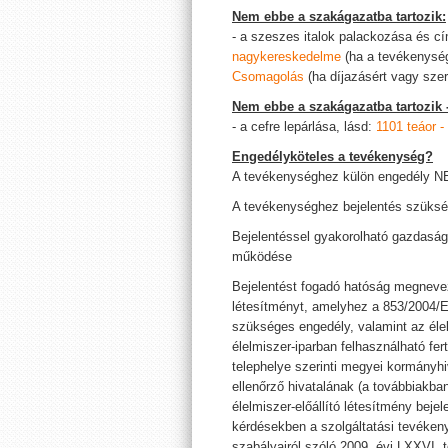
Nem ebbe a szakágazatba tartozik:
- a szeszes italok palackozása és cí
nagykereskedelme
(ha a tevékenység
Csomagolás
(ha díjazásért vagy sze
Nem ebbe a szakágazatba tartozik 
- a cefre lepárlása, lásd:
1101 teáor -
Engedélyköteles a tevékenység?
A tevékenységhez külön engedély 
A tevékenységhez bejelentés szüksé
Bejelentéssel gyakorolható gazdasá
működése
Bejelentést fogadó hatóság megnevezé
létesítményt, amelyhez a 853/2004/E
szükséges engedély, valamint az éle
élelmiszer-iparban felhasználható fer
telephelye szerinti megyei kormányhiv
ellenőrző hivatalának (a továbbiakban
élelmiszer-előállító létesítmény bej
kérdésekben a szolgáltatási tevéke
szabályairól szóló 2009. évi LXXVI. t