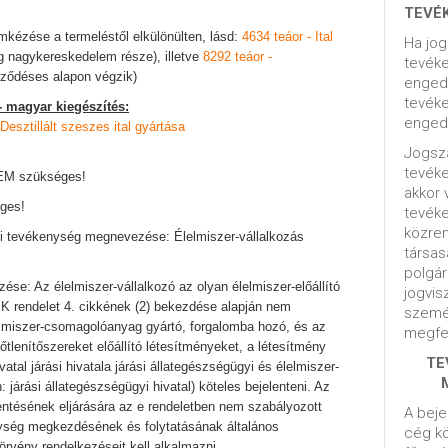
TEVÉ
mkézése a termeléstől elkülönülten, lásd:
4634 teáor - Ital
Ha jog
 nagykereskedelem része), illetve
8292 teáor -
tevéke
rződéses alapon végzik)
engedé
tevéke
- magyar kiegészítés:
engedé
 Desztillált szeszes ital gyártása
Jogsza
tevék
NEM szükséges!
akkor 
ges!
tevék
közrem
gi tevékenység megnevezése: Élelmiszer-vállalkozás
társas
polgár
se: Az élelmiszer-vállalkozó az olyan élelmiszer-előállító
jogvis
K rendelet 4. cikkének (2) bekezdése alapján nem
szemé
lmiszer-csomagolóanyag gyártó, forgalomba hozó, és az
megfel
tőtlenítőszereket előállító létesítményeket, a létesítmény
TE
atal járási hivatala járási állategészségügyi és élelmiszer-
: járási állategészségügyi hivatal) köteles bejelenteni. Az
elentésének eljárására az e rendeletben nem szabályozott
A beje
nység megkezdésének és folytatásának általános
cég kö
örvény rendelkezéseit kell alkalmazni.