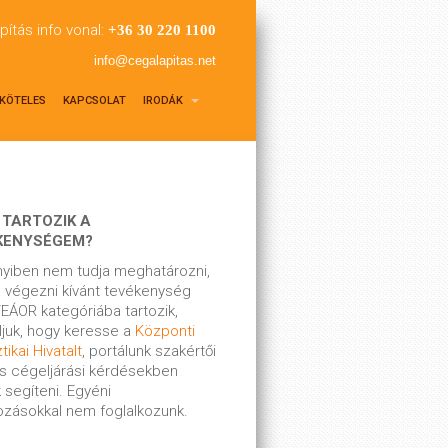
pítás info vonal:
+36 30 220 1100
info@cegalapitas.net
KÖTELES
KAPCSOLAT
IRODÁK
 TARTOZIK A
KENYSÉGEM?
yiben nem tudja meghatározni,
 végezni kívánt tevékenység
EÁOR kategóriába tartozik,
ljuk, hogy keresse a
Központi
tikai Hivatalt
, portálunk szakértői
s cégeljárási kérdésekben
 segíteni. Egyéni
kozásokkal nem foglalkozunk.