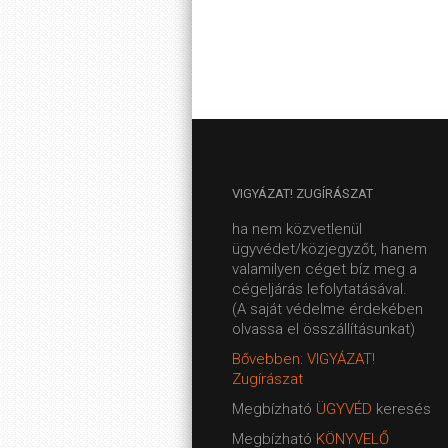
VIGYÁZAT!
ZUGÍRÁSZAT
ha nem közvetlenül
ügyvédet/közjegyzőt, hanem
valamilyen céget bíz meg a
cégeljárás lefolytatásával.
(A saját védelme érdekében
olvassa el összállításunkat)
Bővebben: VIGYÁZAT!
Zugírászat
Megbízható
ÜGYVÉD
keresés
Megbízható
KÖNYVELŐ