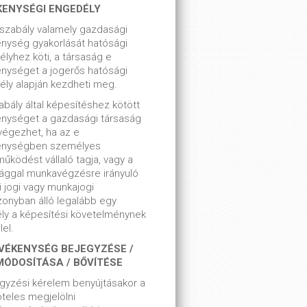
KENYSÉGI ENGEDÉLY
szabály valamely gazdasági
nység gyakorlását hatósági
lyhez köti, a társaság e
nységet a jogerős hatósági
ly alapján kezdheti meg.
bály által képesítéshez kötött
enységet a gazdasági társaság
végezhet, ha az e
enységben személyes
űködést vállaló tagja, vagy a
ággal munkavégzésre irányuló
i jogi vagy munkajogi
zonyban álló legalább egy
ly a képesítési követelménynek
el.
VÉKENYSÉG BEJEGYZÉSE /
MÓDOSÍTÁSA / BŐVÍTÉSE
gyzési kérelem benyújtásakor a
teles megjelölni