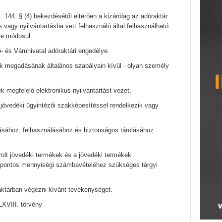
t. 144. § (4) bekezdésétől eltérően a kizárólag az adóraktár
 vagy nyilvántartásba vett felhasználó által felhasználható
re módosul.
 és Vámhivatal adóraktári engedélye.
ek megadásának általános szabályain kívül - olyan személy
k megfelelő elektronikus nyilvántartást vezet,
ti jövedéki ügyintézői szakképesítéssel rendelkezik vagy
ításához, felhasználásához és biztonságos tárolásához
 tárolt jövedéki termékek és a jövedéki termékek
ek pontos mennyiségi számbavételéhez szükséges tárgyi
aktárban végezni kívánt tevékenységet.
LXVIII. törvény