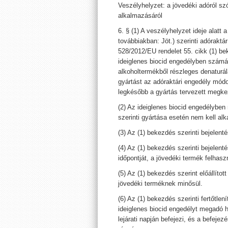
Veszélyhelyzet: a jövedéki adóról szó
alkalmazásáról
6. § (1) A veszélyhelyzet ideje alatt 
továbbiakban: Jöt.) szerinti adóraktá
528/2012/EU rendelet 55. cikk (1) bek
ideiglenes biocid engedélyben számár
alkoholtermékből részleges denaturál
gyártást az adóraktári engedély mód
legkésőbb a gyártás tervezett megke
(2) Az ideiglenes biocid engedélyben
szerinti gyártása esetén nem kell alk
(3) Az (1) bekezdés szerinti bejelent
(4) Az (1) bekezdés szerinti bejelent
időpontját, a jövedéki termék felhasz
(5) Az (1) bekezdés szerint előállítot
jövedéki terméknek minősül.
(6) Az (1) bekezdés szerinti fertőtle
ideiglenes biocid engedélyt megadó 
lejárati napján befejezi, és a befeje