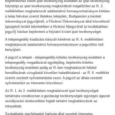
Bejelentéshez kötött ipari tevékenység esetében az ipari tevékenység
folytatója az ipari tevékenység megkezdését megelőzően az R. 3.
mellékletben meghatározott adattartalmú formanyomtatványon köteles
a telep fekvése szerint illetékes település, Budapesten a kerületi
önkormányzat jegyzőjénél, a Fővárosi Önkormányzat által közvetlenül
igazgatott terület tekintetében a fővárosi főjegyzőnél (a továbbiakban:
jegyző) írásban bejelenteni a folytatni kívánt ipari tevékenységet.
A telepengedély kiadására irányuló kérelmet az R. 4. mellékletben
meghatározott adattartalmú formanyomtatványon a jegyzőhöz kell
benyújtani.
A jegyző a telepet - telepengedély-köteles tevékenység esetében a
telepengedély megadásával egyidejűleg, bejelentés-köteles
tevékenység esetében pedig az R.-ben meghatározott feltétel
fennállásának vizsgálatát követően haladéktalanul - az R. 6. melléklet
szerint vezetett nyilvántartásba veszi. A jegyző az általa vezetett
nyilvántartást az interneten közzéteszi.
Az R. 1. és 2. mellékletben meghatározott ipari tevékenységek
tartalmára vonatkozóan a gazdasági tevékenységek egységes ágazati
osztályozási rendszerében foglalt tartalmi meghatározások az
irányadóak.
Szolgáltatás piacfelügeleti hatóság által vezetett internetes