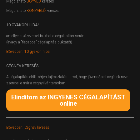
Megbízható
ÜGYVÉD
keresés
Megbízható
KÖNYVELŐ
keresés
10
GYAKORI HIBA!
amellyel százezreket bukhat a cégalapítás során.
(avagy a "fapados" cégalapítás buktatói)
Bővebben: 10 gyakori hiba
CÉGNÉV
KERESÉS
A cégalapítás előtt kérjen tájékoztatást arról, hogy jövendőbeli cégének neve
szerepel-e már a cégnyilvántarásban.
Elindítom az INGYENES CÉGALAPÍTÁST
online
Bővebben: Cégnév keresés