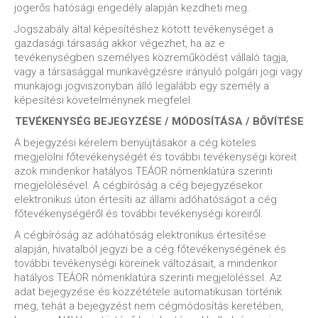
jogerős hatósági engedély alapján kezdheti meg.
Jogszabály által képesítéshez kötött tevékenységet a
gazdasági társaság akkor végezhet, ha az e
tevékenységben személyes közreműködést vállaló tagja,
vagy a társasággal munkavégzésre irányuló polgári jogi vagy
munkajogi jogviszonyban álló legalább egy személy a
képesítési követelménynek megfelel.
TEVÉKENYSÉG BEJEGYZÉSE / MÓDOSÍTÁSA / BŐVÍTÉSE
A bejegyzési kérelem benyújtásakor a cég köteles
megjelölni főtevékenységét és további tevékenységi köreit
azok mindenkor hatályos TEÁOR nómenklatúra szerinti
megjelölésével. A cégbíróság a cég bejegyzésekor
elektronikus úton értesíti az állami adóhatóságot a cég
főtevékenységéről és további tevékenységi köreiről.
A cégbíróság az adóhatóság elektronikus értesítése
alapján, hivatalból jegyzi be a cég főtevékenységének és
további tevékenységi köreinek változásait, a mindenkor
hatályos TEÁOR nómenklatúra szerinti megjelöléssel. Az
adat bejegyzése és közzététele automatikusan történik
meg, tehát a bejegyzést nem cégmódosítás keretében,