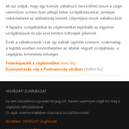
Mi azt valljuk, hogy egy komoly vállalkozó nem kötheti össze a cégét
semmilyen szinten ilyen jellegű kétes szolgáltatásokkal, amelyek
indokolatlanul az adóhatóság kiemelt célpontjává teszik vállalkozását.
A fapados szolgáltatókat és cégtemetőket leginkább az ingyenes
szolgáltatások és pár ezer forintos költségek jellemzik.
Ezek a vállalkozások csak így tudnak ügyfelet szerezni, szakmailag
a legtöbb esetben minősíthetetlen az általuk végzett szolgáltatás, a
cégeljárás kimenetele kétséges.
Feltérképezték a cégtemetőket
(mno.hu)
(index.hu)
Ezernyolcszáz cég a Podmaniczky utcában
VIGYÁZAT!
ZUGÍRÁSZAT
ha nem közvetlenül ügyvédet/közjegyzőt, hanem valamilyen céget bíz meg a
cégeljárás lefolytatásával.
(A saját védelme érdekében olvassa el összállításunkat)
Bővebben: VIGYÁZAT! Zugírászat