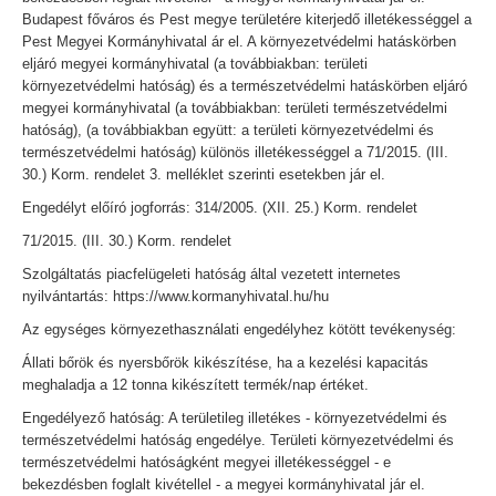
Budapest főváros és Pest megye területére kiterjedő illetékességgel a
Pest Megyei Kormányhivatal ár el. A környezetvédelmi hatáskörben
eljáró megyei kormányhivatal (a továbbiakban: területi
környezetvédelmi hatóság) és a természetvédelmi hatáskörben eljáró
megyei kormányhivatal (a továbbiakban: területi természetvédelmi
hatóság), (a továbbiakban együtt: a területi környezetvédelmi és
természetvédelmi hatóság) különös illetékességgel a 71/2015. (III.
30.) Korm. rendelet 3. melléklet szerinti esetekben jár el.
Engedélyt előíró jogforrás: 314/2005. (XII. 25.) Korm. rendelet
71/2015. (III. 30.) Korm. rendelet
Szolgáltatás piacfelügeleti hatóság által vezetett internetes
nyilvántartás: https://www.kormanyhivatal.hu/hu
Az egységes környezethasználati engedélyhez kötött tevékenység:
Állati bőrök és nyersbőrök kikészítése, ha a kezelési kapacitás
meghaladja a 12 tonna kikészített termék/nap értéket.
Engedélyező hatóság: A területileg illetékes - környezetvédelmi és
természetvédelmi hatóság engedélye. Területi környezetvédelmi és
természetvédelmi hatóságként megyei illetékességgel - e
bekezdésben foglalt kivétellel - a megyei kormányhivatal jár el.