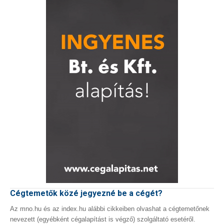
Cégtemetők közé jegyezné be a cégét?
Az mno.hu és az index.hu alábbi cikkeiben olvashat a cégtemetőnek
nevezett (egyébként cégalapítást is végző) szolgáltató esetéről.