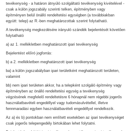
tevékenység - a határon átnyúló szolgáltató tevékenység kivételével -
csak a külön jogszabály szerinti telken, építményben vagy
építményen belül önálló rendeltetési egységben (a továbbiakban
együtt: telep) az R.-ben meghatározottak szerint folytatható.
A tevékenység megkezdésére irányuló szándék bejelentését követően
folytatható
a) az 1. mellékletben meghatározott ipari tevékenység
Bejelentést előíró jogforrás:
b) a 2. mellékletben meghatározott ipari tevékenység
ba) a külön jogszabályban ipari területként meghatározott területen,
valamint
bb) nem ipari területen akkor, ha a telepként szolgáló építmény vagy
építményben az önálló rendeltetési egység a tevékenység
végzésének megfelelő rendeltetésre 6 hónapnál nem régebbi jogerős
használatbavételi engedéllyel vagy tudomásulvétellel, illetve
fennmaradási egyben használatbavételi engedéllyel rendelkezik.
Az a) és b) pontokban nem említett esetekben az ipari tevékenységet
csak jogerős telepengedély birtokában lehet folytatni.