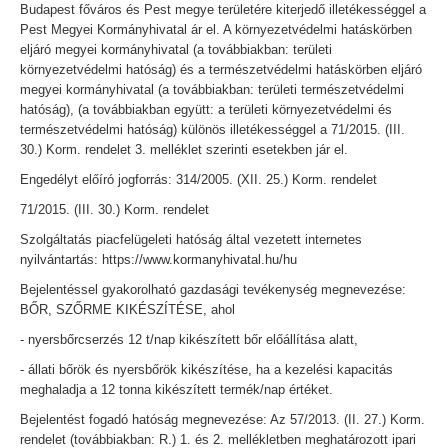
Budapest főváros és Pest megye területére kiterjedő illetékességgel a
Pest Megyei Kormányhivatal ár el. A környezetvédelmi hatáskörben
eljáró megyei kormányhivatal (a továbbiakban: területi
környezetvédelmi hatóság) és a természetvédelmi hatáskörben eljáró
megyei kormányhivatal (a továbbiakban: területi természetvédelmi
hatóság), (a továbbiakban együtt: a területi környezetvédelmi és
természetvédelmi hatóság) különös illetékességgel a 71/2015. (III.
30.) Korm. rendelet 3. melléklet szerinti esetekben jár el.
Engedélyt előíró jogforrás: 314/2005. (XII. 25.) Korm. rendelet
71/2015. (III. 30.) Korm. rendelet
Szolgáltatás piacfelügeleti hatóság által vezetett internetes
nyilvántartás: https://www.kormanyhivatal.hu/hu
Bejelentéssel gyakorolható gazdasági tevékenység megnevezése:
BŐR, SZŐRME KIKÉSZÍTÉSE, ahol
- nyersbőrcserzés 12 t/nap kikészített bőr előállítása alatt,
- állati bőrök és nyersbőrök kikészítése, ha a kezelési kapacitás
meghaladja a 12 tonna kikészített termék/nap értéket.
Bejelentést fogadó hatóság megnevezése: Az 57/2013. (II. 27.) Korm.
rendelet (továbbiakban: R.) 1. és 2. mellékletben meghatározott ipari