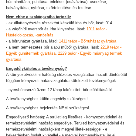
hústalanítása, puhítása, érlelése, (csávázása), cserzése,
halványítása, nyírása, szőrtelenítése és festése
Nem ebbe a szakágazatba tartozik:
- az állattenyésztés részeként készülő irha és bőr, lásd: 014
- a vágóhídi nyersbőr és irha kinyerése, lásd:
1011 teáor -
Húsfeldolgozás, -tartósítás
- a bőrruházat gyártása, lásd:
1411 teáor - Bőrruházat gyártása
- a nem természetes bőr alapú műbőr gyártása, lásd:
2219 teáor -
Egyéb gumitermék gyártása
,
2229 teáor - Egyéb műanyag termék
gyártása
Engedélyköteles a tevékenység?
A környezetvédelmi hatóság előzetes vizsgálatban hozott döntésétől
függően környezeti hatásvizsgálatra kötelezett tevékenységek:
- nyersbőrcserző üzem 12 t/nap kikészített bőr előállításától
A tevékenységhez külön engedély szükséges!
A tevékenységhez bejelentés NEM szükséges!
Engedélyező hatóság: A területileg illetékes - környezetvédelmi és
természetvédelmi hatóság engedélye. Területi környezetvédelmi és
természetvédelmi hatóságként megyei illetékességgel - e
bekezdésben foglalt kivétellel - a megyei kormányhivatal jár el.