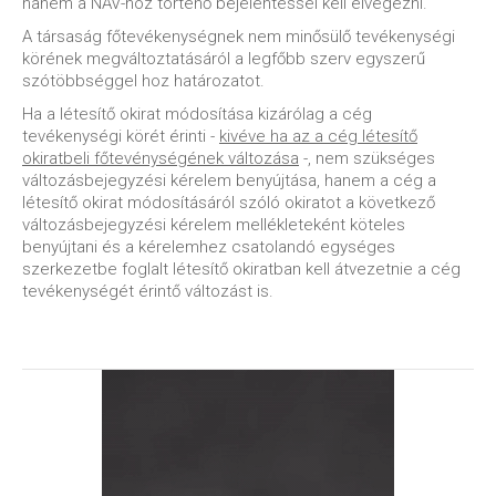
hanem a NAV-hoz történő bejelentéssel kell elvégezni.
A társaság főtevékenységnek nem minősülő tevékenységi
körének megváltoztatásáról a legfőbb szerv egyszerű
szótöbbséggel hoz határozatot.
Ha a létesítő okirat módosítása kizárólag a cég
tevékenységi körét érinti -
kivéve ha az a cég létesítő
okiratbeli főtevénységének változása
-, nem szükséges
változásbejegyzési kérelem benyújtása, hanem a cég a
létesítő okirat módosításáról szóló okiratot a következő
változásbejegyzési kérelem mellékleteként köteles
benyújtani és a kérelemhez csatolandó egységes
szerkezetbe foglalt létesítő okiratban kell átvezetnie a cég
tevékenységét érintő változást is.