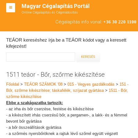
Magyar Cégalapítás Portál
Online Cégalapítás és Cégmódosítás
KFT ALAPÍTÁS
Cégalapítás info vonal:
+36 30 220 1100
BT ALAPÍTÁS
TEÁOR kereséshez írja be a TEÁOR kódot vagy a keresett
RT ALAPÍTÁS
kifejezést!
CÉGMÓDOSÍTÁS
ÁTALAKULÁS
1511 teáor - Bőr, szőrme kikészítése
TEÁOR SZÁMOK '08
Főoldal
>
TEÁOR SZÁMOK '08
>
015 - Vegyes gazdálkodás
>
151 -
Bőr, szőrme kikészítése; táskafélék, szíjazat gyártása
>
1511 - Bőr,
ENGEDÉLYKÖTELES
szőrme kikészítése
Ebbe a szakágazatba tartozik:
KAPCSOLAT
- az irha és bőr cserzése, festése és kikészítése
- a kikészített irhás cserzésű bőr, a pergamen-, a lakk- és a fémmel
IRODÁK
bevont bőr gyártása
- a bőr összeállítások gyártása
- a szőrmés nyersbőröknek a rajtuk lévő szőrrel együtt végzett