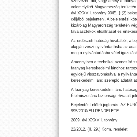
szervezet, aki, vagy amely a faanya
valamelyikét Magyarország területén
évi XXXVII. törvény 90/E. § (2) bekez
céljából bejelenteni. A bejelentési 
kizárólag Magyarország területén vé
faválasztékok előállítását és értékes
Az erdészeti hatóság hivatalból, a be
alapján veszi nyilvántartásba az adat
meg a nyilvántartásba vétel igazolás
Amennyiben a technikai azonosító s
faanyag kereskedelmi lánchoz tartoz
egyidejű visszavonásával a nyilvántart
kereskedelmi lánc szereplő adatait a
A faanyag kereskedelmi lánc hatóság
Élelmiszerlánc-biztonsági Hivatalt jelö
Bejelentést előíró jogforrás: AZ 
995/2010/EU RENDELETE
2009. évi XXXVII. törvény
22/2012. (II. 29.) Korm. rendelet