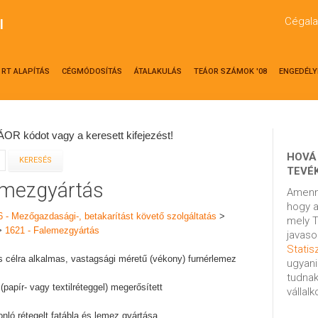
Cégala
l
RT ALAPÍTÁS
CÉGMÓDOSÍTÁS
ÁTALAKULÁS
TEÁOR SZÁMOK '08
ENGEDÉLY
OR kódot vagy a keresett kifejezést!
HOVÁ
TEVÉ
emezgyártás
Amenn
hogy a
6 - Mezőgazdasági-, betakarítást követő szolgáltatás
>
mely T
>
1621 - Falemezgyártás
javaso
Statisz
s célra alkalmas, vastagsági méretű (vékony) furnérlemez
ugyani
tudnak
 (papír- vagy textilréteggel) megerősített
vállal
sonló rétegelt fatábla és lemez gyártása