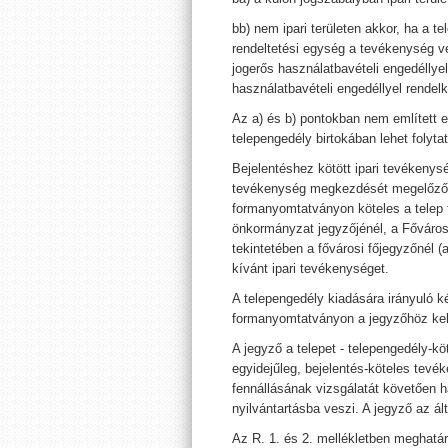
bb) nem ipari területen akkor, ha a 
rendeltetési egység a tevékenység v
jogerős használatbavételi engedéllye
használatbavételi engedéllyel rendelk
Az a) és b) pontokban nem említett 
telepengedély birtokában lehet folytat
Bejelentéshez kötött ipari tevékenysé
tevékenység megkezdését megelőzően
formanyomtatványon köteles a telep f
önkormányzat jegyzőjénél, a Fővárosi
tekintetében a fővárosi főjegyzőnél (a
kívánt ipari tevékenységet.
A telepengedély kiadására irányuló k
formanyomtatványon a jegyzőhöz kell
A jegyző a telepet - telepengedély-
egyidejűleg, bejelentés-köteles tevé
fennállásának vizsgálatát követően ha
nyilvántartásba veszi. A jegyző az ált
Az R. 1. és 2. mellékletben meghatár