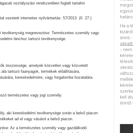
azati osztályozási rendszerében foglalt tartalmi
megvál
egysz
határo
al vezetett internetes nyilvántartás: 57/2013. (II. 27.)
Ha a l
kizáró
ági tevékenység megnevezése: Természetes személy vagy
érinti 
kedelmi lánchoz tartozó tevékenysége.
okirat
-, nem
kérele
létesí
lők összessége, amelyek közvetlen vagy közvetett
okirat
 alá tartozó faanyagok, termékek előállítására,
változ
olásárára, kereskedelmére, vagy forgalomba hozatalára.
mellék
kérel
szerke
hozó természetes vagy jogi személy.
kell á
érintő 
ly, aki kereskedelmi tevékenysége során a belső piacon
mékeket ad el vagy vásárol a belső piacon.
zése: Az a természetes személy vagy gazdálkodó