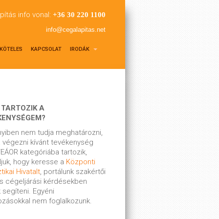
pítás info vonal:
+36 30 220 1100
info@cegalapitas.net
KÖTELES
KAPCSOLAT
IRODÁK
 TARTOZIK A
KENYSÉGEM?
yiben nem tudja meghatározni,
 végezni kívánt tevékenység
EÁOR kategóriába tartozik,
ljuk, hogy keresse a
Központi
tikai Hivatalt
, portálunk szakértői
s cégeljárási kérdésekben
 segíteni. Egyéni
kozásokkal nem foglalkozunk.