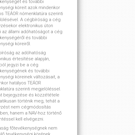
kenységét és további
nységi köreit azok mindenkor
os TEÁOR nómenklatúra szerinti
ölésével. A cégbíróság a cég
zésekor elektronikus úton
ti az állami adóhatóságot a cég
kenységéről és további
nységi köreiről.
bíróság az adóhatóság
onikus értesítése alapján,
lból jegyzi be a cég
ékenységének és további
nységi köreinek változásait, a
nkor hatályos TEÁOR
latúra szerinti megjelöléssel.
t bejegyzése és közzététele
tikusan történik meg, tehát a
yzést nem cégmódosítás
ben, hanem a NAV-hoz történő
ntéssel kell elvégezni.
saság főtevékenységnek nem
lő tevékenységi körének