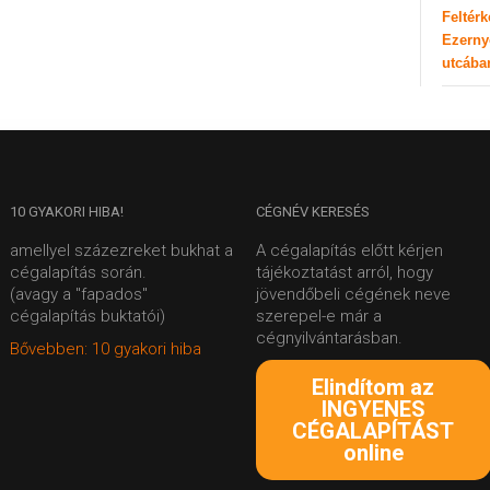
Feltér
Ezerny
utcába
10
GYAKORI HIBA!
CÉGNÉV
KERESÉS
amellyel százezreket bukhat a
A cégalapítás előtt kérjen
cégalapítás során.
tájékoztatást arról, hogy
(avagy a "fapados"
jövendőbeli cégének neve
cégalapítás buktatói)
szerepel-e már a
cégnyilvántarásban.
Bővebben: 10 gyakori hiba
Elindítom az
INGYENES
CÉGALAPÍTÁST
online