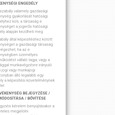
KENYSÉGI ENGEDÉLY
szabály valamely gazdasági
nység gyakorlását hatósági
lyhez köti, a társaság e
nységet a jogerős hatósági
ly alapján kezdheti meg.
bály által képesítéshez kötött
enységet a gazdasági társaság
végezhet, ha az e
enységben személyes
űködést vállaló tagja, vagy a
ággal munkavégzésre irányuló
i jogi vagy munkajogi
zonyban álló legalább egy
ly a képesítési követelménynek
el.
VÉKENYSÉG BEJEGYZÉSE /
MÓDOSÍTÁSA / BŐVÍTÉSE
gyzési kérelem benyújtásakor a
teles megjelölni