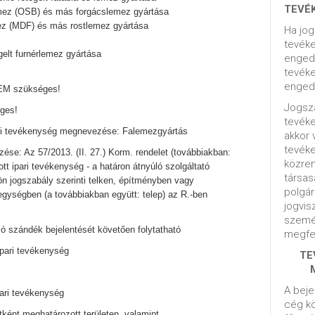
TEVÉ
lemez (OSB) és más forgácslemez gyártása
mez (MDF) és más rostlemez gyártása
Ha jog
tevéke
egelt furnérlemez gyártása
engedé
tevéke
engedé
NEM szükséges!
Jogsza
ges!
tevék
ági tevékenység megnevezése: Falemezgyártás
akkor 
tevék
se: Az 57/2013. (II. 27.) Korm. rendelet (továbbiakban:
közrem
tt ipari tevékenység - a határon átnyúló szolgáltató
társas
ön jogszabály szerinti telken, építményben vagy
polgár
 egységben (a továbbiakban együtt: telep) az R.-ben
jogvis
szemé
 szándék bejelentését követően folytatható
megfel
ipari tevékenység
TE
A beje
pari tevékenység
cég kö
etként meghatározott területen, valamint