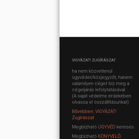
VIGYÁZAT!
ZUGÍRÁSZAT
ha nem közvetlenül
ügyvédet/közjegyzőt, hanem
valamilyen céget bíz meg a
cégeljárás lefolytatásával.
(A saját védelme érdekében
olvassa el összállításunkat)
Bővebben: VIGYÁZAT!
Zugírászat
Megbízható
ÜGYVÉD
keresés
Megbízható
KÖNYVELŐ