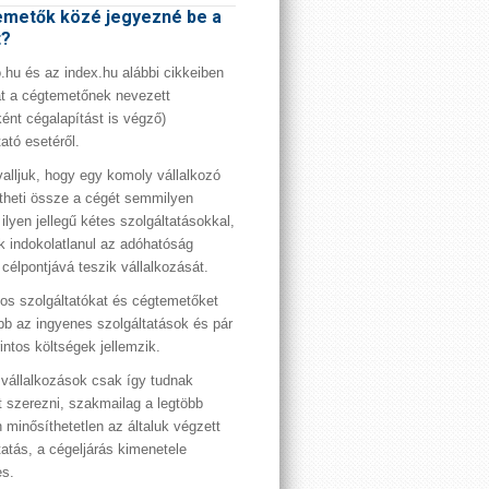
metők közé jegyezné be a
t?
hu és az index.hu alábbi cikkeiben
t a cégtemetőnek nevezett
ént cégalapítást is végző)
tató esetéről.
valljuk, hogy egy komoly vállalkozó
theti össze a cégét semmilyen
 ilyen jellegű kétes szolgáltatásokkal,
 indokolatlanul az adóhatóság
 célpontjává teszik vállalkozását.
os szolgáltatókat és cégtemetőket
bb az ingyenes szolgáltatások és pár
rintos költségek jellemzik.
vállalkozások csak így tudnak
t szerezni, szakmailag a legtöbb
 minősíthetetlen az általuk végzett
tatás, a cégeljárás kimenetele
es.