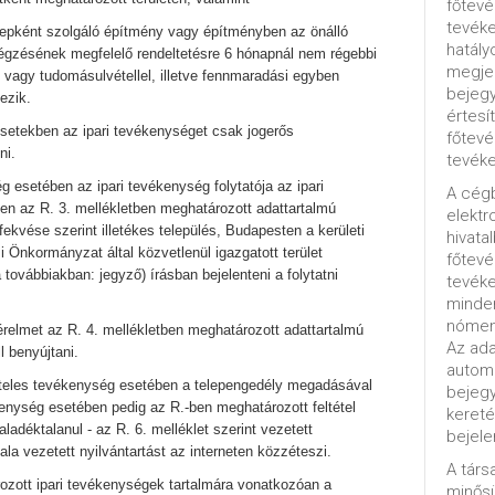
főtevé
tevéke
telepként szolgáló építmény vagy építményben az önálló
hatály
égzésének megfelelő rendeltetésre 6 hónapnál nem régebbi
megjel
l vagy tudomásulvétellel, illetve fennmaradási egyben
bejegy
ezik.
értesí
esetekben az ipari tevékenységet csak jogerős
főtevé
ni.
tevéke
g esetében az ipari tevékenység folytatója az ipari
A cég
 az R. 3. mellékletben meghatározott adattartalmú
elektr
ekvése szerint illetékes település, Budapesten a kerületi
hivata
 Önkormányzat által közvetlenül igazgatott terület
főtev
 továbbiakban: jegyző) írásban bejelenteni a folytatni
tevéke
minde
nómenk
érelmet az R. 4. mellékletben meghatározott adattartalmú
Az ada
 benyújtani.
automa
köteles tevékenység esetében a telepengedély megadásával
bejeg
kenység esetében pedig az R.-ben meghatározott feltétel
kereté
ladéktalanul - az R. 6. melléklet szerint vezetett
bejele
ala vezetett nyilvántartást az interneten közzéteszi.
A tár
ozott ipari tevékenységek tartalmára vonatkozóan a
minősü