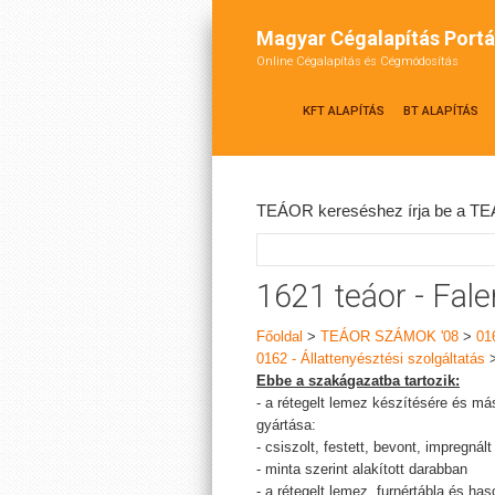
Magyar Cégalapítás Portá
Online Cégalapítás és Cégmódosítás
KFT ALAPÍTÁS
BT ALAPÍTÁS
TEÁOR kereséshez írja be a TEÁ
1621 teáor - Fal
Főoldal
>
TEÁOR SZÁMOK '08
>
01
0162 - Állattenyésztési szolgáltatás
Ebbe a szakágazatba tartozik:
- a rétegelt lemez készítésére és má
gyártása:
- csiszolt, festett, bevont, impregnált
- minta szerint alakított darabban
- a rétegelt lemez, furnértábla és ha