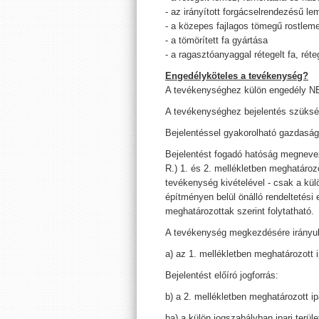
- az irányított forgácselrendezésű 
- a közepes fajlagos tömegű rostle
- a tömörített fa gyártása
- a ragasztóanyaggal rétegelt fa, rét
Engedélyköteles a tevékenység?
A tevékenységhez külön engedély 
A tevékenységhez bejelentés szüksé
Bejelentéssel gyakorolható gazdas
Bejelentést fogadó hatóság megnevezé
R.) 1. és 2. mellékletben meghatározo
tevékenység kivételével - csak a kül
építményen belül önálló rendeltetési
meghatározottak szerint folytatható.
A tevékenység megkezdésére irányuló
a) az 1. mellékletben meghatározott 
Bejelentést előíró jogforrás:
b) a 2. mellékletben meghatározott i
ba) a külön jogszabályban ipari terül