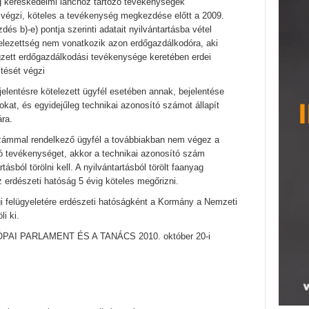
g kereskedelmi lánchoz tartozó tevékenységek
 végzi, köteles a tevékenység megkezdése előtt a 2009.
dés b)-e) pontja szerinti adatait nyilvántartásba vétel
kötelezettség nem vonatkozik azon erdőgazdálkodóra, aki
gzett erdőgazdálkodási tevékenysége keretében erdei
ítését végzi
jelentésre kötelezett ügyfél esetében annak, bejelentése
okat, és egyidejűleg technikai azonosító számot állapít
ára.
zámmal rendelkező ügyfél a továbbiakban nem végez a
ó tevékenységet, akkor a technikai azonosító szám
ásból törölni kell. A nyilvántartásból törölt faanyag
z erdészeti hatóság 5 évig köteles megőrizni.
i felügyeletére erdészeti hatóságként a Kormány a Nemzeti
li ki.
EURÓPAI PARLAMENT ÉS A TANÁCS 2010. október 20-i