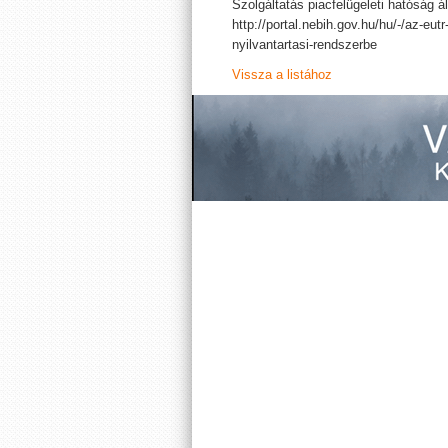
Szolgáltatás piacfelügeleti hatóság ál
http://portal.nebih.gov.hu/hu/-/az-eu
nyilvantartasi-rendszerbe
Vissza a listához