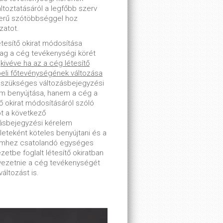
toztatásáról a legfőbb szerv
erű szótöbbséggel hoz
zatot.
étesítő okirat módosítása
lag a cég tevékenységi körét
-
kivéve ha az a cég létesítő
beli főtevénységének változása
 szükséges változásbejegyzési
m benyújtása, hanem a cég a
tő okirat módosításáról szóló
ot a következő
ásbejegyzési kérelem
leteként köteles benyújtani és a
emhez csatolandó egységes
zetbe foglalt létesítő okiratban
tvezetnie a cég tevékenységét
változást is.