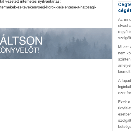
tal vezetett internetes nyilvántartás:
Cégte
tr-termekek-es-tevekenysegi-korok-bejelentese-a-hatosagi-
cégé
Az mno.
olvasha
(egyébk
szolgál
Mi azt 
nem kö
szinten
amelyek
kiemelt
A fapad
leginká
ezer fo
Ezek a 
ügyfele
esetben
szolgál
kétség