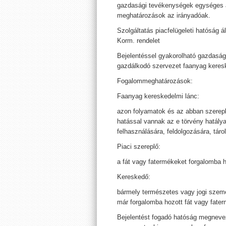
gazdasági tevékenységek egységes ág
meghatározások az irányadóak.
Szolgáltatás piacfelügeleti hatóság ált
Korm. rendelet
Bejelentéssel gyakorolható gazdas
gazdálkodó szervezet faanyag keres
Fogalommeghatározások:
Faanyag kereskedelmi lánc:
azon folyamatok és az abban szerep
hatással vannak az e törvény hatálya
felhasználására, feldolgozására, tár
Piaci szereplő:
a fát vagy fatermékeket forgalomba 
Kereskedő:
bármely természetes vagy jogi szemé
már forgalomba hozott fát vagy fater
Bejelentést fogadó hatóság megneve