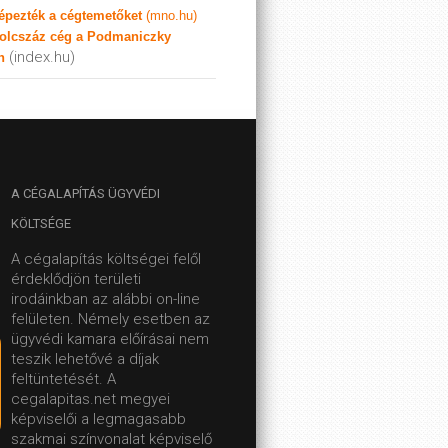
képezték a cégtemetőket
(mno.hu)
olcszáz cég a Podmaniczky
(index.hu)
n
A
CÉGALAPÍTÁS ÜGYVÉDI
KÖLTSÉGE
A cégalapítás költségei felől
érdeklődjön területi
irodáinkban az alábbi on-line
felületen.
Némely esetben az
ügyvédi kamara előírásai nem
teszik lehetővé a díjak
feltüntetését. A
cegalapitas.net megyei
képviselői a legmagasabb
szakmai színvonalat képviselő