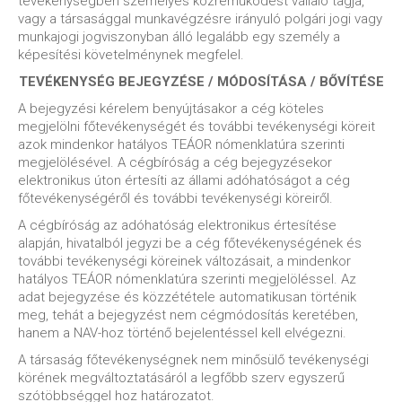
tevékenységben személyes közreműködést vállaló tagja,
vagy a társasággal munkavégzésre irányuló polgári jogi vagy
munkajogi jogviszonyban álló legalább egy személy a
képesítési követelménynek megfelel.
TEVÉKENYSÉG BEJEGYZÉSE / MÓDOSÍTÁSA / BŐVÍTÉSE
A bejegyzési kérelem benyújtásakor a cég köteles
megjelölni főtevékenységét és további tevékenységi köreit
azok mindenkor hatályos TEÁOR nómenklatúra szerinti
megjelölésével. A cégbíróság a cég bejegyzésekor
elektronikus úton értesíti az állami adóhatóságot a cég
főtevékenységéről és további tevékenységi köreiről.
A cégbíróság az adóhatóság elektronikus értesítése
alapján, hivatalból jegyzi be a cég főtevékenységének és
további tevékenységi köreinek változásait, a mindenkor
hatályos TEÁOR nómenklatúra szerinti megjelöléssel. Az
adat bejegyzése és közzététele automatikusan történik
meg, tehát a bejegyzést nem cégmódosítás keretében,
hanem a NAV-hoz történő bejelentéssel kell elvégezni.
A társaság főtevékenységnek nem minősülő tevékenységi
körének megváltoztatásáról a legfőbb szerv egyszerű
szótöbbséggel hoz határozatot.