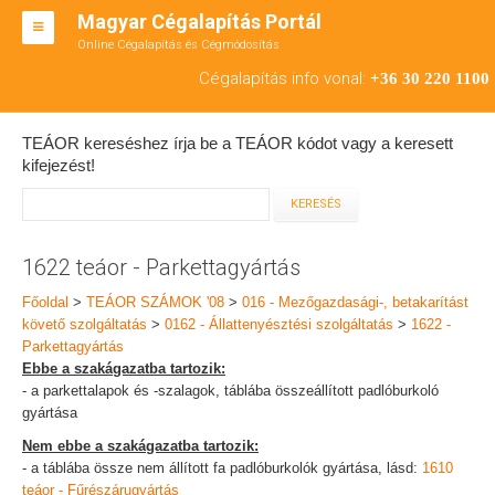
Magyar Cégalapítás Portál
Online Cégalapítás és Cégmódosítás
KFT ALAPÍTÁS
Cégalapítás info vonal:
+36 30 220 1100
BT ALAPÍTÁS
TEÁOR kereséshez írja be a TEÁOR kódot vagy a keresett
RT ALAPÍTÁS
kifejezést!
CÉGMÓDOSÍTÁS
ÁTALAKULÁS
1622 teáor - Parkettagyártás
TEÁOR SZÁMOK '08
Főoldal
>
TEÁOR SZÁMOK '08
>
016 - Mezőgazdasági-, betakarítást
követő szolgáltatás
>
0162 - Állattenyésztési szolgáltatás
>
1622 -
ENGEDÉLYKÖTELES
Parkettagyártás
Ebbe a szakágazatba tartozik:
KAPCSOLAT
- a parkettalapok és -szalagok, táblába összeállított padlóburkoló
gyártása
IRODÁK
Nem ebbe a szakágazatba tartozik:
- a táblába össze nem állított fa padlóburkolók gyártása, lásd:
1610
teáor - Fűrészárugyártás