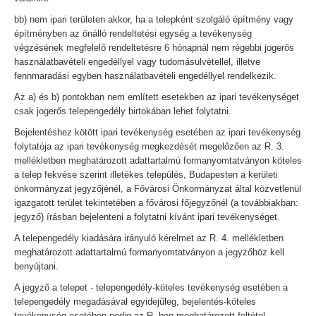
bb) nem ipari területen akkor, ha a telepként szolgáló építmény vagy
építményben az önálló rendeltetési egység a tevékenység
végzésének megfelelő rendeltetésre 6 hónapnál nem régebbi jogerős
használatbavételi engedéllyel vagy tudomásulvétellel, illetve
fennmaradási egyben használatbavételi engedéllyel rendelkezik.
Az a) és b) pontokban nem említett esetekben az ipari tevékenységet
csak jogerős telepengedély birtokában lehet folytatni.
Bejelentéshez kötött ipari tevékenység esetében az ipari tevékenység
folytatója az ipari tevékenység megkezdését megelőzően az R. 3.
mellékletben meghatározott adattartalmú formanyomtatványon köteles
a telep fekvése szerint illetékes település, Budapesten a kerületi
önkormányzat jegyzőjénél, a Fővárosi Önkormányzat által közvetlenül
igazgatott terület tekintetében a fővárosi főjegyzőnél (a továbbiakban:
jegyző) írásban bejelenteni a folytatni kívánt ipari tevékenységet.
A telepengedély kiadására irányuló kérelmet az R. 4. mellékletben
meghatározott adattartalmú formanyomtatványon a jegyzőhöz kell
benyújtani.
A jegyző a telepet - telepengedély-köteles tevékenység esetében a
telepengedély megadásával egyidejűleg, bejelentés-köteles
tevékenység esetében pedig az R.-ben meghatározott feltétel