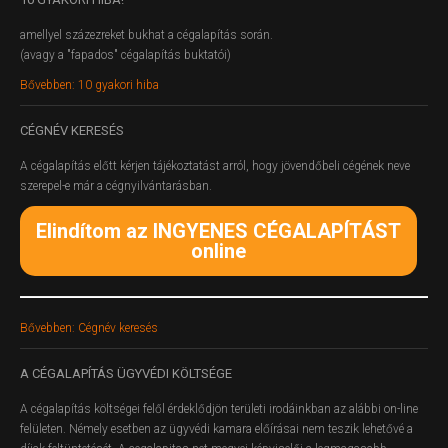
amellyel százezreket bukhat a cégalapítás során.
(avagy a "fapados" cégalapítás buktatói)
Bővebben: 10 gyakori hiba
CÉGNÉV
KERESÉS
A cégalapítás előtt kérjen tájékoztatást arról, hogy jövendőbeli cégének neve
szerepel-e már a cégnyilvántarásban.
Elindítom az INGYENES CÉGALAPÍTÁST
online
Bővebben: Cégnév keresés
A
CÉGALAPÍTÁS ÜGYVÉDI KÖLTSÉGE
A cégalapítás költségei felől érdeklődjön területi irodáinkban az alábbi on-line
felületen.
Némely esetben az ügyvédi kamara előírásai nem teszik lehetővé a