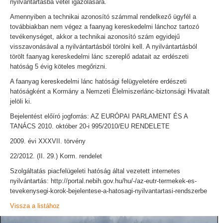
nyilvántartásba vétel igazolására.
Amennyiben a technikai azonosító számmal rendelkező ügyfél a
továbbiakban nem végez a faanyag kereskedelmi lánchoz tartozó
tevékenységet, akkor a technikai azonosító szám egyidejű
visszavonásával a nyilvántartásból törölni kell. A nyilvántartásból
törölt faanyag kereskedelmi lánc szereplő adatait az erdészeti
hatóság 5 évig köteles megőrizni.
A faanyag kereskedelmi lánc hatósági felügyeletére erdészeti
hatóságként a Kormány a Nemzeti Élelmiszerlánc-biztonsági Hivatalt
jelöli ki.
Bejelentést előíró jogforrás: AZ EURÓPAI PARLAMENT ÉS A
TANÁCS 2010. október 20-i 995/2010/EU RENDELETE
2009. évi XXXVII. törvény
22/2012. (II. 29.) Korm. rendelet
Szolgáltatás piacfelügeleti hatóság által vezetett internetes
nyilvántartás: http://portal.nebih.gov.hu/hu/-/az-eutr-termekek-es-
tevekenysegi-korok-bejelentese-a-hatosagi-nyilvantartasi-rendszerbe
Vissza a listához