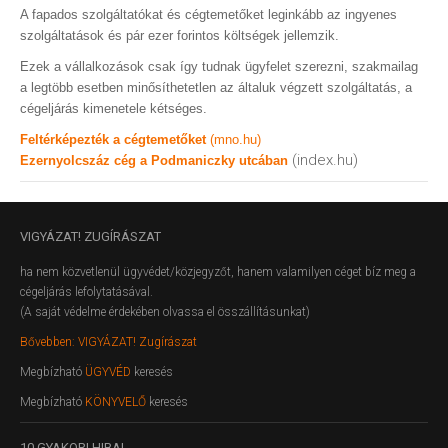
A fapados szolgáltatókat és cégtemetőket leginkább az ingyenes
szolgáltatások és pár ezer forintos költségek jellemzik.
Ezek a vállalkozások csak így tudnak ügyfelet szerezni, szakmailag
a legtöbb esetben minősíthetetlen az általuk végzett szolgáltatás, a
cégeljárás kimenetele kétséges.
Feltérképezték a cégtemetőket
(mno.hu)
(index.hu)
Ezernyolcszáz cég a Podmaniczky utcában
VIGYÁZAT!
ZUGÍRÁSZAT
ha nem közvetlenül ügyvédet/közjegyzőt, hanem valamilyen céget bíz meg a
cégeljárás lefolytatásával.
(A saját védelme érdekében olvassa el összállításunkat)
Bővebben: VIGYÁZAT! Zugírászat
Megbízható
ÜGYVÉD
keresés
Megbízható
KÖNYVELŐ
keresés
10
GYAKORI HIBA!