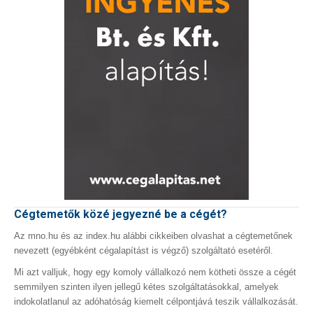
Cégtemetők közé jegyezné be a cégét?
Az mno.hu és az index.hu alábbi cikkeiben olvashat a cégtemetőnek
nevezett (egyébként cégalapítást is végző) szolgáltató esetéről.
Mi azt valljuk, hogy egy komoly vállalkozó nem kötheti össze a cégét
semmilyen szinten ilyen jellegű kétes szolgáltatásokkal, amelyek
indokolatlanul az adóhatóság kiemelt célpontjává teszik vállalkozását.