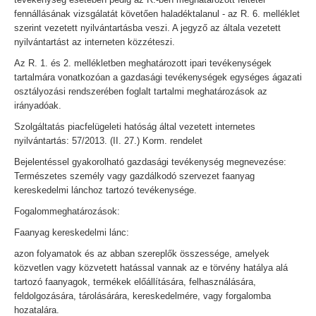
fennállásának vizsgálatát követően haladéktalanul - az R. 6. melléklet
szerint vezetett nyilvántartásba veszi. A jegyző az általa vezetett
nyilvántartást az interneten közzéteszi.
Az R. 1. és 2. mellékletben meghatározott ipari tevékenységek
tartalmára vonatkozóan a gazdasági tevékenységek egységes ágazati
osztályozási rendszerében foglalt tartalmi meghatározások az
irányadóak.
Szolgáltatás piacfelügeleti hatóság által vezetett internetes
nyilvántartás: 57/2013. (II. 27.) Korm. rendelet
Bejelentéssel gyakorolható gazdasági tevékenység megnevezése:
Természetes személy vagy gazdálkodó szervezet faanyag
kereskedelmi lánchoz tartozó tevékenysége.
Fogalommeghatározások:
Faanyag kereskedelmi lánc:
azon folyamatok és az abban szereplők összessége, amelyek
közvetlen vagy közvetett hatással vannak az e törvény hatálya alá
tartozó faanyagok, termékek előállítására, felhasználására,
feldolgozására, tárolásárára, kereskedelmére, vagy forgalomba
hozatalára.