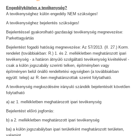
Engedélyköteles a tevékenység?
A tevékenységhez külön engedély NEM szükséges!
A tevékenységhez bejelentés szükséges!
Bejelentéssel gyakorolható gazdasági tevékenység megnevezése:
Parkettagyártás
Bejelentést fogadó hatóság megnevezése: Az 57/2013. (II. 27.) Korm.
rendelet (továbbiakban: R.) 1. és 2. mellékletben meghatározott ipari
tevékenység - a határon átnyúló szolgáltató tevékenység kivételével -
csak a külön jogszabály szerinti telken, építményben vagy
építményen belül önálló rendeltetési egységben (a továbbiakban
együtt: telep) az R.-ben meghatározottak szerint folytatható.
A tevékenység megkezdésére irányuló szándék bejelentését követően
folytatható
a) az 1. mellékletben meghatározott ipari tevékenység
Bejelentést előíró jogforrás:
b) a 2. mellékletben meghatározott ipari tevékenység
ba) a külön jogszabályban ipari területként meghatározott területen,
valamint