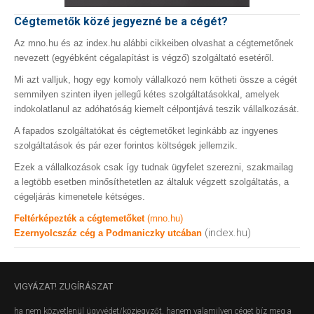
Cégtemetők közé jegyezné be a cégét?
Az mno.hu és az index.hu alábbi cikkeiben olvashat a cégtemetőnek
nevezett (egyébként cégalapítást is végző) szolgáltató esetéről.
Mi azt valljuk, hogy egy komoly vállalkozó nem kötheti össze a cégét
semmilyen szinten ilyen jellegű kétes szolgáltatásokkal, amelyek
indokolatlanul az adóhatóság kiemelt célpontjává teszik vállalkozását.
A fapados szolgáltatókat és cégtemetőket leginkább az ingyenes
szolgáltatások és pár ezer forintos költségek jellemzik.
Ezek a vállalkozások csak így tudnak ügyfelet szerezni, szakmailag
a legtöbb esetben minősíthetetlen az általuk végzett szolgáltatás, a
cégeljárás kimenetele kétséges.
Feltérképezték a cégtemetőket
(mno.hu)
(index.hu)
Ezernyolcszáz cég a Podmaniczky utcában
VIGYÁZAT!
ZUGÍRÁSZAT
ha nem közvetlenül ügyvédet/közjegyzőt, hanem valamilyen céget bíz meg a