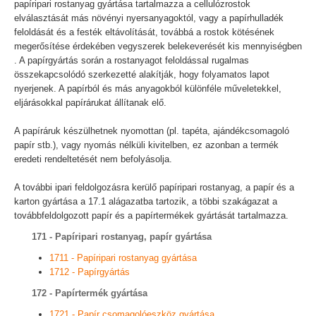
papíripari rostanyag gyártása tartalmazza a cellulózrostok
elválasztását más növényi nyersanyagoktól, vagy a papírhulladék
feloldását és a festék eltávolítását, továbbá a rostok kötésének
megerősítése érdekében vegyszerek belekeverését kis mennyiségben
. A papírgyártás során a rostanyagot feloldással rugalmas
összekapcsolódó szerkezetté alakítják, hogy folyamatos lapot
nyerjenek. A papírból és más anyagokból különféle műveletekkel,
eljárásokkal papírárukat állítanak elő.
A papíráruk készülhetnek nyomottan (pl. tapéta, ajándékcsomagoló
papír stb.), vagy nyomás nélküli kivitelben, ez azonban a termék
eredeti rendeltetését nem befolyásolja.
A további ipari feldolgozásra kerülő papíripari rostanyag, a papír és a
karton gyártása a 17.1 alágazatba tartozik, a többi szakágazat a
továbbfeldolgozott papír és a papírtermékek gyártását tartalmazza.
171 - Papíripari rostanyag, papír gyártása
1711 - Papíripari rostanyag gyártása
1712 - Papírgyártás
172 - Papírtermék gyártása
1721 - Papír csomagolóeszköz gyártása