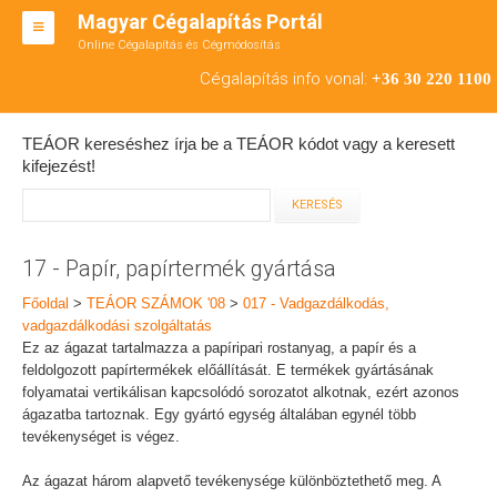
Magyar Cégalapítás Portál
Online Cégalapítás és Cégmódosítás
KFT ALAPÍTÁS
Cégalapítás info vonal:
+36 30 220 1100
BT ALAPÍTÁS
TEÁOR kereséshez írja be a TEÁOR kódot vagy a keresett
RT ALAPÍTÁS
kifejezést!
CÉGMÓDOSÍTÁS
ÁTALAKULÁS
17 - Papír, papírtermék gyártása
TEÁOR SZÁMOK '08
Főoldal
>
TEÁOR SZÁMOK '08
>
017 - Vadgazdálkodás,
vadgazdálkodási szolgáltatás
ENGEDÉLYKÖTELES
Ez az ágazat tartalmazza a papíripari rostanyag, a papír és a
feldolgozott papírtermékek előállítását. E termékek gyártásának
KAPCSOLAT
folyamatai vertikálisan kapcsolódó sorozatot alkotnak, ezért azonos
ágazatba tartoznak. Egy gyártó egység általában egynél több
IRODÁK
tevékenységet is végez.
Az ágazat három alapvető tevékenysége különböztethető meg. A