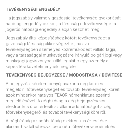
TEVÉKENYSÉGI ENGEDÉLY
Ha jogszabály valamely gazdasági tevékenység gyakorlását
hatósági engedélyhez köti, a társaság e tevékenységet a
jogerős hatósági engedély alapján kezdheti meg.
Jogszabály által képesítéshez kötött tevékenységet a
gazdasági társaság akkor végezhet, ha az e
tevékenységben személyes közreműködést vállaló tagja,
vagy a társasággal munkavégzésre irányuló polgári jogi vagy
munkajogi jogviszonyban álló legalább egy személy a
képesítési követelménynek megfelel.
TEVÉKENYSÉG BEJEGYZÉSE / MÓDOSÍTÁSA / BŐVÍTÉSE
A bejegyzési kérelem benyújtásakor a cég köteles
megjelölni főtevékenységét és további tevékenységi köreit
azok mindenkor hatályos TEÁOR nómenklatúra szerinti
megjelölésével. A cégbíróság a cég bejegyzésekor
elektronikus úton értesíti az állami adóhatóságot a cég
főtevékenységéről és további tevékenységi köreiről.
A cégbíróság az adóhatóság elektronikus értesítése
alapján, hivatalból jegyzi be a cég főtevékenységének és