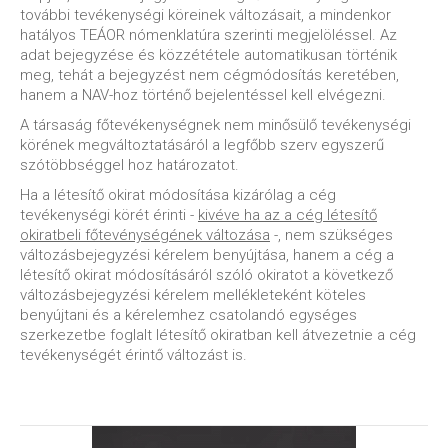
további tevékenységi köreinek változásait, a mindenkor
hatályos TEÁOR nómenklatúra szerinti megjelöléssel. Az
adat bejegyzése és közzététele automatikusan történik
meg, tehát a bejegyzést nem cégmódosítás keretében,
hanem a NAV-hoz történő bejelentéssel kell elvégezni.
A társaság főtevékenységnek nem minősülő tevékenységi
körének megváltoztatásáról a legfőbb szerv egyszerű
szótöbbséggel hoz határozatot.
Ha a létesítő okirat módosítása kizárólag a cég
tevékenységi körét érinti -
kivéve ha az a cég létesítő
okiratbeli főtevénységének változása
-, nem szükséges
változásbejegyzési kérelem benyújtása, hanem a cég a
létesítő okirat módosításáról szóló okiratot a következő
változásbejegyzési kérelem mellékleteként köteles
benyújtani és a kérelemhez csatolandó egységes
szerkezetbe foglalt létesítő okiratban kell átvezetnie a cég
tevékenységét érintő változást is.