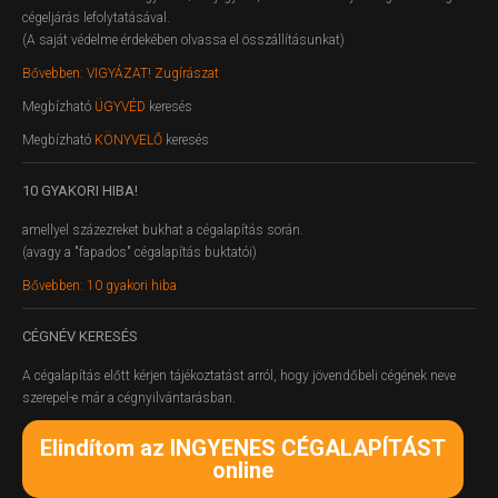
cégeljárás lefolytatásával.
(A saját védelme érdekében olvassa el összállításunkat)
Bővebben: VIGYÁZAT! Zugírászat
Megbízható
ÜGYVÉD
keresés
Megbízható
KÖNYVELŐ
keresés
10
GYAKORI HIBA!
amellyel százezreket bukhat a cégalapítás során.
(avagy a "fapados" cégalapítás buktatói)
Bővebben: 10 gyakori hiba
CÉGNÉV
KERESÉS
A cégalapítás előtt kérjen tájékoztatást arról, hogy jövendőbeli cégének neve
szerepel-e már a cégnyilvántarásban.
Elindítom az INGYENES CÉGALAPÍTÁST
online