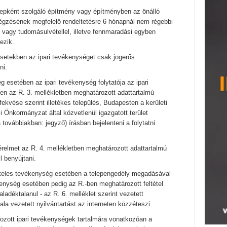
telepként szolgáló építmény vagy építményben az önálló
égzésének megfelelő rendeltetésre 6 hónapnál nem régebbi
l vagy tudomásulvétellel, illetve fennmaradási egyben
ezik.
esetekben az ipari tevékenységet csak jogerős
ni.
g esetében az ipari tevékenység folytatója az ipari
 az R. 3. mellékletben meghatározott adattartalmú
ekvése szerint illetékes település, Budapesten a kerületi
 Önkormányzat által közvetlenül igazgatott terület
 továbbiakban: jegyző) írásban bejelenteni a folytatni
érelmet az R. 4. mellékletben meghatározott adattartalmú
 benyújtani.
köteles tevékenység esetében a telepengedély megadásával
kenység esetében pedig az R.-ben meghatározott feltétel
ladéktalanul - az R. 6. melléklet szerint vezetett
ala vezetett nyilvántartást az interneten közzéteszi.
ozott ipari tevékenységek tartalmára vonatkozóan a