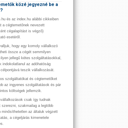
metők közé jegyezné be a
t?
hu és az index.hu alábbi cikkeiben
t a cégtemetőnek nevezett
ént cégalapítást is végző)
tató esetéről.
valljuk, hogy egy komoly vállalkozó
theti össze a cégét semmilyen
 ilyen jellegű kétes szolgáltatásokkal,
 indokolatlanul az adóhatóság
 célpontjává teszik vállalkozását.
os szolgáltatókat és cégtemetőket
bb az ingyenes szolgáltatások és pár
rintos költségek jellemzik.
vállalkozások csak így tudnak
t szerezni, szakmailag a legtöbb
 minősíthetetlen az általuk végzett
tatás, a cégeljárás kimenetele
es.