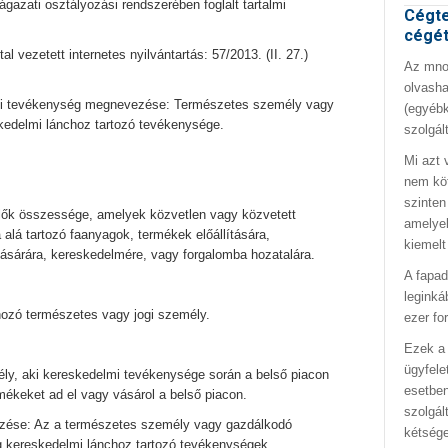
azati osztályozási rendszerében foglalt tartalmi
Cégte
cégé
al vezetett internetes nyilvántartás: 57/2013. (II. 27.)
Az mno.
olvasha
ági tevékenység megnevezése: Természetes személy vagy
(egyébk
kedelmi lánchoz tartozó tevékenysége.
szolgál
Mi azt 
nem kö
szinten
lők összessége, amelyek közvetlen vagy közvetett
amelyek
 alá tartozó faanyagok, termékek előállítására,
kiemelt
olásárára, kereskedelmére, vagy forgalomba hozatalára.
A fapad
leginká
hozó természetes vagy jogi személy.
ezer fo
Ezek a 
ügyfele
ly, aki kereskedelmi tevékenysége során a belső piacon
esetben
mékeket ad el vagy vásárol a belső piacon.
szolgál
zése: Az a természetes személy vagy gazdálkodó
kétség
g kereskedelmi lánchoz tartozó tevékenységek