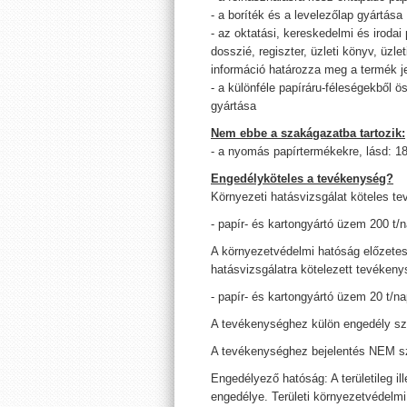
- a boríték és a levelezőlap gyártása
- az oktatási, kereskedelmi és irodai
dosszié, regiszter, üzleti könyv, üz
információ határozza meg a termék je
- a különféle papíráru-féleségekből ö
gyártása
Nem ebbe a szakágazatba tartozik:
- a nyomás papírtermékekre, lásd: 1
Engedélyköteles a tevékenység?
Környezeti hatásvizsgálat köteles t
- papír- és kartongyártó üzem 200 t/
A környezetvédelmi hatóság előzetes
hatásvizsgálatra kötelezett tevékeny
- papír- és kartongyártó üzem 20 t/n
A tevékenységhez külön engedély s
A tevékenységhez bejelentés NEM s
Engedélyező hatóság: A területileg i
engedélye. Területi környezetvédelm