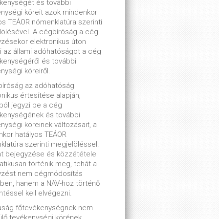
kenységét és további
nységi köreit azok mindenkor
os TEÁOR nómenklatúra szerinti
ölésével. A cégbíróság a cég
zésekor elektronikus úton
ti az állami adóhatóságot a cég
kenységéről és további
nységi köreiről.
bíróság az adóhatóság
onikus értesítése alapján,
lból jegyzi be a cég
ékenységének és további
nységi köreinek változásait, a
nkor hatályos TEÁOR
latúra szerinti megjelöléssel.
t bejegyzése és közzététele
tikusan történik meg, tehát a
yzést nem cégmódosítás
ben, hanem a NAV-hoz történő
ntéssel kell elvégezni.
saság főtevékenységnek nem
lő tevékenységi körének