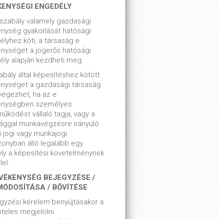
KENYSÉGI ENGEDÉLY
szabály valamely gazdasági
nység gyakorlását hatósági
lyhez köti, a társaság e
nységet a jogerős hatósági
ly alapján kezdheti meg.
bály által képesítéshez kötött
enységet a gazdasági társaság
végezhet, ha az e
enységben személyes
űködést vállaló tagja, vagy a
ággal munkavégzésre irányuló
i jogi vagy munkajogi
zonyban álló legalább egy
ly a képesítési követelménynek
el.
VÉKENYSÉG BEJEGYZÉSE /
MÓDOSÍTÁSA / BŐVÍTÉSE
gyzési kérelem benyújtásakor a
teles megjelölni