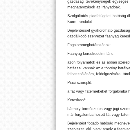
gazdasági tevékenységek egységes ág
meghatározások az irányadóak.
Szolgáltatás piacfelügeleti hatóság ált
Korm. rendelet
Bejelentéssel gyakorolható gazdas
gazdálkodó szervezet faanyag keres
Fogalommeghatározások:
Faanyag kereskedelmi lánc:
azon folyamatok és az abban szerep
hatással vannak az e törvény hatálya
felhasználására, feldolgozására, tár
Piaci szereplő:
a fát vagy fatermékeket forgalomba 
Kereskedő:
bármely természetes vagy jogi szemé
már forgalomba hozott fát vagy fater
Bejelentést fogadó hatóság megneve
szervezet, aki, vagy amely a faanya