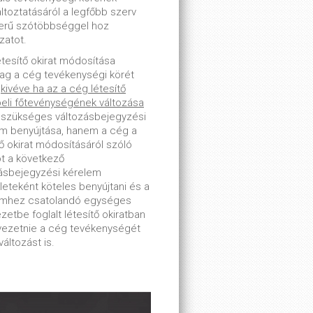
toztatásáról a legfőbb szerv
erű szótöbbséggel hoz
zatot.
étesítő okirat módosítása
lag a cég tevékenységi körét
-
kivéve ha az a cég létesítő
beli főtevénységének változása
 szükséges változásbejegyzési
m benyújtása, hanem a cég a
tő okirat módosításáról szóló
ot a következő
ásbejegyzési kérelem
leteként köteles benyújtani és a
emhez csatolandó egységes
zetbe foglalt létesítő okiratban
tvezetnie a cég tevékenységét
változást is.