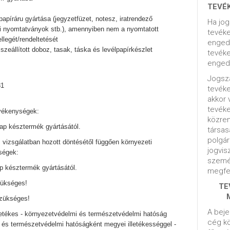
TEVÉ
 papíráru gyártása (jegyzetfüzet, notesz, iratrendező
Ha jog
leti nyomtatványok stb.), amennyiben nem a nyomtatott
tevéke
llegét/rendeltetését
engedé
sszeállított doboz, tasak, táska és levélpapírkészlet
tevéke
engedé
Jogsza
81
tevék
akkor 
tevék
evékenységek:
közrem
nap késztermék gyártásától.
társas
polgár
 vizsgálatban hozott döntésétől függően környezeti
jogvis
ségek:
szemé
ap késztermék gyártásától.
megfel
zükséges!
TE
zükséges!
A beje
lletékes - környezetvédelmi és természetvédelmi hatóság
cég kö
i és természetvédelmi hatóságként megyei illetékességgel -