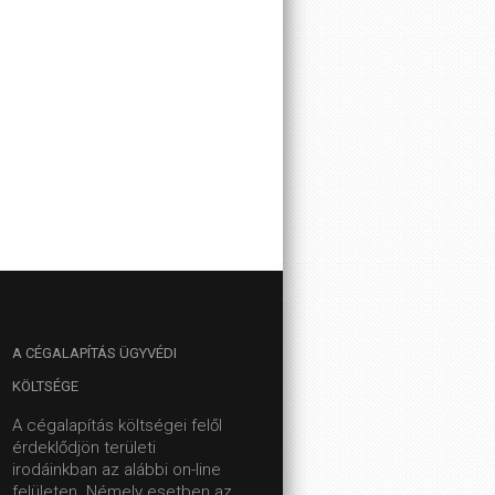
A
CÉGALAPÍTÁS ÜGYVÉDI
KÖLTSÉGE
A cégalapítás költségei felől
érdeklődjön területi
irodáinkban az alábbi on-line
felületen.
Némely esetben az