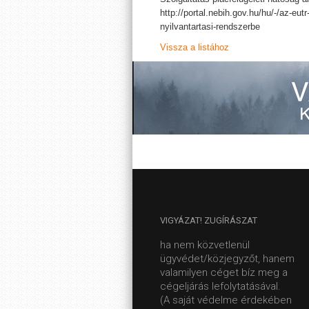
http://portal.nebih.gov.hu/hu/-/az-eu
nyilvantartasi-rendszerbe
Vissza a listához
VIGYÁZAT!
ZUGÍRÁSZAT
ha nem közvetlenül
ügyvédet/közjegyzőt, hanem
valamilyen céget bíz meg a
cégeljárás lefolytatásával.
(A saját védelme érdekében