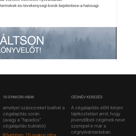
tr-termekek-es-tevekenysegi-korok-bejelentese-a-hatosagi-
10
GYAKORI HIBA!
CÉGNÉV
KERESÉS
amellyel százezreket bukhat a
A cégalapítás előtt kérjen
cégalapítás során.
tájékoztatást arról, hogy
(avagy a "fapados"
jövendőbeli cégének neve
cégalapítás buktatói)
szerepel-e már a
cégnyilvántarásban.
Bővebben: 10 gyakori hiba