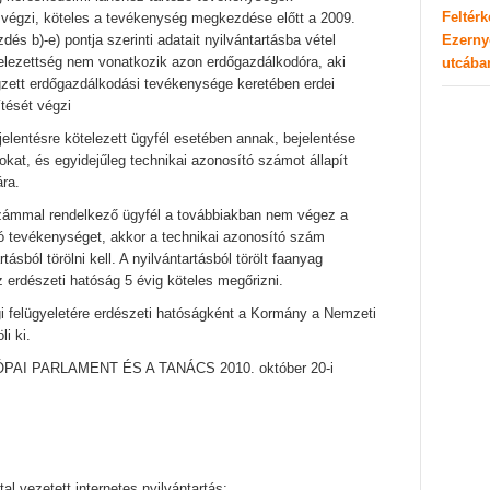
Feltér
 végzi, köteles a tevékenység megkezdése előtt a 2009.
Ezerny
dés b)-e) pontja szerinti adatait nyilvántartásba vétel
kötelezettség nem vonatkozik azon erdőgazdálkodóra, aki
utcába
gzett erdőgazdálkodási tevékenysége keretében erdei
ítését végzi
jelentésre kötelezett ügyfél esetében annak, bejelentése
okat, és egyidejűleg technikai azonosító számot állapít
ára.
zámmal rendelkező ügyfél a továbbiakban nem végez a
ó tevékenységet, akkor a technikai azonosító szám
ásból törölni kell. A nyilvántartásból törölt faanyag
z erdészeti hatóság 5 évig köteles megőrizni.
i felügyeletére erdészeti hatóságként a Kormány a Nemzeti
li ki.
EURÓPAI PARLAMENT ÉS A TANÁCS 2010. október 20-i
tal vezetett internetes nyilvántartás: