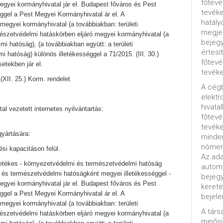
főtevé
megyei kormányhivatal jár el. Budapest főváros és Pest
tevéke
éggel a Pest Megyei Kormányhivatal ár el. A
hatály
megyei kormányhivatal (a továbbiakban: területi
megjel
észetvédelmi hatáskörben eljáró megyei kormányhivatal (a
bejegy
mi hatóság), (a továbbiakban együtt: a területi
értesí
 hatóság) különös illetékességgel a 71/2015. (III. 30.)
főtevé
setekben jár el.
tevéke
(XII. 25.) Korm. rendelet
A cég
elektr
hivata
tal vezetett internetes nyilvántartás:
főtev
tevéke
yártására:
minde
nómenk
ési kapacitáson felül.
Az ada
lletékes - környezetvédelmi és természetvédelmi hatóság
automa
i és természetvédelmi hatóságként megyei illetékességgel -
bejeg
megyei kormányhivatal jár el. Budapest főváros és Pest
kereté
éggel a Pest Megyei Kormányhivatal ár el. A
bejele
megyei kormányhivatal (a továbbiakban: területi
A tár
észetvédelmi hatáskörben eljáró megyei kormányhivatal (a
minősü