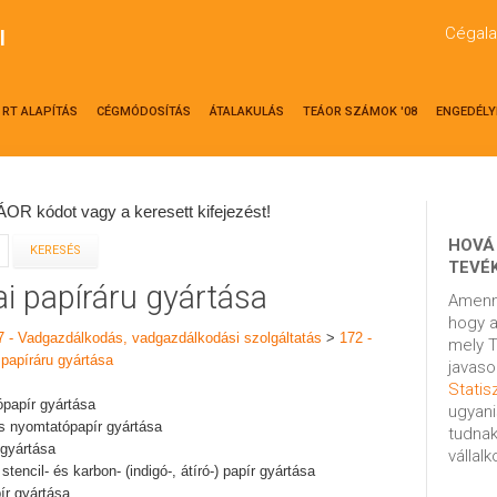
Cégala
l
RT ALAPÍTÁS
CÉGMÓDOSÍTÁS
ÁTALAKULÁS
TEÁOR SZÁMOK '08
ENGEDÉLY
OR kódot vagy a keresett kifejezést!
HOVÁ
TEVÉ
ai papíráru gyártása
Amenn
hogy a
7 - Vadgazdálkodás, vadgazdálkodási szolgáltatás
>
172 -
mely T
 papíráru gyártása
javaso
Statisz
ópapír gyártása
ugyani
s nyomtatópapír gyártása
tudnak
 gyártása
vállal
tencil- és karbon- (indigó-, átíró-) papír gyártása
ír gyártása