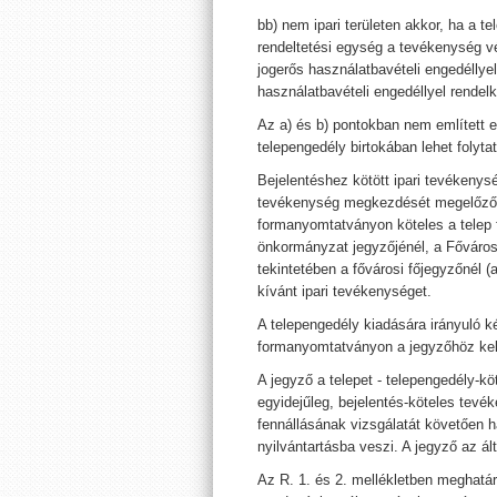
bb) nem ipari területen akkor, ha a 
rendeltetési egység a tevékenység v
jogerős használatbavételi engedéllye
használatbavételi engedéllyel rendelk
Az a) és b) pontokban nem említett 
telepengedély birtokában lehet folytat
Bejelentéshez kötött ipari tevékenysé
tevékenység megkezdését megelőzően
formanyomtatványon köteles a telep f
önkormányzat jegyzőjénél, a Fővárosi
tekintetében a fővárosi főjegyzőnél (a
kívánt ipari tevékenységet.
A telepengedély kiadására irányuló k
formanyomtatványon a jegyzőhöz kell
A jegyző a telepet - telepengedély-
egyidejűleg, bejelentés-köteles tevé
fennállásának vizsgálatát követően ha
nyilvántartásba veszi. A jegyző az ált
Az R. 1. és 2. mellékletben meghatár