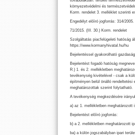
továbbiakban: területi természetvédel
környezetvédelmi és természetvédelmi
Korm. rendelet 3. melléklet szerinti e
Engedélyt előíró jogforrás: 314/2005. 
71/2015. (III. 30.) Korm. rendelet
Szolgáltatás piacfelügeleti hatóság ál
https://www.kormanyhivatal.hu/hu
Bejelentéssel gyakorolható gazdaság
Bejelentést fogadó hatóság megnevezé
R.) 1. és 2. mellékletben meghatározo
tevékenység kivételével - csak a kül
építményen belül önálló rendeltetési
meghatározottak szerint folytatható.
A tevékenység megkezdésére irányuló
a) az 1. mellékletben meghatározott 
Bejelentést előíró jogforrás:
b) a 2. mellékletben meghatározott i
ba) a külön jogszabályban ipari terül