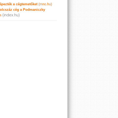
képezték a cégtemetőket
(mno.hu)
olcszáz cég a Podmaniczky
(index.hu)
n