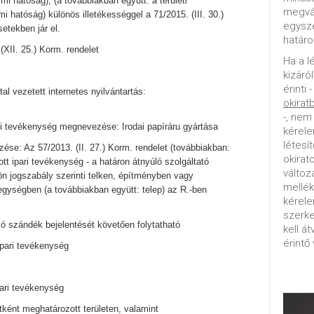
mi hatóság), (a továbbiakban együtt: a területi
megvál
 hatóság) különös illetékességgel a 71/2015. (III. 30.)
egysz
setekben jár el.
határo
(XII. 25.) Korm. rendelet
Ha a l
kizáró
érinti 
tal vezetett internetes nyilvántartás:
okirat
-, nem
i tevékenység megnevezése: Irodai papíráru gyártása
kérele
létesí
se: Az 57/2013. (II. 27.) Korm. rendelet (továbbiakban:
okirat
tt ipari tevékenység - a határon átnyúló szolgáltató
változ
ön jogszabály szerinti telken, építményben vagy
mellék
 egységben (a továbbiakban együtt: telep) az R.-ben
kérel
szerke
 szándék bejelentését követően folytatható
kell á
érintő 
ipari tevékenység
pari tevékenység
etként meghatározott területen, valamint