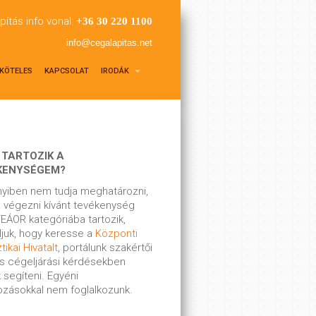
pítás info vonal:
+36 30 220 1100
info@cegalapitas.net
KÖTELES
KAPCSOLAT
IRODÁK
 TARTOZIK A
KENYSÉGEM?
yiben nem tudja meghatározni,
 végezni kívánt tevékenység
EÁOR kategóriába tartozik,
ljuk, hogy keresse a
Központi
tikai Hivatalt
, portálunk szakértői
s cégeljárási kérdésekben
 segíteni. Egyéni
kozásokkal nem foglalkozunk.