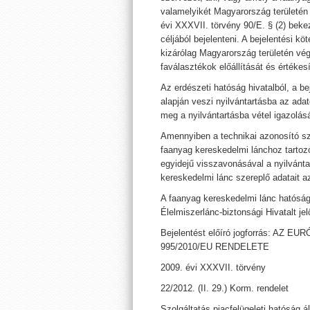
valamelyikét Magyarország területén
évi XXXVII. törvény 90/E. § (2) bekez
céljából bejelenteni. A bejelentési 
kizárólag Magyarország területén vé
faválasztékok előállítását és értékes
Az erdészeti hatóság hivatalból, a be
alapján veszi nyilvántartásba az adat
meg a nyilvántartásba vétel igazolás
Amennyiben a technikai azonosító s
faanyag kereskedelmi lánchoz tartoz
egyidejű visszavonásával a nyilvántart
kereskedelmi lánc szereplő adatait a
A faanyag kereskedelmi lánc hatóság
Élelmiszerlánc-biztonsági Hivatalt jelö
Bejelentést előíró jogforrás: AZ 
995/2010/EU RENDELETE
2009. évi XXXVII. törvény
22/2012. (II. 29.) Korm. rendelet
Szolgáltatás piacfelügeleti hatóság ál