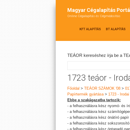
Magyar Cégalapítás Portá
Online Cégalapítás és Cégmódosítás
KFT ALAPÍTÁS
BT ALAPÍTÁS
TEÁOR kereséshez írja be a TEÁ
1723 teáor - Irod
Főoldal
>
TEÁOR SZÁMOK '08
>
01
Papírtermék gyártása
>
1723 - Irodai
Ebbe a szakágazatba tartozik:
- a felhasználásra kész nyomó- és ír
- a felhasználásra kész számítógépe
- a felhasználásra kész önátíró papír
- a felhasználásra kész sokszorosító s
- a felhasználásra kész öntapadó pap