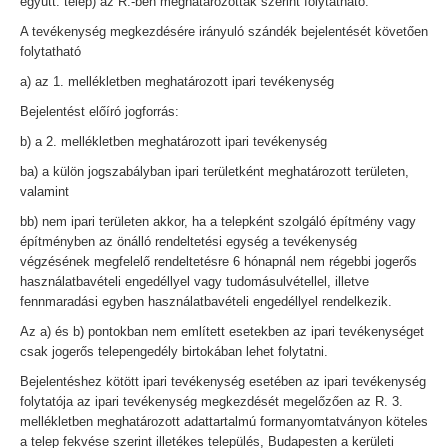
együtt: telep) az R.-ben meghatározottak szerint folytatható.
A tevékenység megkezdésére irányuló szándék bejelentését követően
folytatható
a) az 1. mellékletben meghatározott ipari tevékenység
Bejelentést előíró jogforrás:
b) a 2. mellékletben meghatározott ipari tevékenység
ba) a külön jogszabályban ipari területként meghatározott területen,
valamint
bb) nem ipari területen akkor, ha a telepként szolgáló építmény vagy
építményben az önálló rendeltetési egység a tevékenység
végzésének megfelelő rendeltetésre 6 hónapnál nem régebbi jogerős
használatbavételi engedéllyel vagy tudomásulvétellel, illetve
fennmaradási egyben használatbavételi engedéllyel rendelkezik.
Az a) és b) pontokban nem említett esetekben az ipari tevékenységet
csak jogerős telepengedély birtokában lehet folytatni.
Bejelentéshez kötött ipari tevékenység esetében az ipari tevékenység
folytatója az ipari tevékenység megkezdését megelőzően az R. 3.
mellékletben meghatározott adattartalmú formanyomtatványon köteles
a telep fekvése szerint illetékes település, Budapesten a kerületi