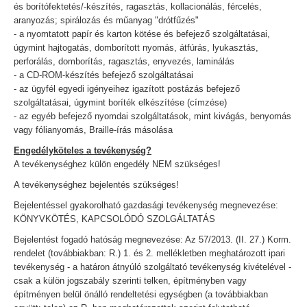
és borítófektetés/-készítés, ragasztás, kollacionálás, fércelés,
aranyozás; spirálozás és műanyag "drótfűzés"
- a nyomtatott papír és karton kötése és befejező szolgáltatásai,
úgymint hajtogatás, domborított nyomás, átfúrás, lyukasztás,
perforálás, domborítás, ragasztás, enyvezés, laminálás
- a CD-ROM-készítés befejező szolgáltatásai
- az ügyfél egyedi igényeihez igazított postázás befejező
szolgáltatásai, úgymint boríték elkészítése (címzése)
- az egyéb befejező nyomdai szolgáltatások, mint kivágás, benyomás
vagy fólianyomás, Braille-írás másolása
Engedélyköteles a tevékenység?
A tevékenységhez külön engedély NEM szükséges!
A tevékenységhez bejelentés szükséges!
Bejelentéssel gyakorolható gazdasági tevékenység megnevezése:
KÖNYVKÖTÉS, KAPCSOLÓDÓ SZOLGÁLTATÁS
Bejelentést fogadó hatóság megnevezése: Az 57/2013. (II. 27.) Korm.
rendelet (továbbiakban: R.) 1. és 2. mellékletben meghatározott ipari
tevékenység - a határon átnyúló szolgáltató tevékenység kivételével -
csak a külön jogszabály szerinti telken, építményben vagy
építményen belül önálló rendeltetési egységben (a továbbiakban