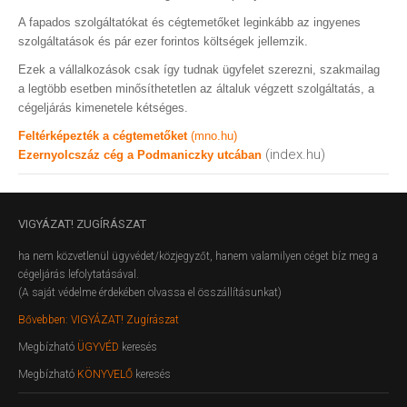
A fapados szolgáltatókat és cégtemetőket leginkább az ingyenes
szolgáltatások és pár ezer forintos költségek jellemzik.
Ezek a vállalkozások csak így tudnak ügyfelet szerezni, szakmailag
a legtöbb esetben minősíthetetlen az általuk végzett szolgáltatás, a
cégeljárás kimenetele kétséges.
Feltérképezték a cégtemetőket
(mno.hu)
(index.hu)
Ezernyolcszáz cég a Podmaniczky utcában
VIGYÁZAT!
ZUGÍRÁSZAT
ha nem közvetlenül ügyvédet/közjegyzőt, hanem valamilyen céget bíz meg a
cégeljárás lefolytatásával.
(A saját védelme érdekében olvassa el összállításunkat)
Bővebben: VIGYÁZAT! Zugírászat
Megbízható
ÜGYVÉD
keresés
Megbízható
KÖNYVELŐ
keresés