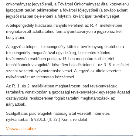
önkormányzat jegyzőjénél, a Fővárosi Önkormányzat által közvetlenül
igazgatott terület tekintetében a fővárosi főjegyzőnél (a továbbiakban:
jegyző) írásban bejelenteni a folytatni kívánt ipari tevékenységet.
A telepengedély kiadására irányuló kérelmet az R. 4. mellékletben
meghatározott adattartalmú formanyomtatványon a jegyzőhöz kell
benyújtani.
A jegyző a telepet - telepengedély-köteles tevékenység esetében a
telepengedély megadásával egyidejűleg, bejelentés-köteles
tevékenység esetében pedig az R.-ben meghatározott feltétel
fennállásának vizsgálatát követően haladéktalanul - az R. 6. melléklet
szerint vezetett nyilvántartásba veszi. A jegyző az általa vezetett
nyilvántartást az interneten közzéteszi.
Az R. 1. és 2. mellékletben meghatározott ipari tevékenységek
tartalmára vonatkozóan a gazdasági tevékenységek egységes ágazati
osztályozási rendszerében foglalt tartalmi meghatározások az
irányadóak.
Szolgáltatás piacfelügeleti hatóság által vezetett internetes
nyilvántartás: 57/2013. (II. 27.) Korm. rendelet
Vissza a listához