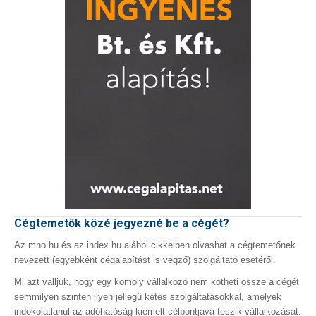
Cégtemetők közé jegyezné be a cégét?
Az mno.hu és az index.hu alábbi cikkeiben olvashat a cégtemetőnek
nevezett (egyébként cégalapítást is végző) szolgáltató esetéről.
Mi azt valljuk, hogy egy komoly vállalkozó nem kötheti össze a cégét
semmilyen szinten ilyen jellegű kétes szolgáltatásokkal, amelyek
indokolatlanul az adóhatóság kiemelt célpontjává teszik vállalkozását.