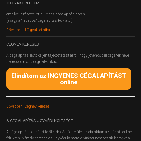
10
GYAKORI HIBA!
amellyel százezreket bukhat a cégalapítás során.
(avagy a "fapados" cégalapítás buktatói)
Bővebben: 10 gyakori hiba
CÉGNÉV
KERESÉS
A cégalapítás előtt kérjen tájékoztatást arról, hogy jövendőbeli cégének neve
szerepel-e már a cégnyilvántarásban.
Elindítom az INGYENES CÉGALAPÍTÁST
online
Bővebben: Cégnév keresés
A
CÉGALAPÍTÁS ÜGYVÉDI KÖLTSÉGE
A cégalapítás költségei felől érdeklődjön területi irodáinkban az alábbi on-line
felületen.
Némely esetben az ügyvédi kamara előírásai nem teszik lehetővé a