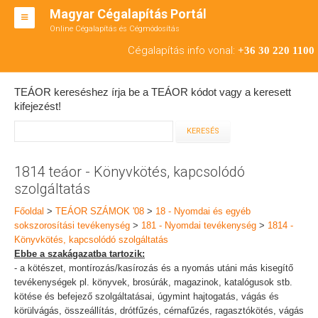
Magyar Cégalapítás Portál
Online Cégalapítás és Cégmódosítás
KFT ALAPÍTÁS
Cégalapítás info vonal:
+36 30 220 1100
BT ALAPÍTÁS
TEÁOR kereséshez írja be a TEÁOR kódot vagy a keresett
RT ALAPÍTÁS
kifejezést!
CÉGMÓDOSÍTÁS
ÁTALAKULÁS
1814 teáor - Könyvkötés, kapcsolódó
szolgáltatás
TEÁOR SZÁMOK '08
Főoldal
>
TEÁOR SZÁMOK '08
>
18 - Nyomdai és egyéb
ENGEDÉLYKÖTELES
sokszorosítási tevékenység
>
181 - Nyomdai tevékenység
>
1814 -
Könyvkötés, kapcsolódó szolgáltatás
KAPCSOLAT
Ebbe a szakágazatba tartozik:
- a kötészet, montírozás/kasírozás és a nyomás utáni más kisegítő
IRODÁK
tevékenységek pl. könyvek, brosúrák, magazinok, katalógusok stb.
kötése és befejező szolgáltatásai, úgymint hajtogatás, vágás és
körülvágás, összeállítás, drótfűzés, cérnafűzés, ragasztókötés, vágás