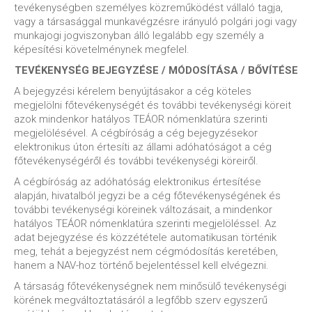
tevékenységben személyes közreműködést vállaló tagja,
vagy a társasággal munkavégzésre irányuló polgári jogi vagy
munkajogi jogviszonyban álló legalább egy személy a
képesítési követelménynek megfelel.
TEVÉKENYSÉG BEJEGYZÉSE / MÓDOSÍTÁSA / BŐVÍTÉSE
A bejegyzési kérelem benyújtásakor a cég köteles
megjelölni főtevékenységét és további tevékenységi köreit
azok mindenkor hatályos TEÁOR nómenklatúra szerinti
megjelölésével. A cégbíróság a cég bejegyzésekor
elektronikus úton értesíti az állami adóhatóságot a cég
főtevékenységéről és további tevékenységi köreiről.
A cégbíróság az adóhatóság elektronikus értesítése
alapján, hivatalból jegyzi be a cég főtevékenységének és
további tevékenységi köreinek változásait, a mindenkor
hatályos TEÁOR nómenklatúra szerinti megjelöléssel. Az
adat bejegyzése és közzététele automatikusan történik
meg, tehát a bejegyzést nem cégmódosítás keretében,
hanem a NAV-hoz történő bejelentéssel kell elvégezni.
A társaság főtevékenységnek nem minősülő tevékenységi
körének megváltoztatásáról a legfőbb szerv egyszerű