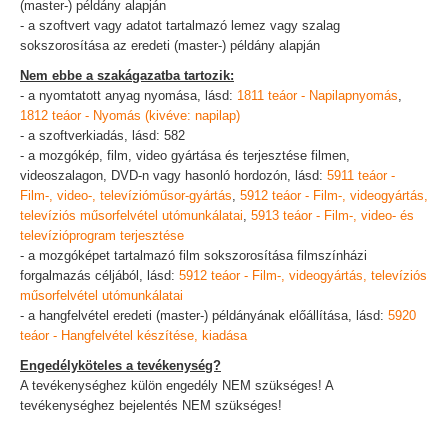
(master-) példány alapján
- a szoftvert vagy adatot tartalmazó lemez vagy szalag
sokszorosítása az eredeti (master-) példány alapján
Nem ebbe a szakágazatba tartozik:
- a nyomtatott anyag nyomása, lásd:
1811 teáor - Napilapnyomás
,
1812 teáor - Nyomás (kivéve: napilap)
- a szoftverkiadás, lásd: 582
- a mozgókép, film, video gyártása és terjesztése filmen,
videoszalagon, DVD-n vagy hasonló hordozón, lásd:
5911 teáor -
Film-, video-, televízióműsor-gyártás
,
5912 teáor - Film-, videogyártás,
televíziós műsorfelvétel utómunkálatai
,
5913 teáor - Film-, video- és
televízióprogram terjesztése
- a mozgóképet tartalmazó film sokszorosítása filmszínházi
forgalmazás céljából, lásd:
5912 teáor - Film-, videogyártás, televíziós
műsorfelvétel utómunkálatai
- a hangfelvétel eredeti (master-) példányának előállítása, lásd:
5920
teáor - Hangfelvétel készítése, kiadása
Engedélyköteles a tevékenység?
A tevékenységhez külön engedély NEM szükséges! A
tevékenységhez bejelentés NEM szükséges!