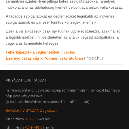
semmilyen szinten ilyen jellegű kétes szolgáltatásokkal, amelyek
indokolatlanul az adóhatóság kiemelt célpontjává teszik vállalkozását.
A fapados szolgáltatókat és cégtemetőket leginkább az ingyenes
szolgáltatások és pár ezer forintos költségek jellemzik.
Ezek a vállalkozások csak így tudnak ügyfelet szerezni, szakmailag
a legtöbb esetben minősíthetetlen az általuk végzett szolgáltatás, a
cégeljárás kimenetele kétséges.
Feltérképezték a cégtemetőket
(mno.hu)
(index.hu)
Ezernyolcszáz cég a Podmaniczky utcában
VIGYÁZAT!
ZUGÍRÁSZAT
ha nem közvetlenül ügyvédet/közjegyzőt, hanem valamilyen céget bíz meg a
cégeljárás lefolytatásával.
(A saját védelme érdekében olvassa el összállításunkat)
Bővebben: VIGYÁZAT! Zugírászat
Megbízható
ÜGYVÉD
keresés
Megbízható
KÖNYVELŐ
keresés