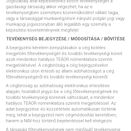
Jogszabály által képesítéshez kötött tevékenységet a
gazdasági társaság akkor végezhet, ha az e
tevékenységben személyes közreműködést vállaló tagja,
vagy a társasággal munkavégzésre irányuló polgári jogi vagy
munkajogi jogviszonyban álló legalább egy személy a
képesítési követelménynek megfelel.
TEVÉKENYSÉG BEJEGYZÉSE / MÓDOSÍTÁSA / BŐVÍTÉSE
A bejegyzési kérelem benyújtásakor a cég köteles
megjelölni főtevékenységét és további tevékenységi köreit
azok mindenkor hatályos TEÁOR nómenklatúra szerinti
megjelölésével. A cégbíróság a cég bejegyzésekor
elektronikus úton értesíti az állami adóhatóságot a cég
főtevékenységéről és további tevékenységi köreiről.
A cégbíróság az adóhatóság elektronikus értesítése
alapján, hivatalból jegyzi be a cég főtevékenységének és
további tevékenységi köreinek változásait, a mindenkor
hatályos TEÁOR nómenklatúra szerinti megjelöléssel. Az
adat bejegyzése és közzététele automatikusan történik
meg, tehát a bejegyzést nem cégmódosítás keretében,
hanem a NAV-hoz történő bejelentéssel kell elvégezni.
A társaság főtevékenységnek nem minősülő tevékenységi