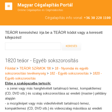
Magyar Cégalapítás Portál
Online Cégalapítás és Cégmódosítás
KFT ALAPÍTÁS
Cégalapítás info vonal:
+36 30 220 1100
BT ALAPÍTÁS
TEÁOR kereséshez írja be a TEÁOR kódot vagy a keresett
RT ALAPÍTÁS
kifejezést!
CÉGMÓDOSÍTÁS
ÁTALAKULÁS
1820 teáor - Egyéb sokszorosítás
TEÁOR SZÁMOK '08
Főoldal
>
TEÁOR SZÁMOK '08
>
18 - Nyomdai és egyéb
sokszorosítási tevékenység
>
182 - Egyéb sokszorosítás
>
1820 -
ENGEDÉLYKÖTELES
Egyéb sokszorosítás
Ebbe a szakágazatba tartozik:
KAPCSOLAT
- a zenei vagy más hangfelvételt tartalmazó lemez, kompaktlemez
(CD, DVD stb.) és szalag sokszorosítása az eredeti (master-) példány
IRODÁK
alapján
- a mozgóképet vagy más videofelvételt tartalmazó lemez,
kompaktlemez (CD, DVD stb.) és videoszalag másolása az eredeti