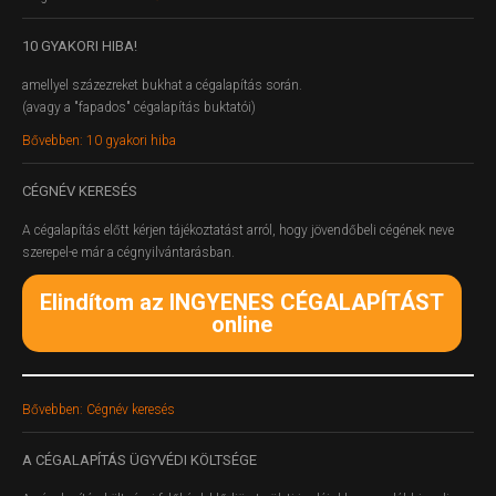
10
GYAKORI HIBA!
amellyel százezreket bukhat a cégalapítás során.
(avagy a "fapados" cégalapítás buktatói)
Bővebben: 10 gyakori hiba
CÉGNÉV
KERESÉS
A cégalapítás előtt kérjen tájékoztatást arról, hogy jövendőbeli cégének neve
szerepel-e már a cégnyilvántarásban.
Elindítom az INGYENES CÉGALAPÍTÁST
online
Bővebben: Cégnév keresés
A
CÉGALAPÍTÁS ÜGYVÉDI KÖLTSÉGE