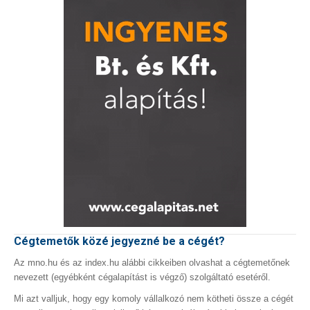
Cégtemetők közé jegyezné be a cégét?
Az mno.hu és az index.hu alábbi cikkeiben olvashat a cégtemetőnek
nevezett (egyébként cégalapítást is végző) szolgáltató esetéről.
Mi azt valljuk, hogy egy komoly vállalkozó nem kötheti össze a cégét